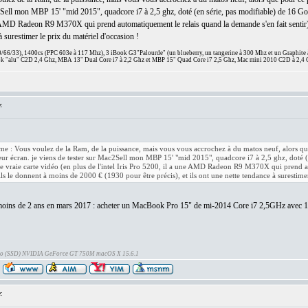
c2Sell mon MBP 15' "mid 2015", quadcore i7 à 2,5 ghz, doté (en série, pas modifiable) de 16 Go
 une AMD Radeon R9 M370X qui prend automatiquement le relais quand la demande s'en fait sentir
à surestimer le prix du matériel d'occasion !
66/33), 1400cs (PPC 603e à 117 Mhz), 3 iBook G3"Palourde" (un blueberry, un tangerine à 300 Mhz et un Graphite
 "alu" C2D 2,4 Ghz, MBA 13" Dual Core i7 à 2,2 Ghz et MBP 15" Quad Core i7 2,5 Ghz, Mac mini 2010 C2D à 2,4 
:
 : Vous voulez de la Ram, de la puissance, mais vous vous accrochez à du matos neuf, alors que
eur écran. je viens de tester sur Mac2Sell mon MBP 15' "mid 2015", quadcore i7 à 2,5 ghz, doté 
ne vraie carte vidéo (en plus de l'intel Iris Pro 5200, il a une AMD Radeon R9 M370X qui prend a
s le donnent à moins de 2000 € (1930 pour être précis), et ils ont une nette tendance à surestimer
n peu moins de 2 ans en mars 2017 : acheter un MacBook Pro 15" de mi-2014 Core i7 2,5GHz ave
Go (SSD) NVIDIA GeForce GT 750M macOS X 15.6.1
: