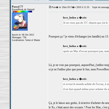
Pascal 77
Post� le: Dim 03 F�v 2019 à 11:35
Sujet du message
PowerBook de Vermeil
love_leeloo a �crit:
Je ne veux pas de 15", depuis que j'ai le 
Inscrit le: 06 Oct 2012
Pourquoi ça ? je viens d'échanger (en famille) un 1
Messages: 736
Localisation: Seine et Marne
love_leeloo a �crit:
après un Mac d'occaz pourquoi pas, mais
Là, je ne vois pas pourquoi, aujourd'hui, j'utilise t
si je ne l'utilise plus que pour le fun, mon PowerBo
love_leeloo a �crit:
et si tout le monde achète de l'occaz, à
il en faut quand même pour acheter du 
Ça, je le laisse aux geeks, il m'arrive d'acheter du 
le Xs, c'était aussi des occazes ! Pour les Mac, c'e