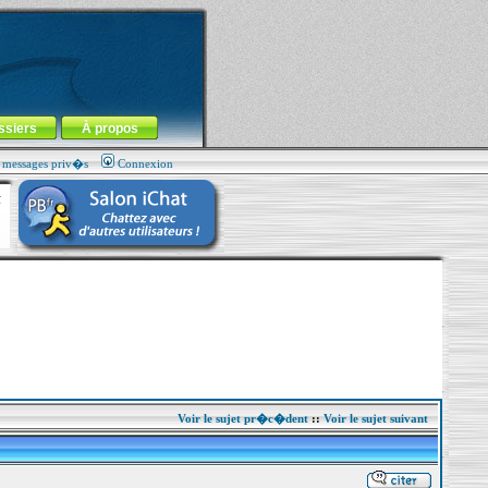
ssiers
À propos
s messages priv�s
Connexion
Voir le sujet pr�c�dent
::
Voir le sujet suivant