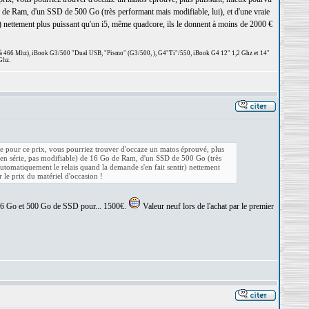
 de Ram, d'un SSD de 500 Go (très performant mais modifiable, lui), et d'une vraie
) nettement plus puissant qu'un i5, même quadcore, ils le donnent à moins de 2000 €
 à 466 Mhz), iBook G3/500 "Dual USB, "Pismo" (G3/500, ), G4"Ti"/550, iBook G4 12" 1,2 Ghz et 14"
Ghz.
 pour ce prix, vous pourriez trouver d'occaze un matos éprouvé, plus
(en série, pas modifiable) de 16 Go de Ram, d'un SSD de 500 Go (très
utomatiquement le relais quand la demande s'en fait sentir) nettement
 le prix du matériel d'occasion !
c 16 Go et 500 Go de SSD pour... 1500€.
Valeur neuf lors de l'achat par le premier