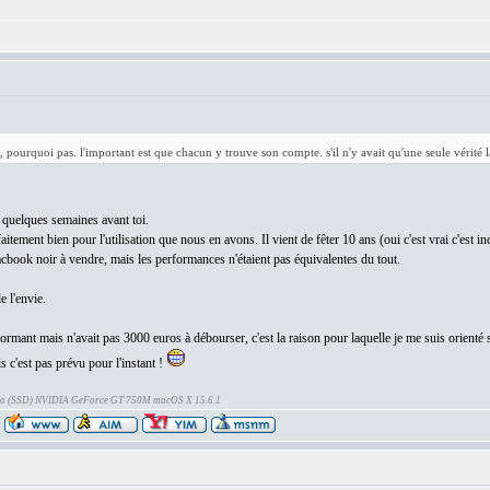
pourquoi pas. l'important est que chacun y trouve son compte. s'il n'y avait qu'une seule vérité l
 quelques semaines avant toi.
aitement bien pour l'utilisation que nous en avons. Il vient de fêter 10 ans (oui c'est vrai c'est in
cbook noir à vendre, mais les performances n'étaient pas équivalentes du tout.
 l'envie.
ormant mais n'avait pas 3000 euros à débourser, c'est la raison pour laquelle je me suis orienté s
 c'est pas prévu pour l'instant !
Go (SSD) NVIDIA GeForce GT 750M macOS X 15.6.1