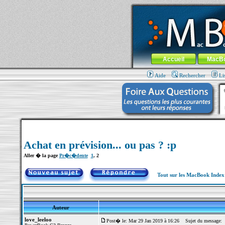
MacBook-fr.com : 100% Apple... 100% nom
Aller au contenu
-
Aller au menu 
Menu général
Accueil
MacB
Aide
Rechercher
Li
Achat en prévision... ou pas ? :p
Aller � la page
Pr�c�dente
1
,
2
Tout sur les MacBook Inde
Auteur
love_leeloo
Post� le: Mar 29 Jan 2019 à 16:26
Sujet du message: