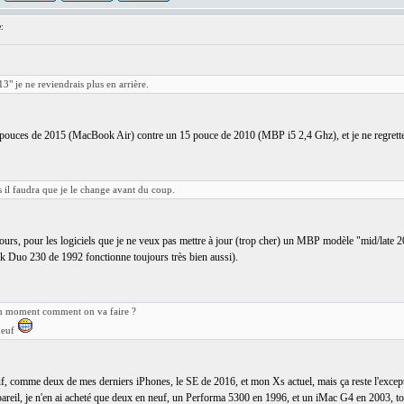
:
13" je ne reviendrais plus en arrière.
3 pouces de 2015 (MacBook Air) contre un 15 pouce de 2010 (MBP i5 2,4 Ghz), et je ne regrette
 il faudra que je le change avant du coup.
oujours, pour les logiciels que je ne veux pas mettre à jour (trop cher) un MBP modèle "mid/late 2
ok Duo 230 de 1992 fonctionne toujours très bien aussi).
 un moment comment on va faire ?
neuf
neuf, comme deux de mes derniers iPhones, le SE de 2016, et mon Xs actuel, mais ça reste l'excep
st pareil, je n'en ai acheté que deux en neuf, un Performa 5300 en 1996, et un iMac G4 en 2003,