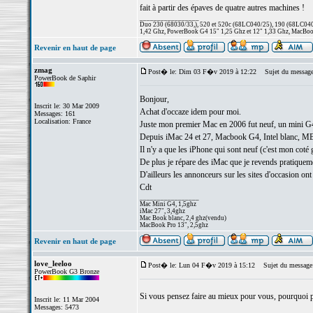
fait à partir des épaves de quatre autres machines !
_________________
Duo 230 (68030/33,), 520 et 520c (68LC040/25), 190 (68LC040/
1,42 Ghz, PowerBook G4 15" 1,25 Ghz et 12" 1,33 Ghz, MacBook
Revenir en haut de page
zmag
Post� le: Dim 03 F�v 2019 à 12:22
Sujet du message
PowerBook de Saphir
Bonjour,
Inscrit le: 30 Mar 2009
Achat d'occaze idem pour moi.
Messages: 161
Localisation: France
Juste mon premier Mac en 2006 fut neuf, un mini G4 
Depuis iMac 24 et 27, Macbook G4, Intel blanc, MBp
Il n'y a que les iPhone qui sont neuf (c'est mon coté 
De plus je répare des iMac que je revends pratiquemen
D'ailleurs les annonceurs sur les sites d'occasion ont 
Cdt
_________________
Mac Mini G4, 1,5ghz
iMac 27", 3,4ghz
Mac Book blanc, 2,4 ghz(vendu)
MacBook Pro 13", 2,5ghz
Revenir en haut de page
love_leeloo
Post� le: Lun 04 F�v 2019 à 15:12
Sujet du message
PowerBook G3 Bronze
Si vous pensez faire au mieux pour vous, pourquoi pas
Inscrit le: 11 Mar 2004
Messages: 5473