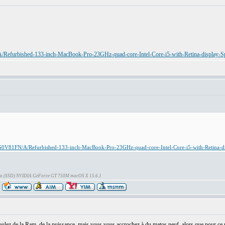
/Refurbished-133-inch-MacBook-Pro-23GHz-quad-core-Intel-Core-i5-with-Retina-display-S
t/G0V81FN/A/Refurbished-133-inch-MacBook-Pro-23GHz-quad-core-Intel-Core-i5-with-Retina-d
Go (SSD) NVIDIA GeForce GT 750M macOS X 15.6.1
:
ez de la Ram, de la puissance, mais vous vous accrochez à du matos neuf, alors que pour ce p