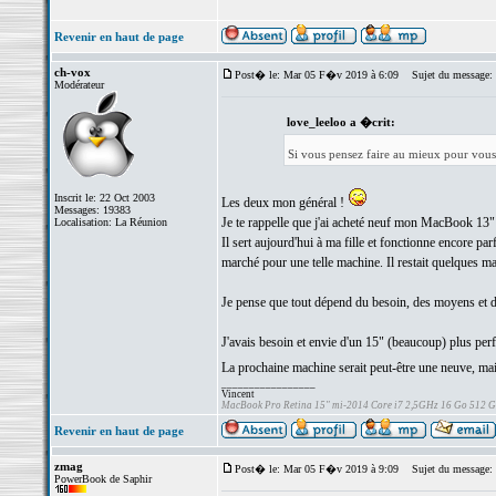
Revenir en haut de page
ch-vox
Post� le: Mar 05 F�v 2019 à 6:09
Sujet du message:
Modérateur
love_leeloo a �crit:
Si vous pensez faire au mieux pour vous, 
Inscrit le: 22 Oct 2003
Les deux mon général !
Messages: 19383
Je te rappelle que j'ai acheté neuf mon MacBook 13"
Localisation: La Réunion
Il sert aujourd'hui à ma fille et fonctionne encore parf
marché pour une telle machine. Il restait quelques ma
Je pense que tout dépend du besoin, des moyens et de
J'avais besoin et envie d'un 15" (beaucoup) plus perf
La prochaine machine serait peut-être une neuve, mais
_________________
Vincent
MacBook Pro Retina 15" mi-2014 Core i7 2,5GHz 16 Go 512 
Revenir en haut de page
zmag
Post� le: Mar 05 F�v 2019 à 9:09
Sujet du message:
PowerBook de Saphir