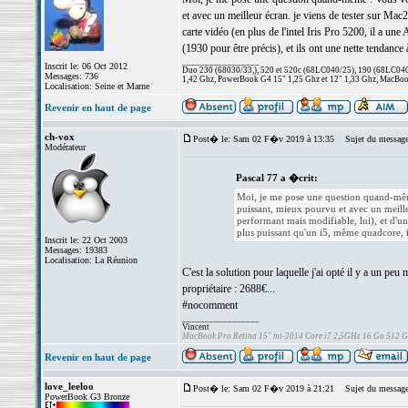
et avec un meilleur écran. je viens de tester sur Ma
carte vidéo (en plus de l'intel Iris Pro 5200, il a
(1930 pour être précis), et ils ont une nette tendance 
_________________
Inscrit le: 06 Oct 2012
Duo 230 (68030/33,), 520 et 520c (68LC040/25), 190 (68LC040/
Messages: 736
1,42 Ghz, PowerBook G4 15" 1,25 Ghz et 12" 1,33 Ghz, MacBook
Localisation: Seine et Marne
Revenir en haut de page
ch-vox
Post� le: Sam 02 F�v 2019 à 13:35
Sujet du message
Modérateur
Pascal 77 a �crit:
Moi, je me pose une question quand-même
puissant, mieux pourvu et avec un meill
performant mais modifiable, lui), et d'u
plus puissant qu'un i5, même quadcore, il
Inscrit le: 22 Oct 2003
Messages: 19383
Localisation: La Réunion
C'est la solution pour laquelle j'ai opté il y a u
propriétaire : 2688€...
#nocomment
_________________
Vincent
MacBook Pro Retina 15" mi-2014 Core i7 2,5GHz 16 Go 512 
Revenir en haut de page
love_leeloo
Post� le: Sam 02 F�v 2019 à 21:21
Sujet du message
PowerBook G3 Bronze