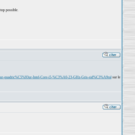
 top possible.
seur-quadric%C5%93ur-Intel-Core-i5-%C3%A0-23-GHz-Gris-sid%C3%A9ral
sur le