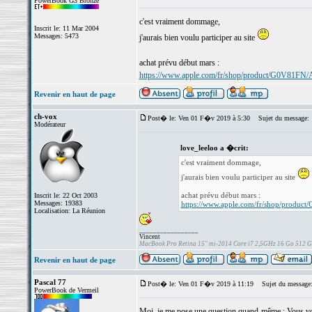
PowerBook G3 Bronze
c'est vraiment dommage,
Inscrit le: 11 Mar 2004
Messages: 5473
j'aurais bien voulu participer au site
achat prévu début mars :
https://www.apple.com/fr/shop/product/G0V81FN/A
Revenir en haut de page
ch-vox
Post� le: Ven 01 F�v 2019 à 5:30
Sujet du message:
Modérateur
love_leeloo a �crit:
c'est vraiment dommage,
j'aurais bien voulu participer au site
achat prévu début mars :
Inscrit le: 22 Oct 2003
Messages: 19383
https://www.apple.com/fr/shop/produc
Localisation: La Réunion
_________________
Vincent
MacBook Pro Retina 15" mi-2014 Core i7 2,5GHz 16 Go 512 
Revenir en haut de page
Pascal 77
Post� le: Ven 01 F�v 2019 à 11:19
Sujet du message
PowerBook de Vermeil
Moi, je me pose une question quand-même : Vous voul