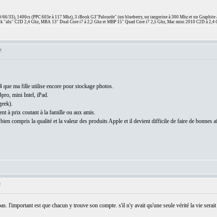
66/33), 1400cs (PPC 603e à 117 Mhz), 3 iBook G3"Palourde" (un blueberry, un tangerine à 300 Mhz et un Graphite
 "alu" C2D 2,4 Ghz, MBA 13" Dual Core i7 à 2,2 Ghz et MBP 15" Quad Core i7 2,5 Ghz, Mac mini 2010 C2D à 2,4 
:
que ma fille utilise encore pour stockage photos.
ro, mini Intel, iPad.
geek).
t à prix coutant à la famille ou aux amis.
bien compris la qualité et la valeur des produits Apple et il devient difficile de faire de bonnes af
:
. l'important est que chacun y trouve son compte. s'il n'y avait qu'une seule vérité la vie serai