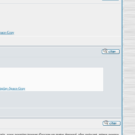
pace-Gray
isplay-Space-Gray
rix, vous pourriez trouver d'occaze un matos éprouvé, plus puissant, mieux pourvu