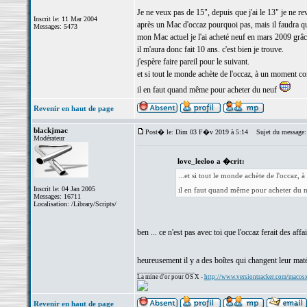
Je ne veux pas de 15", depuis que j'ai le 13" je ne rev
Inscrit le: 11 Mar 2004
après un Mac d'occaz pourquoi pas, mais il faudra qu
Messages: 5473
mon Mac actuel je l'ai acheté neuf en mars 2009 grâ
il m'aura donc fait 10 ans. c'est bien je trouve.
j'espère faire pareil pour le suivant.
et si tout le monde achète de l'occaz, à un moment c
il en faut quand même pour acheter du neuf
Revenir en haut de page
blackjmac
Post� le: Dim 03 F�v 2019 à 5:14
Sujet du message:
Modérateur
love_leeloo a �crit:
...et si tout le monde achète de l'occaz
Inscrit le: 04 Jan 2005
il en faut quand même pour acheter du 
Messages: 16711
Localisation: /Library/Scripts/
ben ... ce n'est pas avec toi que l'occaz ferait des affa
heureusement il y a des boîtes qui changent leur mat
_________________
La mine d'or pour OS X -
http://www.versiontracker.com/macos
Revenir en haut de page