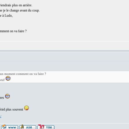
iendrais plus en arrière.
e je le change avant du coup.
ce à Ludo,
omment on va faire ?
, à un moment comment on va faire ?
neuf
ires
ériel plus souvent
x/