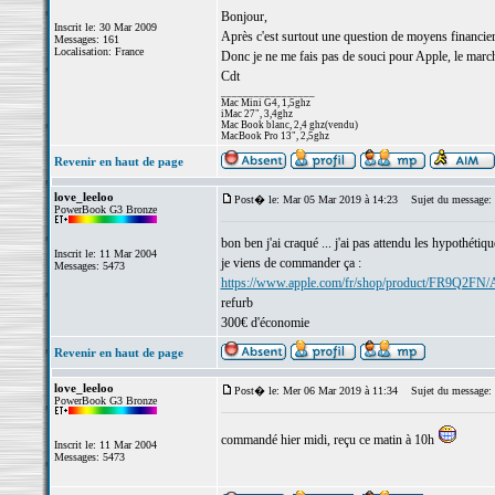
Bonjour,
Inscrit le: 30 Mar 2009
Après c'est surtout une question de moyens financiers
Messages: 161
Localisation: France
Donc je ne me fais pas de souci pour Apple, le marché
Cdt
_________________
Mac Mini G4, 1,5ghz
iMac 27", 3,4ghz
Mac Book blanc, 2,4 ghz(vendu)
MacBook Pro 13", 2,5ghz
Revenir en haut de page
love_leeloo
Post� le: Mar 05 Mar 2019 à 14:23
Sujet du message:
PowerBook G3 Bronze
bon ben j'ai craqué ... j'ai pas attendu les hypothé
Inscrit le: 11 Mar 2004
je viens de commander ça :
Messages: 5473
https://www.apple.com/fr/shop/product/FR9Q2F
refurb
300€ d'économie
Revenir en haut de page
love_leeloo
Post� le: Mer 06 Mar 2019 à 11:34
Sujet du message:
PowerBook G3 Bronze
commandé hier midi, reçu ce matin à 10h
Inscrit le: 11 Mar 2004
Messages: 5473