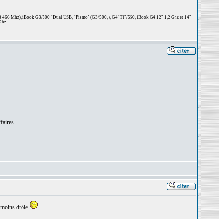
 à 466 Mhz), iBook G3/500 "Dual USB, "Pismo" (G3/500, ), G4"Ti"/550, iBook G4 12" 1,2 Ghz et 14"
Ghz.
faires.
t moins drôle