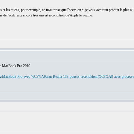
 et les miens, pour exemple, ne m'autorise que l'occasion si je veux avoir un produit le plus au
 de l'ordi reste encore très ouvert à condition qu'Apple le veuille.
tique MacBook Pro 2019
N/A/MacBook-Pro-avec-%C3%A9cran-Retina-133-pouces-reconditionn%C3%A9-avec-proces