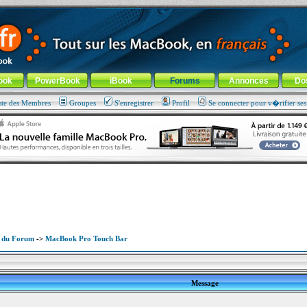
ade !
général
-
Aller au menu de la rubrique
ook
PowerBook
iBook
Forums
Annonces
Do
ste des Membres
Groupes
S'enregistrer
Profil
Se connecter pour v�rifier se
x du Forum
->
MacBook Pro Touch Bar
Message