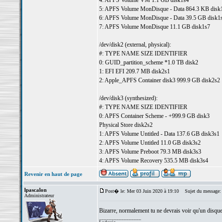
4: APFS Volume VM 1.1 GB disk1s4
5: APFS Volume MonDisque - Data 864.3 KB disk
6: APFS Volume MonDisque - Data 39.5 GB disk1
7: APFS Volume MonDisque 11.1 GB disk1s7
/dev/disk2 (external, physical):
#: TYPE NAME SIZE IDENTIFIER
0: GUID_partition_scheme *1.0 TB disk2
1: EFI EFI 209.7 MB disk2s1
2: Apple_APFS Container disk3 999.9 GB disk2s2
/dev/disk3 (synthesized):
#: TYPE NAME SIZE IDENTIFIER
0: APFS Container Scheme - +999.9 GB disk3
Physical Store disk2s2
1: APFS Volume Untitled - Data 137.6 GB disk3s1
2: APFS Volume Untitled 11.0 GB disk3s2
3: APFS Volume Preboot 79.3 MB disk3s3
4: APFS Volume Recovery 535.5 MB disk3s4
Revenir en haut de page
lpascalon
Post� le: Mer 03 Juin 2020 à 19:10
Sujet du message:
Administrateur
Bizarre, normalement tu ne devrais voir qu'un disque
_________________