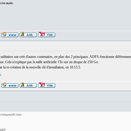
e les mails.
 les utilitaires ont crée d'autres contenaires, en plus des 2 principaux. ADFS fonctionne différemm
e. Cela n'explique pas la taille artificielle 1To sur un disque de 250 Go.
r la re-création de la nouvelle clé d'installation, en 10.15.5.
x/
y comprends rien.
isk0