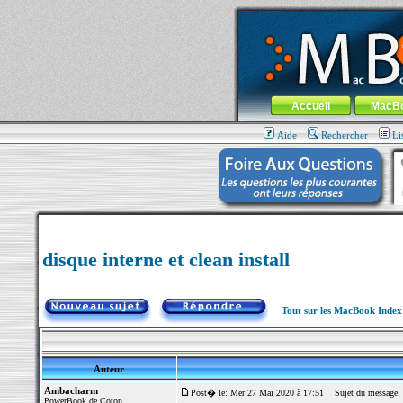
MacBook-fr.com : 100% Apple... 100% nom
Aller au contenu
-
Aller au menu 
Menu général
Accueil
MacB
Aide
Rechercher
Li
disque interne et clean install
Tout sur les MacBook Inde
Auteur
Ambacharm
Post� le: Mer 27 Mai 2020 à 17:51
Sujet du message: di
PowerBook de Coton