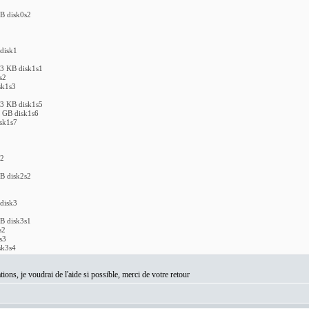
B disk0s2
disk1
3 KB disk1s1
s2
sk1s3
3 KB disk1s5
 GB disk1s6
sk1s7
k2
B disk2s2
disk3
B disk3s1
s2
s3
sk3s4
tions, je voudrai de l'aide si possible, merci de votre retour