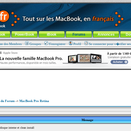
ade !
général
-
Aller au menu de la rubrique
ook
PowerBook
iBook
Forums
Annonces
Do
ste des Membres
Groupes
S'enregistrer
Profil
Se connecter pour v�rifier se
x du Forum
->
MacBook Pro Retina
Message
sque interne et clean install