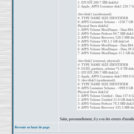
1: EFI EFI 209.7 MB disk0s1
2: Apple_APFS Container disk1 250.7 G
/dev/disk1 (synthesized):
#: TYPE NAME SIZE IDENTIFIER
0: APFS Container Scheme - +250.7 GB 
Physical Store disk0s2
1: APFS Volume MonDisque - Data 864.
2: APFS Volume Preboot 94.7 MB disk1
3: APFS Volume Recovery 528.5 MB di
4: APFS Volume VM 1.1 GB disk1s4
5: APFS Volume MonDisque - Data 864.
6: APFS Volume MonDisque - Data 39.5
7: APFS Volume MonDisque 11.1 GB di
/dev/disk2 (external, physical):
#: TYPE NAME SIZE IDENTIFIER
0: GUID_partition_scheme *1.0 TB dis
1: EFI EFI 209.7 MB disk2s1
2: Apple_APFS Container disk3 999.9 G
3: /dev/disk3 (synthesized):
#: TYPE NAME SIZE IDENTIFIER
0: APFS Container Scheme - +999.9 GB 
Physical Store disk2s2
1: APFS Volume Untitled - Data 137.6 G
2: APFS Volume Untitled 11.0 GB disk3
3: APFS Volume Preboot 79.3 MB disk3
4: APFS Volume Recovery 535.5 MB di
Salut, personnellement, il y a eu des erreurs d'installa
Revenir en haut de page