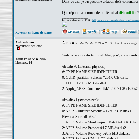
Dans ce cas, je suspect une création de 3 contenaires 
Que répond la commande du Terminal
diskutil list
?
_________________
La mine d'or pour OS X -
http://www.versiontracker.com/macos
Revenir en haut de page
Ambacharm
Post� le: Mer 27 Mai 2020 à 21:53
Sujet du message:
PowerBook de Coton
Voilà la réponse du terminal. Moi, je n'y comprends r
Inscrit le: 08 Ao� 2006
Messages: 14
/dev/disk0 (internal, physical):
#: TYPE NAME SIZE IDENTIFIER
0: GUID_partition_scheme *251.0 GB disk0
1: EFI EFI 209.7 MB disk0s1
2: Apple_APFS Container disk1 250.7 GB disk0s2
/dev/disk1 (synthesized):
#: TYPE NAME SIZE IDENTIFIER
0: APFS Container Scheme - +250.7 GB disk1
Physical Store disk0s2
1: APFS Volume MonDisque - Data 864.3 KB disk
2: APFS Volume Preboot 94.7 MB disk1s2
3: APFS Volume Recovery 528.5 MB disk1s3