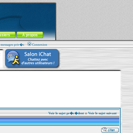
ssiers
À propos
s messages priv�s
Connexion
Voir le sujet pr�c�dent
::
Voir le sujet suivant