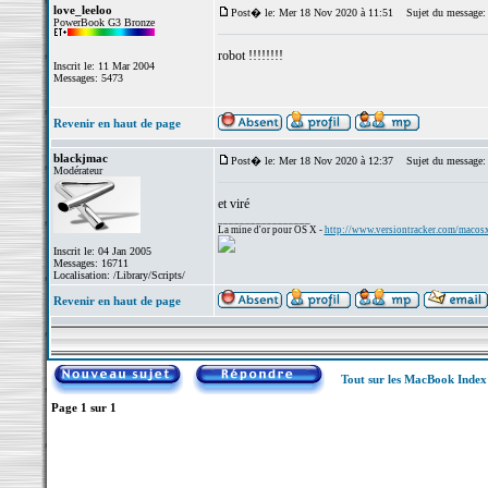
love_leeloo
Post� le: Mer 18 Nov 2020 à 11:51
Sujet du message:
PowerBook G3 Bronze
robot !!!!!!!!
Inscrit le: 11 Mar 2004
Messages: 5473
Revenir en haut de page
blackjmac
Post� le: Mer 18 Nov 2020 à 12:37
Sujet du message:
Modérateur
et viré
_________________
La mine d'or pour OS X -
http://www.versiontracker.com/macos
Inscrit le: 04 Jan 2005
Messages: 16711
Localisation: /Library/Scripts/
Revenir en haut de page
Tout sur les MacBook Inde
Page
1
sur
1