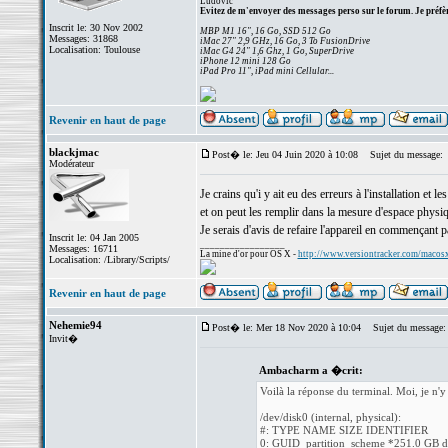
Ludovic
Evitez de m'envoyer des messages perso sur le forum. Je préfèr
Inscrit le: 30 Nov 2002
MBP M1 16", 16 Go, SSD 512 Go
Messages: 31868
iMac 27" 2,9 GHz, 16 Go, 3 To FusionDrive
Localisation: Toulouse
iMac G4 24" 1,6 Ghz, 1 Go, SuperDrive
iPhone 12 mini 128 Go
iPad Pro 11", iPad mini Cellular...
Revenir en haut de page
blackjmac
Post� le: Jeu 04 Juin 2020 à 10:08
Sujet du message:
Modérateur
Je crains qu'i y ait eu des erreurs à l'installation et
et on peut les remplir dans la mesure d'espace physiqu
Je serais d'avis de refaire l'appareil en commençant pa
Inscrit le: 04 Jan 2005
_________________
Messages: 16711
La mine d'or pour OS X -
http://www.versiontracker.com/macos
Localisation: /Library/Scripts/
Revenir en haut de page
Nehemie94
Post� le: Mer 18 Nov 2020 à 10:04
Sujet du message:
Invit�
Ambacharm a �crit:
Voilà la réponse du terminal. Moi, je n'
/dev/disk0 (internal, physical):
#: TYPE NAME SIZE IDENTIFIER
0: GUID_partition_scheme *251.0 GB d