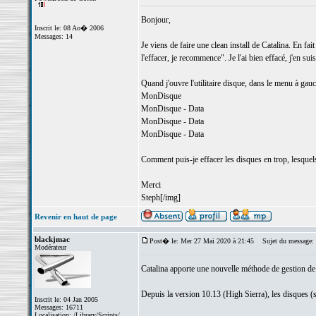
Bonjour,
Inscrit le: 08 Ao� 2006
Messages: 14
Je viens de faire une clean install de Catalina. En fai
l'effacer, je recommence". Je l'ai bien effacé, j'en suis
Quand j'ouvre l'utilitaire disque, dans le menu à gauch
MonDisque
MonDisque - Data
MonDisque - Data
MonDisque - Data
Comment puis-je effacer les disques en trop, lesquels?
Merci
Steph[/img]
Revenir en haut de page
blackjmac
Post� le: Mer 27 Mai 2020 à 21:45
Sujet du message:
Modérateur
Catalina apporte une nouvelle méthode de gestion de s
Depuis la version 10.13 (High Sierra), les disques (
Inscrit le: 04 Jan 2005
Messages: 16711
Localisation: /Library/Scripts/