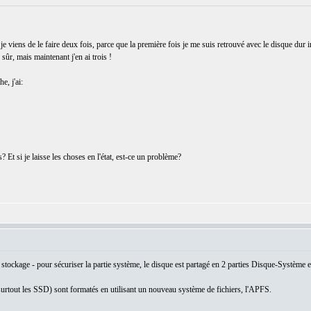
t je viens de le faire deux fois, parce que la première fois je me suis retrouvé avec le disque dur
 sûr, mais maintenant j'en ai trois !
e, j'ai:
 Et si je laisse les choses en l'état, est-ce un problème?
tockage - pour sécuriser la partie système, le disque est partagé en 2 parties Disque-Système e
surtout les SSD) sont formatés en utilisant un nouveau système de fichiers, l'APFS.