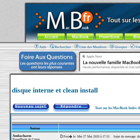
MacBook-fr.com : 100% Apple... 100% nomade !
Aller au contenu
-
Aller au menu général
-
Aller au menu de la
Menu général
Accueil
MacBook
PowerBook
iBo
Aide
Rechercher
Liste des Membres
Groupes
S'e
disque interne et clean install
Tout sur les MacBook Index 
Auteur
Ambacharm
Post� le: Mer 27 Mai 2020 à 17:51
Sujet du message: disq
PowerBook de Coton