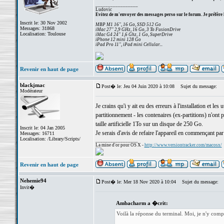
_________________
Ludovic
Evitez de m'envoyer des messages perso sur le forum. Je préfère 
Inscrit le: 30 Nov 2002
MBP M1 16", 16 Go, SSD 512 Go
Messages: 31868
iMac 27" 2,9 GHz, 16 Go, 3 To FusionDrive
Localisation: Toulouse
iMac G4 24" 1,6 Ghz, 1 Go, SuperDrive
iPhone 12 mini 128 Go
iPad Pro 11", iPad mini Cellular...
Revenir en haut de page
blackjmac
Post� le: Jeu 04 Juin 2020 à 10:08
Sujet du message:
Modérateur
Je crains qu'i y ait eu des erreurs à l'installation et l
partitionnement - les contenaires (ex-partitions) n'ont
taille artificielle 1To sur un disque de 250 Go.
Inscrit le: 04 Jan 2005
Je serais d'avis de refaire l'appareil en commençant par 
Messages: 16711
Localisation: /Library/Scripts/
_________________
La mine d'or pour OS X -
http://www.versiontracker.com/macosx/
Revenir en haut de page
Nehemie94
Post� le: Mer 18 Nov 2020 à 10:04
Sujet du message:
Invit�
Ambacharm a �crit:
Voilà la réponse du terminal. Moi, je n'y comp