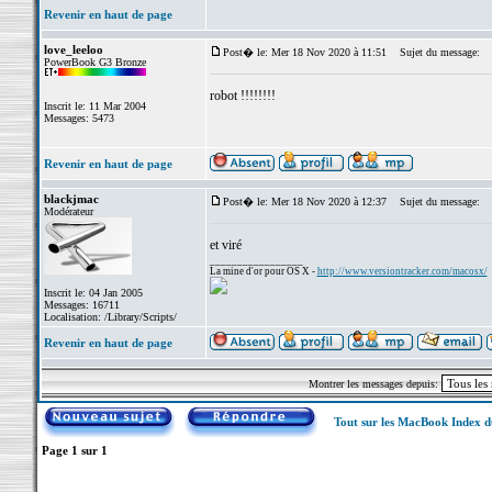
Revenir en haut de page
love_leeloo
Post� le: Mer 18 Nov 2020 à 11:51
Sujet du message:
PowerBook G3 Bronze
robot !!!!!!!!
Inscrit le: 11 Mar 2004
Messages: 5473
Revenir en haut de page
blackjmac
Post� le: Mer 18 Nov 2020 à 12:37
Sujet du message:
Modérateur
et viré
_________________
La mine d'or pour OS X -
http://www.versiontracker.com/macosx/
Inscrit le: 04 Jan 2005
Messages: 16711
Localisation: /Library/Scripts/
Revenir en haut de page
Montrer les messages depuis:
Tout sur les MacBook Index 
Page
1
sur
1