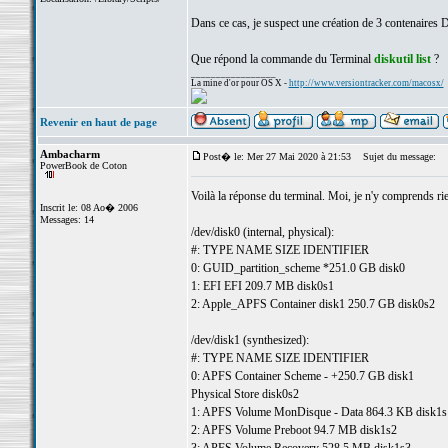
Dans ce cas, je suspect une création de 3 contenaires Da
Que répond la commande du Terminal
diskutil list
?
_________________
La mine d'or pour OS X -
http://www.versiontracker.com/macosx/
Revenir en haut de page
Ambacharm
Post� le: Mer 27 Mai 2020 à 21:53
Sujet du message:
PowerBook de Coton
Voilà la réponse du terminal. Moi, je n'y comprends ri
Inscrit le: 08 Ao� 2006
Messages: 14
/dev/disk0 (internal, physical):
#: TYPE NAME SIZE IDENTIFIER
0: GUID_partition_scheme *251.0 GB disk0
1: EFI EFI 209.7 MB disk0s1
2: Apple_APFS Container disk1 250.7 GB disk0s2
/dev/disk1 (synthesized):
#: TYPE NAME SIZE IDENTIFIER
0: APFS Container Scheme - +250.7 GB disk1
Physical Store disk0s2
1: APFS Volume MonDisque - Data 864.3 KB disk1s
2: APFS Volume Preboot 94.7 MB disk1s2