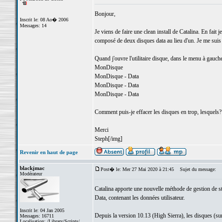
Bonjour,
Inscrit le: 08 Ao� 2006
Messages: 14
Je viens de faire une clean install de Catalina. En fait 
composé de deux disques data au lieu d'un. Je me suis dit
Quand j'ouvre l'utilitaire disque, dans le menu à gauche,
MonDisque
MonDisque - Data
MonDisque - Data
MonDisque - Data
Comment puis-je effacer les disques en trop, lesquels? E
Merci
Steph[/img]
Revenir en haut de page
blackjmac
Post� le: Mer 27 Mai 2020 à 21:45
Sujet du message:
Modérateur
Catalina apporte une nouvelle méthode de gestion de st
Data, contenant les données utilisateur.
Inscrit le: 04 Jan 2005
Depuis la version 10.13 (High Sierra), les disques (su
Messages: 16711
Localisation: /Library/Scripts/