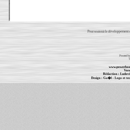
Pour soutenir le développement du
Powered b
T
www.powerboo
Vers
Rédaction :
Ludovi
Design :
Ga�l
- Logo et te
Informations :
PowerBook
-
MacBook Pro
-
i