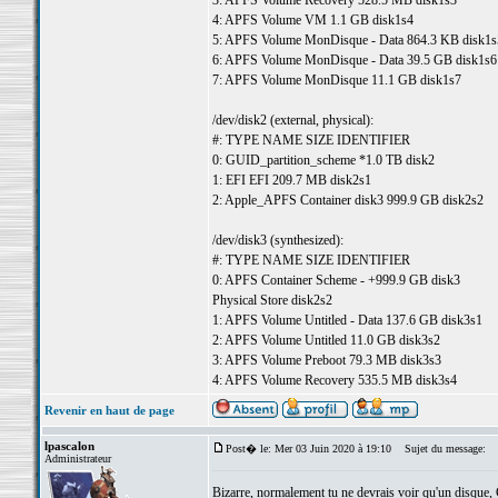
3: APFS Volume Recovery 528.5 MB disk1s3
4: APFS Volume VM 1.1 GB disk1s4
5: APFS Volume MonDisque - Data 864.3 KB disk1s
6: APFS Volume MonDisque - Data 39.5 GB disk1s6
7: APFS Volume MonDisque 11.1 GB disk1s7
/dev/disk2 (external, physical):
#: TYPE NAME SIZE IDENTIFIER
0: GUID_partition_scheme *1.0 TB disk2
1: EFI EFI 209.7 MB disk2s1
2: Apple_APFS Container disk3 999.9 GB disk2s2
/dev/disk3 (synthesized):
#: TYPE NAME SIZE IDENTIFIER
0: APFS Container Scheme - +999.9 GB disk3
Physical Store disk2s2
1: APFS Volume Untitled - Data 137.6 GB disk3s1
2: APFS Volume Untitled 11.0 GB disk3s2
3: APFS Volume Preboot 79.3 MB disk3s3
4: APFS Volume Recovery 535.5 MB disk3s4
Revenir en haut de page
lpascalon
Post� le: Mer 03 Juin 2020 à 19:10
Sujet du message:
Administrateur
Bizarre, normalement tu ne devrais voir qu'un disque, 