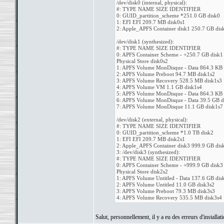
/dev/disk0 (internal, physical):
#: TYPE NAME SIZE IDENTIFIER
0: GUID_partition_scheme *251.0 GB disk0
1: EFI EFI 209.7 MB disk0s1
2: Apple_APFS Container disk1 250.7 GB dis
/dev/disk1 (synthesized):
#: TYPE NAME SIZE IDENTIFIER
0: APFS Container Scheme - +250.7 GB disk1
Physical Store disk0s2
1: APFS Volume MonDisque - Data 864.3 KB 
2: APFS Volume Preboot 94.7 MB disk1s2
3: APFS Volume Recovery 528.5 MB disk1s3
4: APFS Volume VM 1.1 GB disk1s4
5: APFS Volume MonDisque - Data 864.3 KB 
6: APFS Volume MonDisque - Data 39.5 GB d
7: APFS Volume MonDisque 11.1 GB disk1s7
/dev/disk2 (external, physical):
#: TYPE NAME SIZE IDENTIFIER
0: GUID_partition_scheme *1.0 TB disk2
1: EFI EFI 209.7 MB disk2s1
2: Apple_APFS Container disk3 999.9 GB dis
3: /dev/disk3 (synthesized):
#: TYPE NAME SIZE IDENTIFIER
0: APFS Container Scheme - +999.9 GB disk3
Physical Store disk2s2
1: APFS Volume Untitled - Data 137.6 GB dis
2: APFS Volume Untitled 11.0 GB disk3s2
3: APFS Volume Preboot 79.3 MB disk3s3
4: APFS Volume Recovery 535.5 MB disk3s4
Salut, personnellement, il y a eu des erreurs d'installati