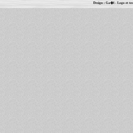
Design :
Ga�l
- Logo et te
Informations :
PowerBook
-
MacBook Pro
-
i