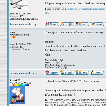
LE piano en question est un piano classique (mécaniqu
_________________
La mine d'or pour OS X -
http://www.versiontracker.com/macosx/
Inscrit le: 04 Jan 2005
Messages: 16711
Localisation: /Library/Scripts/
Revenir en haut de page
zmag
Post� le: Mer 17 Juin 2020 à 17:10
Sujet du message:
PowerBook de Saphir
Bonjour,
Inscrit le: 30 Mar 2009
Je note le iMic de chez Griffin. Il semble exister en 
Messages: 161
Localisation: France
Le piano est un piano droit classique.
Cdlt
_________________
Mac Mini G4, 1,5ghz
iMac 27", 3,4ghz
Mac Book blanc, 2,4 ghz(vendu)
MacBook Pro 13", 2,5ghz
Revenir en haut de page
Pascal 77
Post� le: Jeu 18 Juin 2020 à 9:55
Sujet du message:
PowerBook de Vermeil
À noter quand-même que le son du piano est un des plus 
m'en demandez pas plus) !
_________________
Duo 230 (68030/33,), 520 et 520c (68LC040/25), 190 (68LC040/66/
iBook G3/500 "Dual USB, "Pismo" (G3/500, ), G4"Ti"/550, iBook
Core i7 à 2,2 Ghz et MBP 15" Quad Core i7 2,5 Ghz, Mac mini 201