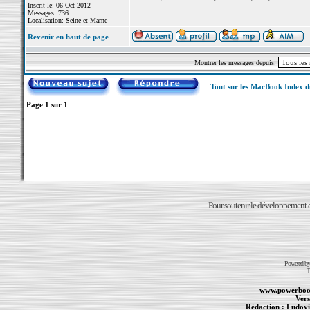
Inscrit le: 06 Oct 2012
Messages: 736
Localisation: Seine et Marne
Revenir en haut de page
Montrer les messages depuis:
Tout sur les MacBook Index 
Page
1
sur
1
Pour soutenir le développement du
Powered b
T
www.powerboo
Vers
Rédaction :
Ludovi