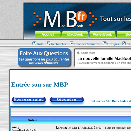
MacBook-fr.com : 100% Apple... 100% nomade !
Aller au contenu
-
Aller au menu général
-
Aller au menu de la
Menu général
Accueil
MacBook
PowerBook
iBo
Aide
Rechercher
Liste des Membres
Groupes
S'e
Entrée son sur MBP
Tout sur les MacBook Index 
Auteur
zmag
Post� le: Mer 17 Juin 2020 à 8:07
Sujet du message: Ent
PowerBook de Saphir