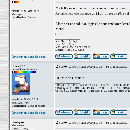
Ma belle-soeur aimerait trouver un autre moyen pour enr
Inscrit le: 30 Mar 2009
Actuellement elle possède un MBPro récent (2019) et ut
Messages: 161
Localisation: France
Alors soit une solution logicielle pour améliorer l'ent
Merci
Cdlt
_________________
Mac Mini G4, 1,5ghz
iMac 27", 3,4ghz
Mac Book blanc, 2,4 ghz(vendu)
MacBook Pro 13", 2,5ghz
Revenir en haut de page
Pascal 77
Post� le: Mer 17 Juin 2020 à 10:28
Sujet du message:
PowerBook de Vermeil
Un iMic de Griffin ?
_________________
Duo 230 (68030/33,), 520 et 520c (68LC040/25), 190 (68LC040/66/
iBook G3/500 "Dual USB, "Pismo" (G3/500, ), G4"Ti"/550, iBook
Core i7 à 2,2 Ghz et MBP 15" Quad Core i7 2,5 Ghz, Mac mini 201
Inscrit le: 06 Oct 2012
Messages: 736
Localisation: Seine et Marne
Revenir en haut de page
blackjmac
Post� le: Mer 17 Juin 2020 à 10:58
Sujet du message:
Modérateur