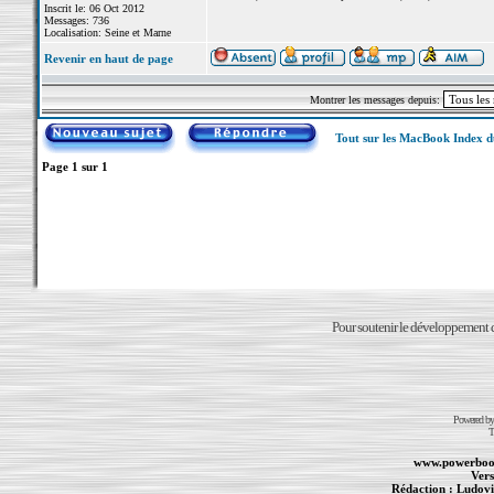
Inscrit le: 06 Oct 2012
Messages: 736
Localisation: Seine et Marne
Revenir en haut de page
Montrer les messages depuis:
Tout sur les MacBook Index 
Page
1
sur
1
Pour soutenir le développement du
Powered b
T
www.powerboo
Vers
Rédaction :
Ludovi