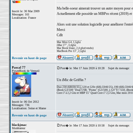
Ma belle-soeur aimerait trouver un autre moyen pour enr
Inscrit le: 30 Mar 2009
Actuellement elle possède un MBPro récent (2019) et ut
Messages: 161
Localisation: France
Alors soit une solution logicielle pour améliorer l'ent
Merci
Cdlt
_________________
Mac Mini G4, 1,5ghz
iMac 27", 3,4ghz
Mac Book blanc, 2,4 ghz(vendu)
MacBook Pro 13", 2,5ghz
Revenir en haut de page
Pascal 77
Post� le: Mer 17 Juin 2020 à 10:28
Sujet du message:
PowerBook de Vermeil
Un iMic de Griffin ?
_________________
Duo 230 (68030/33,), 520 et 520c (68LC040/25), 190 (68LC040/66/
iBook G3/500 "Dual USB, "Pismo" (G3/500, ), G4"Ti"/550, iBook
Core i7 à 2,2 Ghz et MBP 15" Quad Core i7 2,5 Ghz, Mac mini 201
Inscrit le: 06 Oct 2012
Messages: 736
Localisation: Seine et Marne
Revenir en haut de page
blackjmac
Post� le: Mer 17 Juin 2020 à 10:58
Sujet du message:
Modérateur