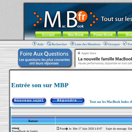
MacBook-fr.com : 100% Apple... 100% nomade !
Aller au contenu
-
Aller au menu général
-
Aller au menu de la
Menu général
Accueil
MacBook
PowerBook
iBo
Aide
Rechercher
Liste des Membres
Groupes
S'e
Entrée son sur MBP
Tout sur les MacBook Index 
Auteur
zmag
Post� le: Mer 17 Juin 2020 à 8:07
Sujet du message: Ent
PowerBook de Saphir