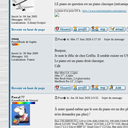
LE piano en question est un piano classique (mécaniqu
_________________
La mine d'or pour OS X -
http://www.versiontracker.com/macosx/
Inscrit le: 04 Jan 2005
Messages: 16711
Localisation: /Library/Scripts/
Revenir en haut de page
zmag
Post� le: Mer 17 Juin 2020 à 17:10
Sujet du message:
PowerBook de Saphir
Bonjour,
Inscrit le: 30 Mar 2009
Je note le iMic de chez Griffin. Il semble exister en 
Messages: 161
Localisation: France
Le piano est un piano droit classique.
Cdlt
_________________
Mac Mini G4, 1,5ghz
iMac 27", 3,4ghz
Mac Book blanc, 2,4 ghz(vendu)
MacBook Pro 13", 2,5ghz
Revenir en haut de page
Pascal 77
Post� le: Jeu 18 Juin 2020 à 9:55
Sujet du message:
PowerBook de Vermeil
À noter quand-même que le son du piano est un des plus 
m'en demandez pas plus) !
_________________
Duo 230 (68030/33,), 520 et 520c (68LC040/25), 190 (68LC040/66/
iBook G3/500 "Dual USB, "Pismo" (G3/500, ), G4"Ti"/550, iBook
Core i7 à 2,2 Ghz et MBP 15" Quad Core i7 2,5 Ghz, Mac mini 201