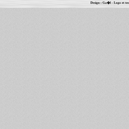
Design :
Ga�l
- Logo et te
Informations :
PowerBook
-
MacBook Pro
-
i