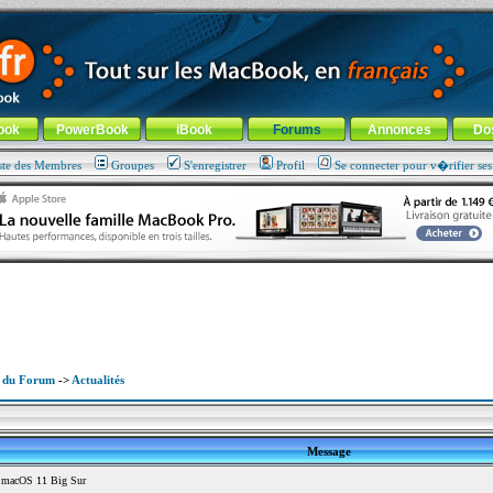
ade !
général
-
Aller au menu de la rubrique
ook
PowerBook
iBook
Forums
Annonces
Do
ste des Membres
Groupes
S'enregistrer
Profil
Se connecter pour v�rifier se
x du Forum
->
Actualités
Message
 macOS 11 Big Sur