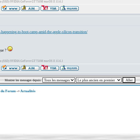
Go (SSD) NVIDIA GeForce GT 750M macOS X 15.6.1
-happening-to-boot-camp-amid-the-apple-silicon-transition/
que ?
Go (SSD) NVIDIA GeForce GT 750M macOS X 15.6.1
Montrer les messages depuis:
x du Forum
->
Actualités