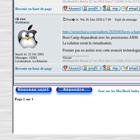
MacBook Pro Retina 15" mi-2014 Core i7 2,5GHz 16 Go 512 
Revenir en haut de page
ch-vox
Post� le: Ven 26 Juin 2020 à 7:09
Sujet du message:
Modérateur
https://arstechnica.com/gadgets/2020/06/heres-whats
Boot Camp disparaîtrait avec les processeurs ARM.
La solution serait la virtualisation.
Premier pas en arrière avec cette avancée technologi
Inscrit le: 22 Oct 2003
_________________
Messages: 19383
Vincent
Localisation: La Réunion
MacBook Pro Retina 15" mi-2014 Core i7 2,5GHz 16 Go 512 
Revenir en haut de page
Tout sur les MacBook Inde
Page
1
sur
1