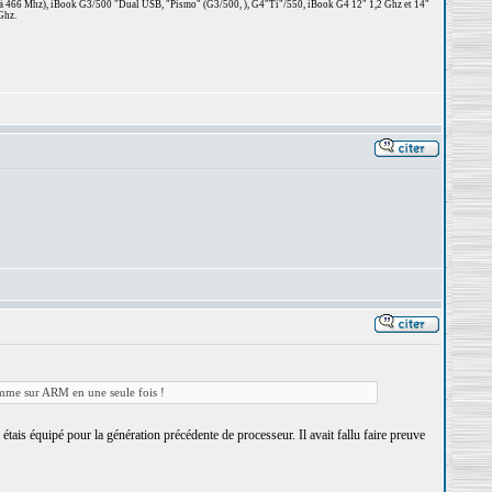
 à 466 Mhz), iBook G3/500 "Dual USB, "Pismo" (G3/500, ), G4"Ti"/550, iBook G4 12" 1,2 Ghz et 14"
Ghz.
gamme sur ARM en une seule fois !
is équipé pour la génération précédente de processeur. Il avait fallu faire preuve