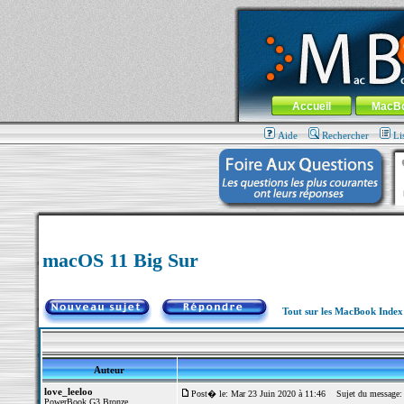
MacBook-fr.com : 100% Apple... 100% nom
Aller au contenu
-
Aller au menu 
Menu général
Accueil
MacB
Aide
Rechercher
Li
macOS 11 Big Sur
Tout sur les MacBook Inde
Auteur
love_leeloo
Post� le: Mar 23 Juin 2020 à 11:46
Sujet du message:
PowerBook G3 Bronze