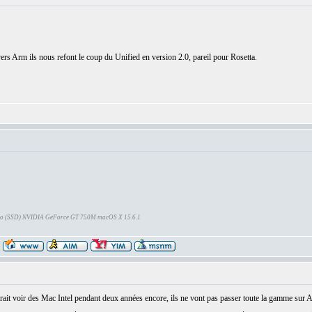
rs Arm ils nous refont le coup du Unified en version 2.0, pareil pour Rosetta.
Go (SSD) NVIDIA GeForce GT 750M macOS X 15.6.1
devrait voir des Mac Intel pendant deux années encore, ils ne vont pas passer toute la gamme sur