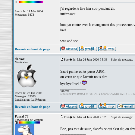
j'ai regardé le live hier soir pendant 2h.
Inscrit le: 11 Mar 2004
intéressant.
Messages: 5473
bon par contre avec le changement des processeurs ve
bref ...
wait and see
Revenir en haut de page
ch-vox
Post� le: Mer 24 Juin 2020 à 5:36
Sujet du message:
Modérateur
Sacré pari avec les puces ARM.
on verra ce que l'avenir nous dira.
bye bye Intel !
_________________
Vincent
Inscrit le: 22 Oct 2003
MacBook Pro Retina 15" mi-2014 Core i7 2,5GHz 16 Go 512 
Messages: 19383
Localisation: La Réunion
Revenir en haut de page
Pascal 77
Post� le: Mer 24 Juin 2020 à 9:25
Sujet du message:
PowerBook de Vermeil
Bon, pas tout de suite, d'après ce qui s'est dit, on 
_________________