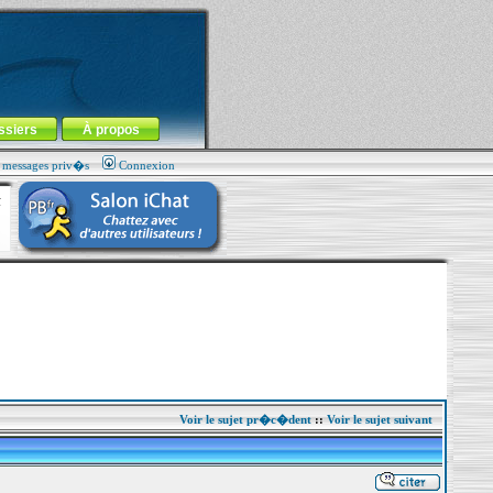
ssiers
À propos
s messages priv�s
Connexion
Voir le sujet pr�c�dent
::
Voir le sujet suivant