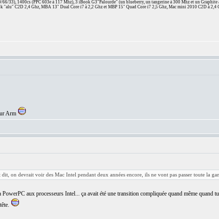
66/33), 1400cs (PPC 603e à 117 Mhz), 3 iBook G3"Palourde" (un blueberry, un tangerine à 300 Mhz et un Graphite
 "alu" C2D 2,4 Ghz, MBA 13" Dual Core i7 à 2,2 Ghz et MBP 15" Quad Core i7 2,5 Ghz, Mac mini 2010 C2D à 2,4 
seur Arm
est dit, on devrait voir des Mac Intel pendant deux années encore, ils ne vont pas passer toute la 
owerPC aux processeurs Intel... ça avait été une transition compliquée quand même quand tu éta
tête.