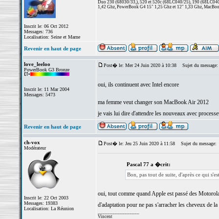
Duo 230 (68030/33,), 520 et 520c (68LC040/25), 190 (68LC040/
1,42 Ghz, PowerBook G4 15" 1,25 Ghz et 12" 1,33 Ghz, MacBook
Inscrit le: 06 Oct 2012
Messages: 736
Localisation: Seine et Marne
Revenir en haut de page
love_leeloo
Post� le: Mer 24 Juin 2020 à 10:38
Sujet du message:
PowerBook G3 Bronze
oui, ils continuent avec Intel encore
Inscrit le: 11 Mar 2004
Messages: 5473
ma femme veut changer son MacBook Air 2012
je vais lui dire d'attendre les nouveaux avec proces
Revenir en haut de page
ch-vox
Post� le: Jeu 25 Juin 2020 à 11:58
Sujet du message:
Modérateur
Pascal 77 a �crit:
Bon, pas tout de suite, d'après ce qui s'
oui, tout comme quand Apple est passé des Motorola P
Inscrit le: 22 Oct 2003
Messages: 19383
d'adaptation pour ne pas s'arracher les cheveux de la 
Localisation: La Réunion
_________________
Vincent