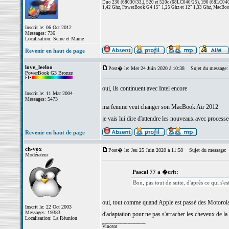
Duo 230 (68030/33,), 520 et 520c (68LC040/25), 190 (68LC040/
1,42 Ghz, PowerBook G4 15" 1,25 Ghz et 12" 1,33 Ghz, MacBook
Inscrit le: 06 Oct 2012
Messages: 736
Localisation: Seine et Marne
Revenir en haut de page
love_leeloo
Post� le: Mer 24 Juin 2020 à 10:38
Sujet du message:
PowerBook G3 Bronze
oui, ils continuent avec Intel encore
Inscrit le: 11 Mar 2004
Messages: 5473
ma femme veut changer son MacBook Air 2012
je vais lui dire d'attendre les nouveaux avec proces
Revenir en haut de page
ch-vox
Post� le: Jeu 25 Juin 2020 à 11:58
Sujet du message:
Modérateur
Pascal 77 a �crit:
Bon, pas tout de suite, d'après ce qui s'
oui, tout comme quand Apple est passé des Motorola P
Inscrit le: 22 Oct 2003
Messages: 19383
d'adaptation pour ne pas s'arracher les cheveux de la 
Localisation: La Réunion
_________________
Vincent