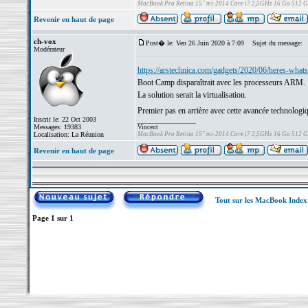
MacBook Pro Retina 15" mi-2014 Core i7 2,5GHz 16 Go 512 
Revenir en haut de page
ch-vox
Post� le: Ven 26 Juin 2020 à 7:09
Sujet du message:
Modérateur
https://arstechnica.com/gadgets/2020/06/heres-whats
Boot Camp disparaîtrait avec les processeurs ARM.
La solution serait la virtualisation.
Premier pas en arrière avec cette avancée technologi
Inscrit le: 22 Oct 2003
_________________
Messages: 19383
Vincent
Localisation: La Réunion
MacBook Pro Retina 15" mi-2014 Core i7 2,5GHz 16 Go 512 
Revenir en haut de page
Tout sur les MacBook Inde
Page
1
sur
1