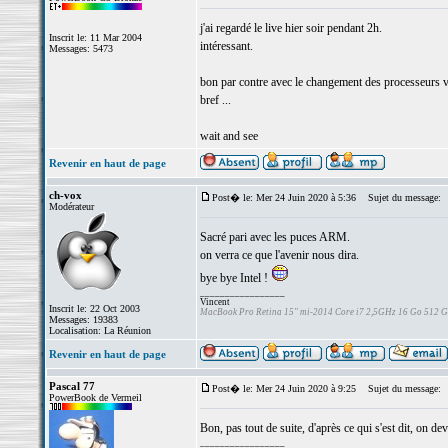
j'ai regardé le live hier soir pendant 2h.
Inscrit le: 11 Mar 2004
intéressant.
Messages: 5473
bon par contre avec le changement des processeurs ve
bref ...
wait and see
Revenir en haut de page
ch-vox
Post� le: Mer 24 Juin 2020 à 5:36
Sujet du message:
Modérateur
Sacré pari avec les puces ARM.
on verra ce que l'avenir nous dira.
bye bye Intel !
_________________
Vincent
Inscrit le: 22 Oct 2003
MacBook Pro Retina 15" mi-2014 Core i7 2,5GHz 16 Go 512 
Messages: 19383
Localisation: La Réunion
Revenir en haut de page
Pascal 77
Post� le: Mer 24 Juin 2020 à 9:25
Sujet du message:
PowerBook de Vermeil
Bon, pas tout de suite, d'après ce qui s'est dit, on 
_________________