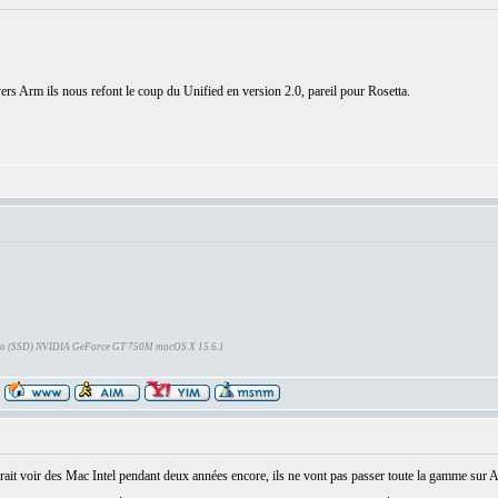
rs Arm ils nous refont le coup du Unified en version 2.0, pareil pour Rosetta.
Go (SSD) NVIDIA GeForce GT 750M macOS X 15.6.1
devrait voir des Mac Intel pendant deux années encore, ils ne vont pas passer toute la gamme sur