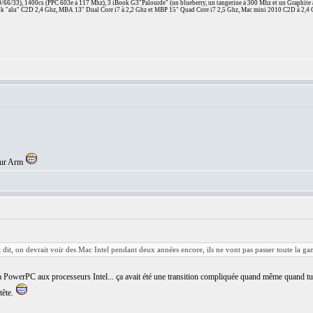
66/33), 1400cs (PPC 603e à 117 Mhz), 3 iBook G3"Palourde" (un blueberry, un tangerine à 300 Mhz et un Graphite
 "alu" C2D 2,4 Ghz, MBA 13" Dual Core i7 à 2,2 Ghz et MBP 15" Quad Core i7 2,5 Ghz, Mac mini 2010 C2D à 2,4 
seur Arm
est dit, on devrait voir des Mac Intel pendant deux années encore, ils ne vont pas passer toute la 
owerPC aux processeurs Intel... ça avait été une transition compliquée quand même quand tu éta
tête.