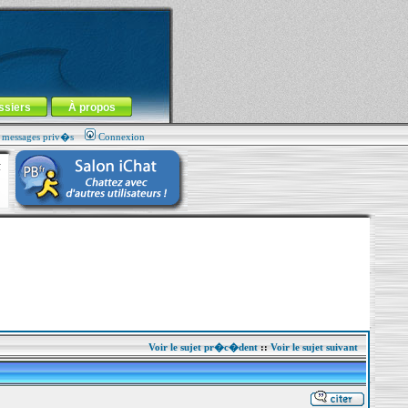
ssiers
À propos
s messages priv�s
Connexion
Voir le sujet pr�c�dent
::
Voir le sujet suivant