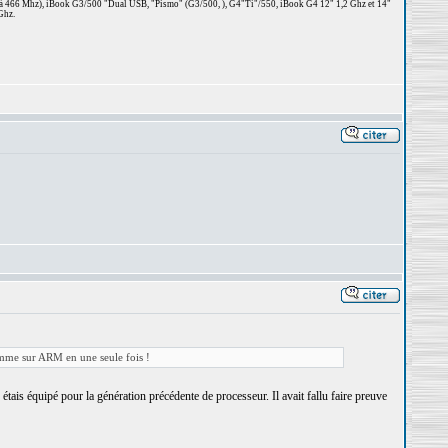
 à 466 Mhz), iBook G3/500 "Dual USB, "Pismo" (G3/500, ), G4"Ti"/550, iBook G4 12" 1,2 Ghz et 14"
Ghz.
gamme sur ARM en une seule fois !
is équipé pour la génération précédente de processeur. Il avait fallu faire preuve