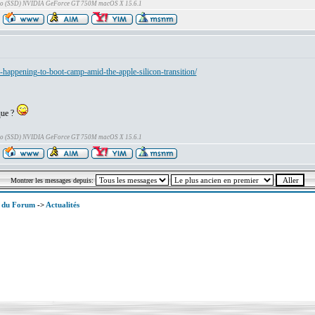
Go (SSD) NVIDIA GeForce GT 750M macOS X 15.6.1
-happening-to-boot-camp-amid-the-apple-silicon-transition/
que ?
Go (SSD) NVIDIA GeForce GT 750M macOS X 15.6.1
Montrer les messages depuis:
x du Forum
->
Actualités