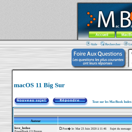
MacBook-fr.com : 100% Apple... 100% nom
Aller au contenu
-
Aller au menu 
Menu général
Accueil
MacB
Aide
Rechercher
Li
macOS 11 Big Sur
Tout sur les MacBook Inde
Auteur
love_leeloo
Post� le: Mar 23 Juin 2020 à 11:46
Sujet du message:
PowerBook G3 Bronze