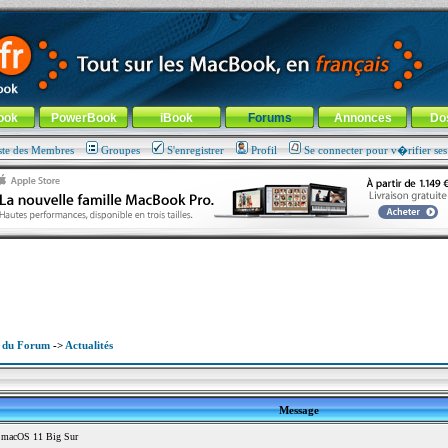
ade !
général
-
Aller au menu de la rubrique
ook
PowerBook
iBook
Forums
Annonces
Do
ste des Membres
Groupes
S'enregistrer
Profil
Se connecter pour v�rifier se
x du Forum
->
Actualités
Message
 macOS 11 Big Sur