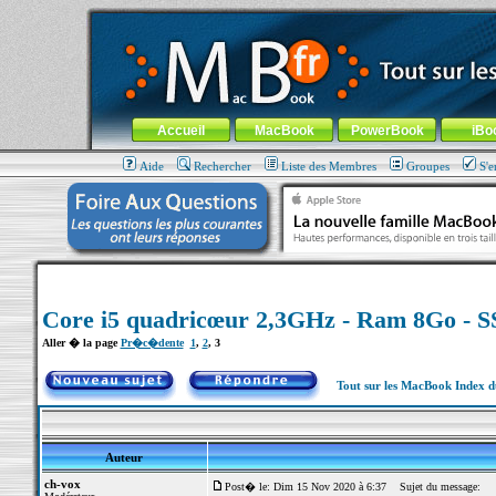
MacBook-fr.com : 100% Apple... 100% nomade !
Aller au contenu
-
Aller au menu général
-
Aller au menu de la
Menu général
Accueil
MacBook
PowerBook
iBo
Aide
Rechercher
Liste des Membres
Groupes
S'e
Core i5 quadricœur 2,3GHz - Ram 8Go - 
Aller � la page
Pr�c�dente
1
,
2
,
3
Tout sur les MacBook Index 
Auteur
ch-vox
Post� le: Dim 15 Nov 2020 à 6:37
Sujet du message: