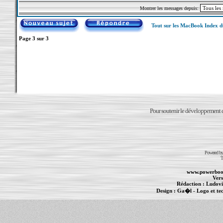
Montrer les messages depuis:
Tout sur les MacBook Index 
Page
3
sur
3
Pour soutenir le développement du
Powered b
T
www.powerboo
Vers
Rédaction :
Ludovi
Design :
Ga�l
- Logo et te
Informations :
PowerBook
-
MacBook Pro
-
i