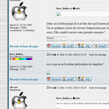
Modérateur
love_leeloo a �crit:
j'étais sur la bêta jusque là et je dois dire qu'il tourne pl
Inscrit le: 22 Oct 2003
Messages: 19383
J'ai eu quelques soucis de serveur d'impression puis a
Localisation: La Réunion
souci. Elle a tardé à arriver cette première mouture !
_________________
Vincent
MacBook Pro Retina 15" mi-2014 Core i7 2,5GHz 16 Go 512 Go
Revenir en haut de page
love_leeloo
Post� le: Dim 15 Nov 2020 à 10:10
Sujet du message:
PowerBook G3 Bronze
est ce que tu as le même phénomène de snapshot ?
Inscrit le: 11 Mar 2004
Messages: 5473
Revenir en haut de page
ch-vox
Post� le: Dim 15 Nov 2020 à 10:18
Sujet du message:
Modérateur
love_leeloo a �crit:
est ce que tu as le même phénomène de snapsh