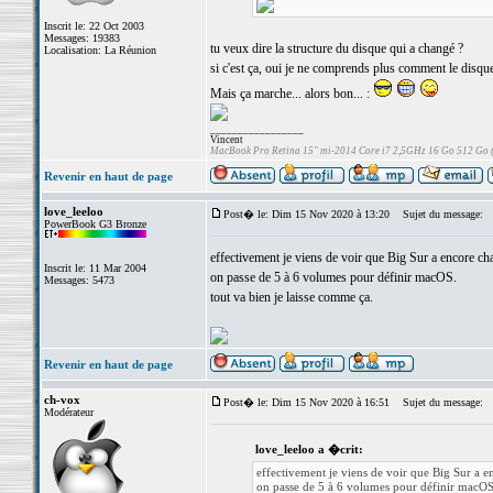
Inscrit le: 22 Oct 2003
Messages: 19383
tu veux dire la structure du disque qui a changé ?
Localisation: La Réunion
si c'est ça, oui je ne comprends plus comment le disque
Mais ça marche... alors bon... :
_________________
Vincent
MacBook Pro Retina 15" mi-2014 Core i7 2,5GHz 16 Go 512 Go
Revenir en haut de page
love_leeloo
Post� le: Dim 15 Nov 2020 à 13:20
Sujet du message:
PowerBook G3 Bronze
effectivement je viens de voir que Big Sur a encore cha
Inscrit le: 11 Mar 2004
on passe de 5 à 6 volumes pour définir macOS.
Messages: 5473
tout va bien je laisse comme ça.
Revenir en haut de page
ch-vox
Post� le: Dim 15 Nov 2020 à 16:51
Sujet du message:
Modérateur
love_leeloo a �crit:
effectivement je viens de voir que Big Sur a e
on passe de 5 à 6 volumes pour définir macOS