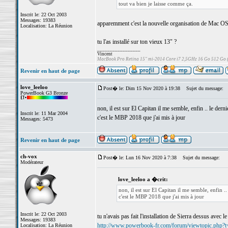
tout va bien je laisse comme ça.
Inscrit le: 22 Oct 2003
Messages: 19383
apparemment c'est la nouvelle organisation de Mac OS, 
Localisation: La Réunion
tu l'as installé sur ton vieux 13" ?
_________________
Vincent
MacBook Pro Retina 15" mi-2014 Core i7 2,5GHz 16 Go 512 Go
Revenir en haut de page
love_leeloo
Post� le: Dim 15 Nov 2020 à 19:38
Sujet du message:
PowerBook G3 Bronze
non, il est sur El Capitan il me semble, enfin .. le derni
Inscrit le: 11 Mar 2004
c'est le MBP 2018 que j'ai mis à jour
Messages: 5473
Revenir en haut de page
ch-vox
Post� le: Lun 16 Nov 2020 à 7:38
Sujet du message:
Modérateur
love_leeloo a �crit:
non, il est sur El Capitan il me semble, enfin ..
c'est le MBP 2018 que j'ai mis à jour
Inscrit le: 22 Oct 2003
tu n'avais pas fait l'installation de Sierra dessus avec le p
Messages: 19383
http://www.powerbook-fr.com/forum/viewtopic.php?
Localisation: La Réunion