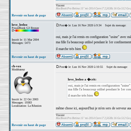
_________________
Vincent
MacBook Pro Retina 15" mi-2014 Core i7 2,5GHz 16 Go 512 Go
Revenir en haut de page
love_leeloo
Post� le: Lun 16 Nov 2020 à 9:34
Sujet du message:
PowerBook G3 Bronze
oui, mais je l'ai remis en configuration "usine" avec
Inscrit le: 11 Mar 2004
ma fille l'a beaucoup utilisé pendant le 1er confinement
Messages: 5473
il marche très bien
Revenir en haut de page
ch-vox
Post� le: Lun 16 Nov 2020 à 10:55
Sujet du message:
Modérateur
love_leeloo a �crit:
oui, mais je l'ai remis en configuration "usi
ma fille l'a beaucoup utilisé pendant le 1er co
il marche très bien
Inscrit le: 22 Oct 2003
Messages: 19383
Localisation: La Réunion
même chose ici, aujourd'hui je m'en sers de serveur a
_________________
Vincent
MacBook Pro Retina 15" mi-2014 Core i7 2,5GHz 16 Go 512 Go
Revenir en haut de page