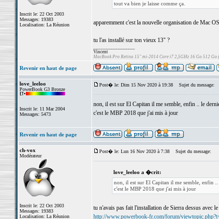
tout va bien je laisse comme ça.
Inscrit le: 22 Oct 2003
Messages: 19383
apparemment c'est la nouvelle organisation de Mac OS, 
Localisation: La Réunion
tu l'as installé sur ton vieux 13" ?
_________________
Vincent
MacBook Pro Retina 15" mi-2014 Core i7 2,5GHz 16 Go 512 Go
Revenir en haut de page
love_leeloo
Post� le: Dim 15 Nov 2020 à 19:38
Sujet du message:
PowerBook G3 Bronze
non, il est sur El Capitan il me semble, enfin .. le derni
Inscrit le: 11 Mar 2004
c'est le MBP 2018 que j'ai mis à jour
Messages: 5473
Revenir en haut de page
ch-vox
Post� le: Lun 16 Nov 2020 à 7:38
Sujet du message:
Modérateur
love_leeloo a �crit:
non, il est sur El Capitan il me semble, enfin ..
c'est le MBP 2018 que j'ai mis à jour
Inscrit le: 22 Oct 2003
tu n'avais pas fait l'installation de Sierra dessus avec le p
Messages: 19383
http://www.powerbook-fr.com/forum/viewtopic.php?
Localisation: La Réunion