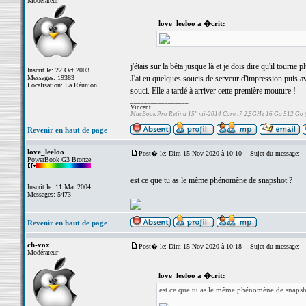
Modérateur
love_leeloo a �crit:
j'étais sur la bêta jusque là et je dois dire qu'il tourne pl
Inscrit le: 22 Oct 2003
Messages: 19383
J'ai eu quelques soucis de serveur d'impression puis a
Localisation: La Réunion
souci. Elle a tardé à arriver cette première mouture !
_________________
Vincent
MacBook Pro Retina 15" mi-2014 Core i7 2,5GHz 16 Go 512 Go
Revenir en haut de page
love_leeloo
Post� le: Dim 15 Nov 2020 à 10:10
Sujet du message:
PowerBook G3 Bronze
est ce que tu as le même phénomène de snapshot ?
Inscrit le: 11 Mar 2004
Messages: 5473
Revenir en haut de page
ch-vox
Post� le: Dim 15 Nov 2020 à 10:18
Sujet du message:
Modérateur
love_leeloo a �crit:
est ce que tu as le même phénomène de snapsh