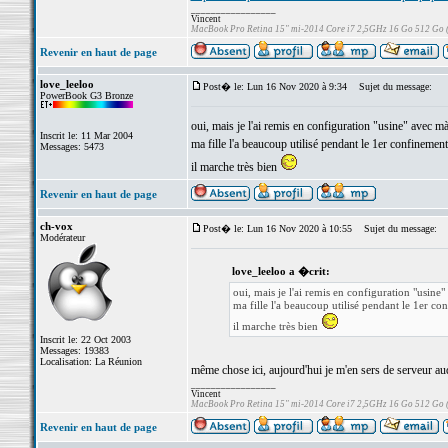
_________________
Vincent
MacBook Pro Retina 15" mi-2014 Core i7 2,5GHz 16 Go 512 Go
Revenir en haut de page
love_leeloo
Post� le: Lun 16 Nov 2020 à 9:34
Sujet du message:
PowerBook G3 Bronze
oui, mais je l'ai remis en configuration "usine" avec
Inscrit le: 11 Mar 2004
ma fille l'a beaucoup utilisé pendant le 1er confinement
Messages: 5473
il marche très bien
Revenir en haut de page
ch-vox
Post� le: Lun 16 Nov 2020 à 10:55
Sujet du message:
Modérateur
love_leeloo a �crit:
oui, mais je l'ai remis en configuration "usi
ma fille l'a beaucoup utilisé pendant le 1er co
il marche très bien
Inscrit le: 22 Oct 2003
Messages: 19383
Localisation: La Réunion
même chose ici, aujourd'hui je m'en sers de serveur a
_________________
Vincent
MacBook Pro Retina 15" mi-2014 Core i7 2,5GHz 16 Go 512 Go
Revenir en haut de page