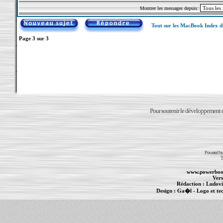
Montrer les messages depuis:
Tout sur les MacBook Index 
Page
3
sur
3
Pour soutenir le développement du
Powered b
T
www.powerboo
Vers
Rédaction :
Ludovi
Design :
Ga�l
- Logo et te
Informations :
PowerBook
-
MacBook Pro
-
i