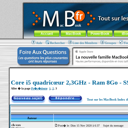
MacBook-fr.com : 100% Apple... 100% nomade !
Aller au contenu
-
Aller au menu général
-
Aller au menu de la
Menu général
Accueil
MacBook
PowerBook
iBo
Aide
Rechercher
Liste des Membres
Groupes
S'e
Core i5 quadricœur 2,3GHz - Ram 8Go - 
Aller � la page
Pr�c�dente
1
,
2
,
3
Tout sur les MacBook Index 
Auteur
ch-vox
Post� le: Dim 15 Nov 2020 à 6:37
Sujet du message: