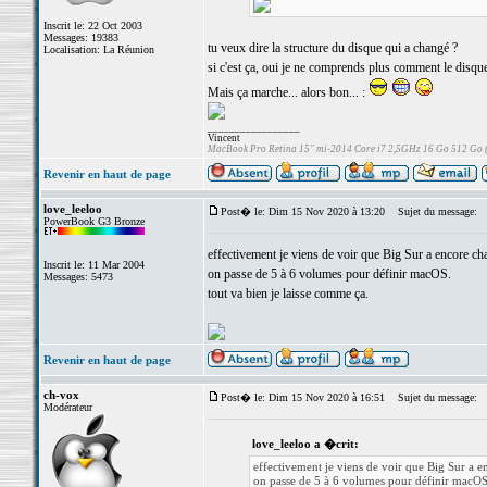
Inscrit le: 22 Oct 2003
Messages: 19383
tu veux dire la structure du disque qui a changé ?
Localisation: La Réunion
si c'est ça, oui je ne comprends plus comment le disque
Mais ça marche... alors bon... :
_________________
Vincent
MacBook Pro Retina 15" mi-2014 Core i7 2,5GHz 16 Go 512 Go
Revenir en haut de page
love_leeloo
Post� le: Dim 15 Nov 2020 à 13:20
Sujet du message:
PowerBook G3 Bronze
effectivement je viens de voir que Big Sur a encore cha
Inscrit le: 11 Mar 2004
on passe de 5 à 6 volumes pour définir macOS.
Messages: 5473
tout va bien je laisse comme ça.
Revenir en haut de page
ch-vox
Post� le: Dim 15 Nov 2020 à 16:51
Sujet du message:
Modérateur
love_leeloo a �crit:
effectivement je viens de voir que Big Sur a e
on passe de 5 à 6 volumes pour définir macOS