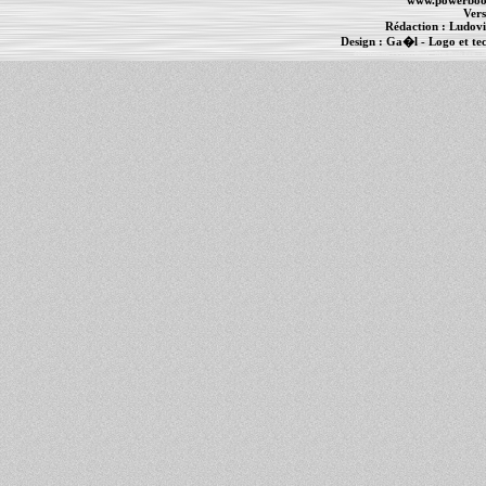
www.powerboo
Vers
Rédaction :
Ludovi
Design :
Ga�l
- Logo et te
Informations :
PowerBook
-
MacBook Pro
-
i