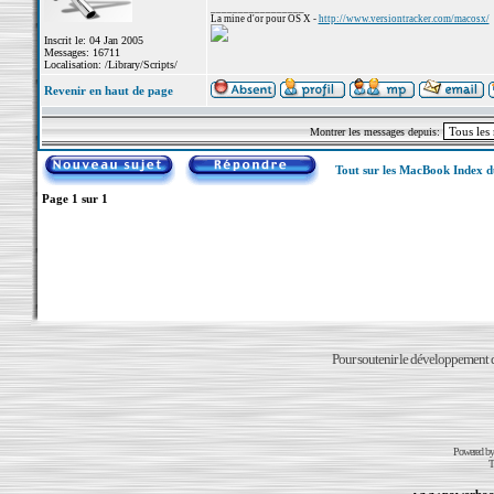
_________________
La mine d'or pour OS X -
http://www.versiontracker.com/macosx/
Inscrit le: 04 Jan 2005
Messages: 16711
Localisation: /Library/Scripts/
Revenir en haut de page
Montrer les messages depuis:
Tout sur les MacBook Index 
Page
1
sur
1
Pour soutenir le développement du
Powered b
T