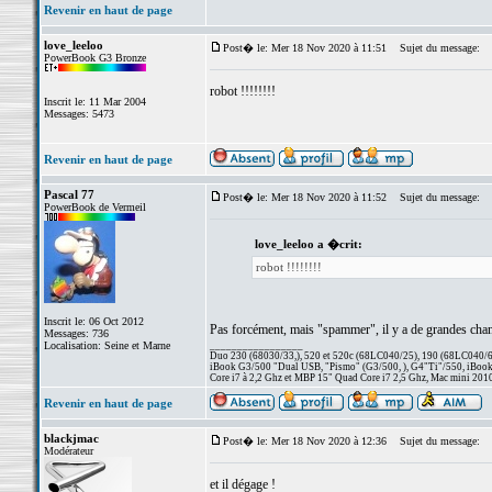
Revenir en haut de page
love_leeloo
Post� le: Mer 18 Nov 2020 à 11:51
Sujet du message:
PowerBook G3 Bronze
robot !!!!!!!!
Inscrit le: 11 Mar 2004
Messages: 5473
Revenir en haut de page
Pascal 77
Post� le: Mer 18 Nov 2020 à 11:52
Sujet du message:
PowerBook de Vermeil
love_leeloo a �crit:
robot !!!!!!!!
Inscrit le: 06 Oct 2012
Pas forcément, mais "spammer", il y a de grandes chan
Messages: 736
Localisation: Seine et Marne
_________________
Duo 230 (68030/33,), 520 et 520c (68LC040/25), 190 (68LC040/66/
iBook G3/500 "Dual USB, "Pismo" (G3/500, ), G4"Ti"/550, iBook
Core i7 à 2,2 Ghz et MBP 15" Quad Core i7 2,5 Ghz, Mac mini 201
Revenir en haut de page
blackjmac
Post� le: Mer 18 Nov 2020 à 12:36
Sujet du message:
Modérateur
et il dégage !