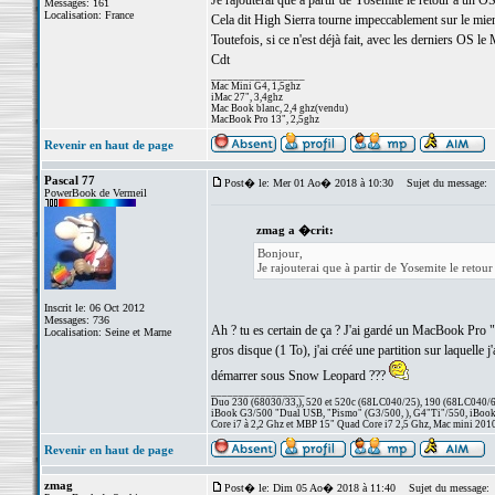
Je rajouterai que à partir de Yosemite le retour à un OS 
Messages: 161
Localisation: France
Cela dit High Sierra tourne impeccablement sur le mie
Toutefois, si ce n'est déjà fait, avec les derniers O
Cdt
_________________
Mac Mini G4, 1,5ghz
iMac 27", 3,4ghz
Mac Book blanc, 2,4 ghz(vendu)
MacBook Pro 13", 2,5ghz
Revenir en haut de page
Pascal 77
Post� le: Mer 01 Ao� 2018 à 10:30
Sujet du message:
PowerBook de Vermeil
zmag a �crit:
Bonjour,
Je rajouterai que à partir de Yosemite le retour
Inscrit le: 06 Oct 2012
Messages: 736
Ah ? tu es certain de ça ? J'ai gardé un MacBook Pr
Localisation: Seine et Marne
gros disque (1 To), j'ai créé une partition sur laquelle
démarrer sous Snow Leopard ???
_________________
Duo 230 (68030/33,), 520 et 520c (68LC040/25), 190 (68LC040/66/
iBook G3/500 "Dual USB, "Pismo" (G3/500, ), G4"Ti"/550, iBook
Core i7 à 2,2 Ghz et MBP 15" Quad Core i7 2,5 Ghz, Mac mini 201
Revenir en haut de page
zmag
Post� le: Dim 05 Ao� 2018 à 11:40
Sujet du message: