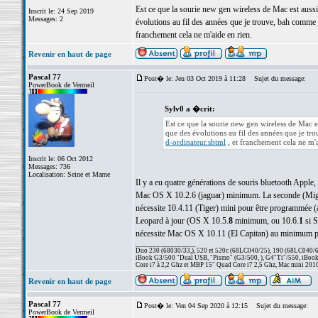
Est ce que la sourie new gen wireless de Mac est aussi
Inscrit le: 24 Sep 2019
Messages: 2
évolutions au fil des années que je trouve, bah comme
franchement cela ne m'aide en rien.
Revenir en haut de page
Pascal 77
Post� le: Jeu 03 Oct 2019 à 11:28
Sujet du message:
PowerBook de Vermeil
Sylv0 a �crit:
Est ce que la sourie new gen wireless de Mac e
que des évolutions au fil des années que je 
d-ordinateur.shtml
, et franchement cela ne m'a
Inscrit le: 06 Oct 2012
Messages: 736
Localisation: Seine et Marne
Il y a eu quatre générations de souris bluetooth Apple
Mac OS X 10.2.6 (jaguar) minimum. La seconde (Might
nécessite 10.4.11 (Tiger) mini pour être programmée (a
Leopard à jour (OS X 10.5.
8
minimum, ou 10.6.
1
si S
nécessite Mac OS X 10.11 (El Capitan) au minimum po
_________________
Duo 230 (68030/33,), 520 et 520c (68LC040/25), 190 (68LC040/66/
iBook G3/500 "Dual USB, "Pismo" (G3/500, ), G4"Ti"/550, iBook
Core i7 à 2,2 Ghz et MBP 15" Quad Core i7 2,5 Ghz, Mac mini 201
Revenir en haut de page
Pascal 77
Post� le: Ven 04 Sep 2020 à 12:15
Sujet du message:
PowerBook de Vermeil