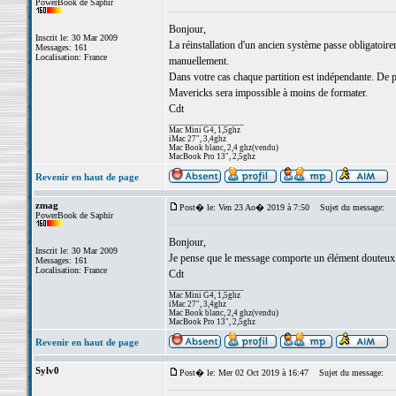
PowerBook de Saphir
Bonjour,
Inscrit le: 30 Mar 2009
La réinstallation d'un ancien système passe obligatoire
Messages: 161
Localisation: France
manuellement.
Dans votre cas chaque partition est indépendante. De plu
Mavericks sera impossible à moins de formater.
Cdt
_________________
Mac Mini G4, 1,5ghz
iMac 27", 3,4ghz
Mac Book blanc, 2,4 ghz(vendu)
MacBook Pro 13", 2,5ghz
Revenir en haut de page
zmag
Post� le: Ven 23 Ao� 2019 à 7:50
Sujet du message:
PowerBook de Saphir
Bonjour,
Inscrit le: 30 Mar 2009
Je pense que le message comporte un élément douteux
Messages: 161
Localisation: France
Cdt
_________________
Mac Mini G4, 1,5ghz
iMac 27", 3,4ghz
Mac Book blanc, 2,4 ghz(vendu)
MacBook Pro 13", 2,5ghz
Revenir en haut de page
Sylv0
Post� le: Mer 02 Oct 2019 à 16:47
Sujet du message: