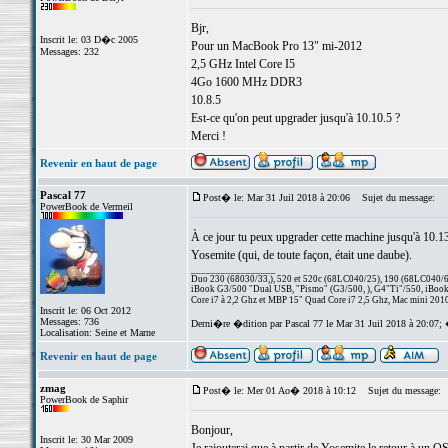
Bjr,
Inscrit le: 03 D�c 2005
Pour un MacBook Pro 13" mi-2012
Messages: 232
2,5 GHz Intel Core I5
4Go 1600 MHz DDR3
10.8.5
Est-ce qu'on peut upgrader jusqu'à 10.10.5 ?
Merci !
Revenir en haut de page
Pascal 77
Post� le: Mar 31 Juil 2018 à 20:06
Sujet du message:
PowerBook de Vermeil
À ce jour tu peux upgrader cette machine jusqu'à 10.13.6
Yosemite (qui, de toute façon, était une daube).
_________________
Duo 230 (68030/33,), 520 et 520c (68LC040/25), 190 (68LC040/66/
iBook G3/500 "Dual USB, "Pismo" (G3/500, ), G4"Ti"/550, iBook
Core i7 à 2,2 Ghz et MBP 15" Quad Core i7 2,5 Ghz, Mac mini 201
Inscrit le: 06 Oct 2012
Messages: 736
Derni�re �dition par Pascal 77 le Mar 31 Juil 2018 à 20:07;
Localisation: Seine et Marne
Revenir en haut de page
zmag
Post� le: Mer 01 Ao� 2018 à 10:12
Sujet du message:
PowerBook de Saphir
Bonjour,
Inscrit le: 30 Mar 2009