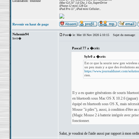
Localisation: Toulouse
iMac G4 24" 1,6 Ghz, 1 Go, SuperDrive
iPhone 12 mini 128 Go
iPad Pro 11", iPad mini Cellular...
Revenir en haut de page
Nehemie94
Post� le: Mer 18 Nov 2020 à 10:15
Sujet du message:
Invit�
Pascal 77 a �crit:
Sylv0 a �crit:
Est ce que la sourie new gen wireless 
un peu mais y a que des évolutions au
https://www.journaldunet.com/solution
rien.
Il y a eu quatre générations de souris blueto
en bluetooth sous Mac OS X 10.2.6 (jaguar) 
équipé en bluetooth sous OS X, mais nécessit
Mouse "à piles"), aussi, à condition d'être a
(Magic Mouse 2 à batterie intégrée avec pris
fonctionner.
Salut, je voudrai de l'aide aussi par rapport à mon ordi