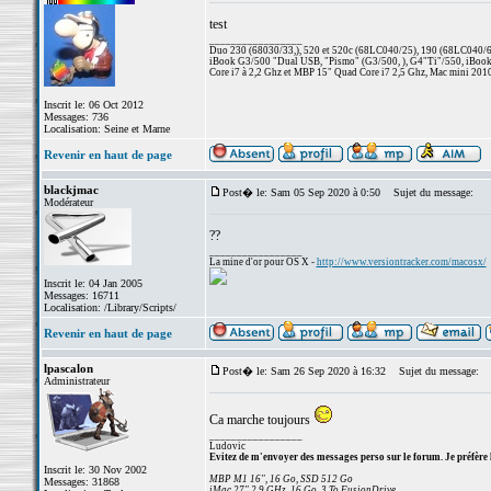
test
_________________
Duo 230 (68030/33,), 520 et 520c (68LC040/25), 190 (68LC040/66/
iBook G3/500 "Dual USB, "Pismo" (G3/500, ), G4"Ti"/550, iBook
Core i7 à 2,2 Ghz et MBP 15" Quad Core i7 2,5 Ghz, Mac mini 201
Inscrit le: 06 Oct 2012
Messages: 736
Localisation: Seine et Marne
Revenir en haut de page
blackjmac
Post� le: Sam 05 Sep 2020 à 0:50
Sujet du message:
Modérateur
??
_________________
La mine d'or pour OS X -
http://www.versiontracker.com/macosx/
Inscrit le: 04 Jan 2005
Messages: 16711
Localisation: /Library/Scripts/
Revenir en haut de page
lpascalon
Post� le: Sam 26 Sep 2020 à 16:32
Sujet du message:
Administrateur
Ca marche toujours
_________________
Ludovic
Evitez de m'envoyer des messages perso sur le forum. Je préfère 
Inscrit le: 30 Nov 2002
MBP M1 16", 16 Go, SSD 512 Go
Messages: 31868
iMac 27" 2,9 GHz, 16 Go, 3 To FusionDrive