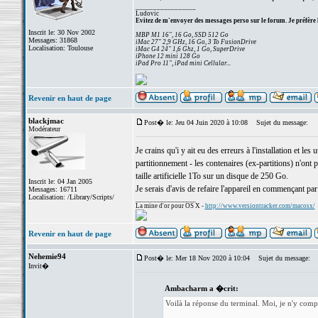
_________________
Ludovic
Evitez de m'envoyer des messages perso sur le forum. Je préfère 
Inscrit le: 30 Nov 2002
MBP M1 16", 16 Go, SSD 512 Go
Messages: 31868
iMac 27" 2,9 GHz, 16 Go, 3 To FusionDrive
Localisation: Toulouse
iMac G4 24" 1,6 Ghz, 1 Go, SuperDrive
iPhone 12 mini 128 Go
iPad Pro 11", iPad mini Cellular...
Revenir en haut de page
blackjmac
Post� le: Jeu 04 Juin 2020 à 10:08
Sujet du message:
Modérateur
Je crains qu'i y ait eu des erreurs à l'installation et l
partitionnement - les contenaires (ex-partitions) n'ont
taille artificielle 1To sur un disque de 250 Go.
Inscrit le: 04 Jan 2005
Je serais d'avis de refaire l'appareil en commençant par 
Messages: 16711
Localisation: /Library/Scripts/
_________________
La mine d'or pour OS X -
http://www.versiontracker.com/macosx/
Revenir en haut de page
Nehemie94
Post� le: Mer 18 Nov 2020 à 10:04
Sujet du message:
Invit�
Ambacharm a �crit:
Voilà la réponse du terminal. Moi, je n'y comp