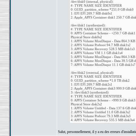
/dev/disk0 (internal, physical):
#: TYPE NAME SIZE IDENTIFIER
0: GUID_partition_scheme *251.0 GB disk0
1: EFI EFI 209.7 MB disk0s1
2: Apple_APFS Container disk1 250.7 GB dis
/dev/disk1 (synthesized):
#: TYPE NAME SIZE IDENTIFIER
0: APFS Container Scheme - +250.7 GB disk1
Physical Store disk0s2
1: APFS Volume MonDisque - Data 864.3 KB 
2: APFS Volume Preboot 94.7 MB disk1s2
3: APFS Volume Recovery 528.5 MB disk1s3
4: APFS Volume VM 1.1 GB disk1s4
5: APFS Volume MonDisque - Data 864.3 KB 
6: APFS Volume MonDisque - Data 39.5 GB d
7: APFS Volume MonDisque 11.1 GB disk1s7
/dev/disk2 (external, physical):
#: TYPE NAME SIZE IDENTIFIER
0: GUID_partition_scheme *1.0 TB disk2
1: EFI EFI 209.7 MB disk2s1
2: Apple_APFS Container disk3 999.9 GB dis
3: /dev/disk3 (synthesized):
#: TYPE NAME SIZE IDENTIFIER
0: APFS Container Scheme - +999.9 GB disk3
Physical Store disk2s2
1: APFS Volume Untitled - Data 137.6 GB dis
2: APFS Volume Untitled 11.0 GB disk3s2
3: APFS Volume Preboot 79.3 MB disk3s3
4: APFS Volume Recovery 535.5 MB disk3s4
Salut, personnellement, il y a eu des erreurs d'installati