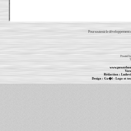
Pour soutenir le développement du
Powered b
T
www.powerboo
Vers
Rédaction :
Ludovi
Design :
Ga�l
- Logo et te
Informations :
PowerBook
-
MacBook Pro
-
i