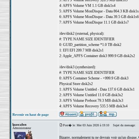
3: APFS Volume Recovery 528.5 MB disk1s3
4: APFS Volume VM 1.1 GB disk1s4
5: APFS Volume MonDisque - Data 864.3 KB disk1s
6: APFS Volume MonDisque - Data 39.5 GB disk1s6
7: APFS Volume MonDisque 11.1 GB disk1s7
/dev/disk2 (external, physical):
#: TYPE NAME SIZE IDENTIFIER
0: GUID_partition_scheme *1.0 TB disk2
1: EFI EFI 209.7 MB disk2s1
2: Apple_APFS Container disk3 999.9 GB disk2s2
/dev/disk3 (synthesized):
#: TYPE NAME SIZE IDENTIFIER
0: APFS Container Scheme - +999.9 GB disk3
Physical Store disk2s2
1: APFS Volume Untitled - Data 137.6 GB disk3s1
2: APFS Volume Untitled 11.0 GB disk3s2
3: APFS Volume Preboot 79.3 MB disk3s3
4: APFS Volume Recovery 535.5 MB disk3s4
Revenir en haut de page
lpascalon
Post� le: Mer 03 Juin 2020 à 19:10
Sujet du message:
Administrateur
Bizarre, normalement tu ne devrais voir qu'un disque, 