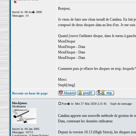
Bonjour,
Inscrit le: 08 Ao� 2006
Messages: 14
Je viens de faire une clean install de Catalina. En fait 
composé de deux disques data au lieu d'un. Je me suis dit
Quand j'ouvre l'utilitaire disque, dans le menu à gauche,
MonDisque
MonDisque - Data
MonDisque - Data
MonDisque - Data
Comment puis-je effacer les disques en trop, lesquels? E
Merci
Steph[/img]
Revenir en haut de page
blackjmac
Post� le: Mer 27 Mai 2020 à 21:45
Sujet du message:
Modérateur
Catalina apporte une nouvelle méthode de gestion de st
Data, contenant les données utilisateur.
Inscrit le: 04 Jan 2005
Depuis la version 10.13 (High Sierra), les disques (su
Messages: 16711
Localisation: /Library/Scripts/