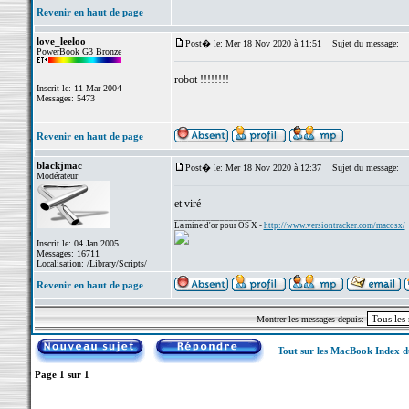
Revenir en haut de page
love_leeloo
Post� le: Mer 18 Nov 2020 à 11:51
Sujet du message:
PowerBook G3 Bronze
robot !!!!!!!!
Inscrit le: 11 Mar 2004
Messages: 5473
Revenir en haut de page
blackjmac
Post� le: Mer 18 Nov 2020 à 12:37
Sujet du message:
Modérateur
et viré
_________________
La mine d'or pour OS X -
http://www.versiontracker.com/macosx/
Inscrit le: 04 Jan 2005
Messages: 16711
Localisation: /Library/Scripts/
Revenir en haut de page
Montrer les messages depuis:
Tout sur les MacBook Index 
Page
1
sur
1