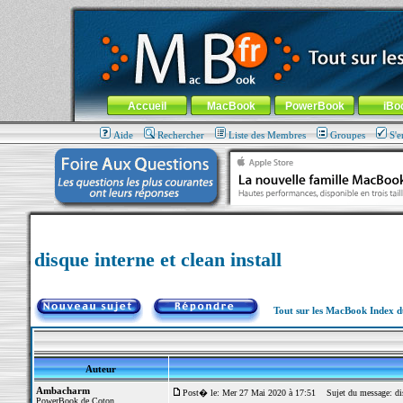
MacBook-fr.com : 100% Apple... 100% nomade !
Aller au contenu
-
Aller au menu général
-
Aller au menu de la
Menu général
Accueil
MacBook
PowerBook
iBo
Aide
Rechercher
Liste des Membres
Groupes
S'e
disque interne et clean install
Tout sur les MacBook Index 
Auteur
Ambacharm
Post� le: Mer 27 Mai 2020 à 17:51
Sujet du message: disq
PowerBook de Coton