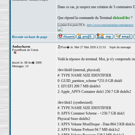
Dans ce cas, je suspect une création de 3 contenaires Da
Que répond la commande du Terminal
diskutil list
?
_________________
La mine d'or pour OS X -
http://www.versiontracker.com/macosx/
Revenir en haut de page
Ambacharm
Post� le: Mer 27 Mai 2020 à 21:53
Sujet du message:
PowerBook de Coton
Voilà la réponse du terminal. Moi, je n'y comprends ri
Inscrit le: 08 Ao� 2006
Messages: 14
/dev/disk0 (internal, physical):
#: TYPE NAME SIZE IDENTIFIER
0: GUID_partition_scheme *251.0 GB disk0
1: EFI EFI 209.7 MB disk0s1
2: Apple_APFS Container disk1 250.7 GB disk0s2
/dev/disk1 (synthesized):
#: TYPE NAME SIZE IDENTIFIER
0: APFS Container Scheme - +250.7 GB disk1
Physical Store disk0s2
1: APFS Volume MonDisque - Data 864.3 KB disk1s
2: APFS Volume Preboot 94.7 MB disk1s2