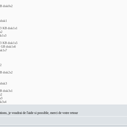
B disk0s2
disk1
3 KB disk1s1
s2
sk1s3
3 KB disk1s5
 GB disk1s6
sk1s7
k2
B disk2s2
disk3
B disk3s1
s2
s3
sk3s4
tions, je voudrai de l'aide si possible, merci de votre retour