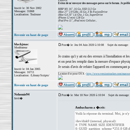
Ludovic
Evitez de m'envoyer des messages perso sur le forum. Je préfèr
Inscrit le: 30 Nov 2002
MBP M1 16", 16 Go, SSD 512 Go
Messages: 31868
iMac 27" 2,9 GHz, 16 Go, 3 To FusionDrive
Localisation: Toulouse
iMac G4 24" 1,6 Ghz, 1 Go, SuperDrive
iPhone 12 mini 128 Go
iPad Pro 11", iPad mini Cellular...
Revenir en haut de page
blackjmac
Post� le: Jeu 04 Juin 2020 à 10:08
Sujet du message:
Modérateur
Je crains qu'i y ait eu des erreurs à l'installation et
et on peut les remplir dans la mesure d'espace physiqu
Je serais d'avis de refaire l'appareil en commençant pa
Inscrit le: 04 Jan 2005
_________________
Messages: 16711
La mine d'or pour OS X -
http://www.versiontracker.com/macos
Localisation: /Library/Scripts/
Revenir en haut de page
Nehemie94
Post� le: Mer 18 Nov 2020 à 10:04
Sujet du message:
Invit�
Ambacharm a �crit:
Voilà la réponse du terminal. Moi, je n'
/dev/disk0 (internal, physical):
#: TYPE NAME SIZE IDENTIFIER
0: GUID_partition_scheme *251.0 GB d