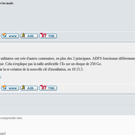
e les mails.
 les utilitaires ont crée d'autres contenaires, en plus des 2 principaux. ADFS fonctionne différemm
e. Cela n'explique pas la taille artificielle 1To sur un disque de 250 Go.
r la re-création de la nouvelle clé d'installation, en 10.15.5.
x/
y comprends rien.
isk0