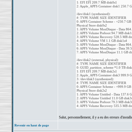
1: EFI EFI 209.7 MB disk0s1
2: Apple_APFS Container disk1 250.7 G
/dev/disk1 (synthesized):
#: TYPE NAME SIZE IDENTIFIER
0: APFS Container Scheme - +250.7 GB 
Physical Store disk0s2
1: APFS Volume MonDisque - Data 864.
2: APFS Volume Preboot 94.7 MB disk1
3: APFS Volume Recovery 528.5 MB di
4: APFS Volume VM 1.1 GB disk1s4
5: APFS Volume MonDisque - Data 864.
6: APFS Volume MonDisque - Data 39.5
7: APFS Volume MonDisque 11.1 GB di
/dev/disk2 (external, physical):
#: TYPE NAME SIZE IDENTIFIER
0: GUID_partition_scheme *1.0 TB dis
1: EFI EFI 209.7 MB disk2s1
2: Apple_APFS Container disk3 999.9 G
3: /dev/disk3 (synthesized):
#: TYPE NAME SIZE IDENTIFIER
0: APFS Container Scheme - +999.9 GB 
Physical Store disk2s2
1: APFS Volume Untitled - Data 137.6 G
2: APFS Volume Untitled 11.0 GB disk3
3: APFS Volume Preboot 79.3 MB disk3
4: APFS Volume Recovery 535.5 MB di
Salut, personnellement, il y a eu des erreurs d'installa
Revenir en haut de page