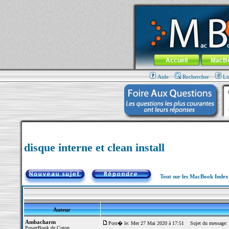
MacBook-fr.com : 100% Apple... 100% nom
Aller au contenu
-
Aller au menu 
Menu général
Accueil
MacB
Aide
Rechercher
Li
disque interne et clean install
Tout sur les MacBook Inde
Auteur
Ambacharm
Post� le: Mer 27 Mai 2020 à 17:51
Sujet du message: di
PowerBook de Coton