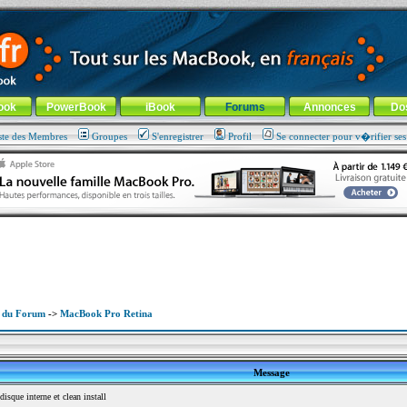
ade !
général
-
Aller au menu de la rubrique
ook
PowerBook
iBook
Forums
Annonces
Do
ste des Membres
Groupes
S'enregistrer
Profil
Se connecter pour v�rifier se
x du Forum
->
MacBook Pro Retina
Message
sque interne et clean install