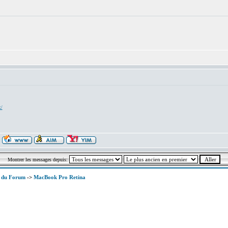
x/
Montrer les messages depuis:
x du Forum
->
MacBook Pro Retina