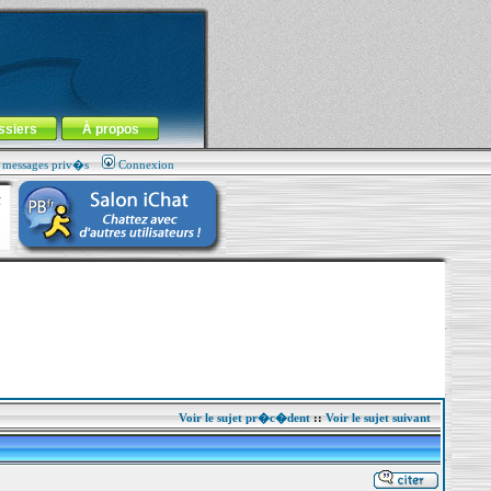
ssiers
À propos
s messages priv�s
Connexion
Voir le sujet pr�c�dent
::
Voir le sujet suivant