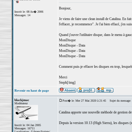
Bonjour,
Inscrit le: 08 Ao� 2006
Messages: 14
Je viens de faire une clean install de Catalina. En fai
l'effacer, je recommence". Je l'ai bien effacé, j'en suis
Quand j'ouvre l'utilitaire disque, dans le menu à gauch
MonDisque
MonDisque - Data
MonDisque - Data
MonDisque - Data
Comment puis-je effacer les disques en trop, lesquels?
Merci
Steph[/img]
Revenir en haut de page
blackjmac
Post� le: Mer 27 Mai 2020 à 21:45
Sujet du message:
Modérateur
Catalina apporte une nouvelle méthode de gestion de s
Depuis la version 10.13 (High Sierra), les disques (
Inscrit le: 04 Jan 2005
Messages: 16711
Localisation: /Library/Scripts/