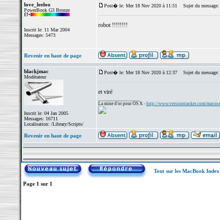
love_leeloo
Post� le: Mer 18 Nov 2020 à 11:51
Sujet du message:
PowerBook G3 Bronze
robot !!!!!!!!
Inscrit le: 11 Mar 2004
Messages: 5473
Revenir en haut de page
blackjmac
Post� le: Mer 18 Nov 2020 à 12:37
Sujet du message:
Modérateur
et viré
_________________
La mine d'or pour OS X -
http://www.versiontracker.com/macos
Inscrit le: 04 Jan 2005
Messages: 16711
Localisation: /Library/Scripts/
Revenir en haut de page
Tout sur les MacBook Inde
Page
1
sur
1