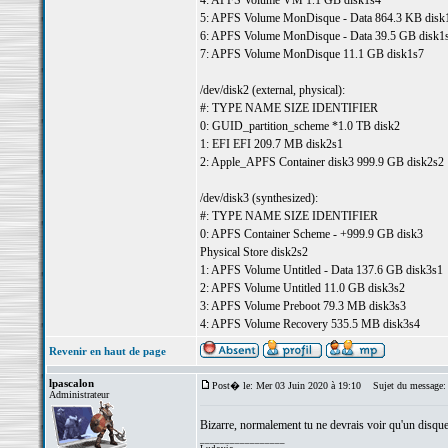
4: APFS Volume VM 1.1 GB disk1s4
5: APFS Volume MonDisque - Data 864.3 KB disk
6: APFS Volume MonDisque - Data 39.5 GB disk1
7: APFS Volume MonDisque 11.1 GB disk1s7
/dev/disk2 (external, physical):
#: TYPE NAME SIZE IDENTIFIER
0: GUID_partition_scheme *1.0 TB disk2
1: EFI EFI 209.7 MB disk2s1
2: Apple_APFS Container disk3 999.9 GB disk2s2
/dev/disk3 (synthesized):
#: TYPE NAME SIZE IDENTIFIER
0: APFS Container Scheme - +999.9 GB disk3
Physical Store disk2s2
1: APFS Volume Untitled - Data 137.6 GB disk3s1
2: APFS Volume Untitled 11.0 GB disk3s2
3: APFS Volume Preboot 79.3 MB disk3s3
4: APFS Volume Recovery 535.5 MB disk3s4
Revenir en haut de page
lpascalon
Post� le: Mer 03 Juin 2020 à 19:10
Sujet du message:
Administrateur
Bizarre, normalement tu ne devrais voir qu'un disque
_________________