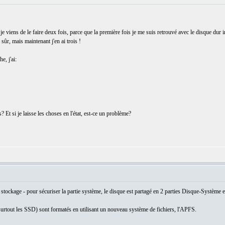
t je viens de le faire deux fois, parce que la première fois je me suis retrouvé avec le disque dur
 sûr, mais maintenant j'en ai trois !
e, j'ai:
 Et si je laisse les choses en l'état, est-ce un problème?
tockage - pour sécuriser la partie système, le disque est partagé en 2 parties Disque-Système e
surtout les SSD) sont formatés en utilisant un nouveau système de fichiers, l'APFS.