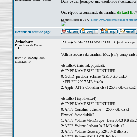
Dans ce cas, je suspect une création de 3 contenaires 
Que répond la commande du Terminal
diskutil list
?
_________________
La mine d'or pour OS X -
http://www.versiontracker.com/macos
Revenir en haut de page
Ambacharm
Post� le: Mer 27 Mai 2020 à 21:53
Sujet du message:
PowerBook de Coton
Voilà la réponse du terminal. Moi, je n'y comprends r
Inscrit le: 08 Ao� 2006
Messages: 14
/dev/disk0 (internal, physical):
#: TYPE NAME SIZE IDENTIFIER
0: GUID_partition_scheme *251.0 GB disk0
1: EFI EFI 209.7 MB disk0s1
2: Apple_APFS Container disk1 250.7 GB disk0s2
/dev/disk1 (synthesized):
#: TYPE NAME SIZE IDENTIFIER
0: APFS Container Scheme - +250.7 GB disk1
Physical Store disk0s2
1: APFS Volume MonDisque - Data 864.3 KB disk
2: APFS Volume Preboot 94.7 MB disk1s2
3: APFS Volume Recovery 528.5 MB disk1s3