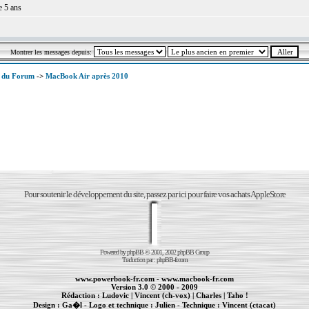
e 5 ans
Montrer les messages depuis:
x du Forum
->
MacBook Air après 2010
Pour soutenir le développement du site, passez par ici pour faire vos achats AppleStore
Powered by
phpBB
© 2001, 2002 phpBB Group
Traduction par :
phpBB-fr.com
www.powerbook-fr.com
-
www.macbook-fr.com
Version 3.0 © 2000 - 2009
Rédaction :
Ludovic
|
Vincent (ch-vox)
|
Charles
|
Taho !
Design :
Ga�l
- Logo et technique :
Julien
- Technique :
Vincent (ctacat)