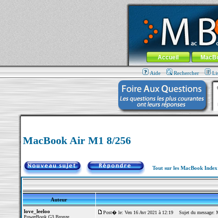
MacBook-fr.com : 100% Apple... 100% nom
Aller au contenu
-
Aller au menu 
Menu général
Accueil
MacB
Aide
Rechercher
Li
MacBook Air M1 8/256
Tout sur les MacBook Inde
Auteur
love_leeloo
Post� le: Ven 16 Avr 2021 à 12:19
Sujet du message: 
PowerBook G3 Bronze