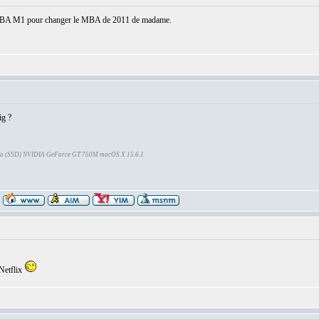
un MBA M1 pour changer le MBA de 2011 de madame.
ig ?
Go (SSD) NVIDIA GeForce GT 750M macOS X 15.6.1
 Netflix