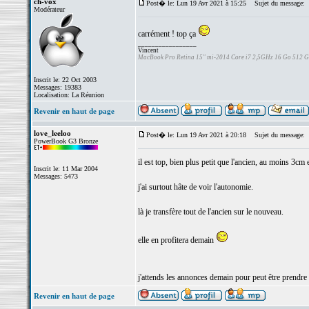
ch-vox
Post� le: Lun 19 Avr 2021 à 15:25
Sujet du message:
Modérateur
carrément ! top ça
_________________
Vincent
MacBook Pro Retina 15" mi-2014 Core i7 2,5GHz 16 Go 512 
Inscrit le: 22 Oct 2003
Messages: 19383
Localisation: La Réunion
Revenir en haut de page
love_leeloo
Post� le: Lun 19 Avr 2021 à 20:18
Sujet du message:
PowerBook G3 Bronze
il est top, bien plus petit que l'ancien, au moins 3cm 
Inscrit le: 11 Mar 2004
Messages: 5473
j'ai surtout hâte de voir l'autonomie.
là je transfère tout de l'ancien sur le nouveau.
elle en profitera demain
j'attends les annonces demain pour peut être prendre 
Revenir en haut de page