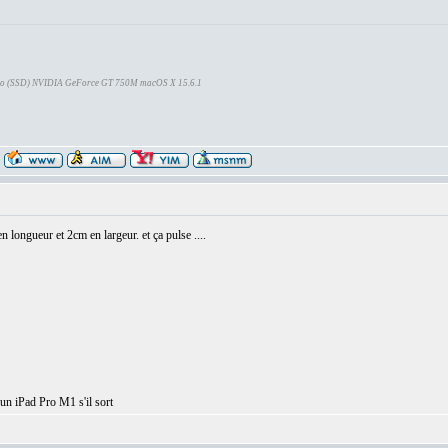
Go (SSD) NVIDIA GeForce GT 750M macOS X 15.6.1
en longueur et 2cm en largeur. et ça pulse ....
un iPad Pro M1 s'il sort