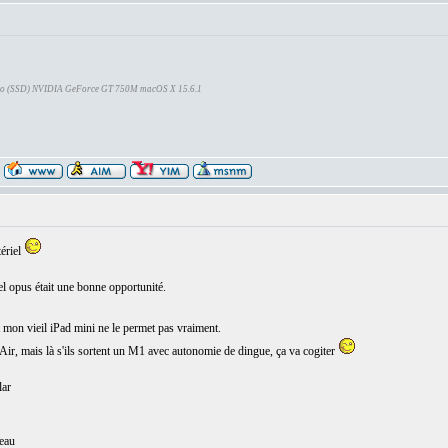
Go (SSD) NVIDIA GeForce GT 750M macOS X 15.6.1
ériel
l opus était une bonne opportunité.
t mon vieil iPad mini ne le permet pas vraiment.
Air, mais là s'ils sortent un M1 avec autonomie de dingue, ça va cogiter
lar
veau