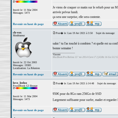
Je viens de craquer ce matin sur le refurb pour 
Inscrit le: 11 Mar 2004
arrivée prévue lundi.
Messages: 5473
ça sera une surprise, elle sera contente.
Revenir en haut de page
ch-vox
Post� le: Lun 19 Avr 2021 à 3:50
Sujet du message:
Modérateur
salut ! tu l'as touché à combien ? et quelle est sa conf
bonne semaine !
_________________
Vincent
MacBook Pro Retina 15" mi-2014 Core i7 2,5GHz 16 Go 512 
Inscrit le: 22 Oct 2003
Messages: 19383
Localisation: La Réunion
Revenir en haut de page
love_leeloo
Post� le: Lun 19 Avr 2021 à 14:48
Sujet du message:
PowerBook G3 Bronze
950€ pour du 8Go ram 256Go de SSD
Inscrit le: 11 Mar 2004
Messages: 5473
Largement suffisante pour surfer, mailer et regarder
Revenir en haut de page