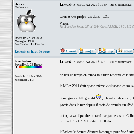
ch-vox
Post� le: Mar 20 Avr 2021 à 11:59
Sujet du message:
Modérateur
tu en as des projets dis donc ! LOL
_________________
Vincent
MacBook Pro Retina 15" mi-2014 Core i7 2,5GHz 16 Go 512 
Inscrit le: 22 Oct 2003
Messages: 19383
Localisation: La Réunion
Revenir en haut de page
love_leeloo
Post� le: Mar 20 Avr 2021 à 15:41
Sujet du message:
PowerBook G3 Bronze
ah ben de temps en temps faut bien renouveler le mat
Inscrit le: 11 Mar 2004
Messages: 5473
le MBA 2011 était quand même vieillissant, ce nouve
et ma grande fille grandit
, elle adore dessiner, e
j'avais dans le nez depuis 6 mois de prendre un iPad 
enfin, ça va dépendre du tarif, car j'aimerais un Cellu
un iPad Pro 11" M1 256Go Cellular
l'iPad est le dernier élément à changer pour être à ni