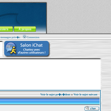
ssiers
À propos
s messages priv�s
Connexion
Voir le sujet pr�c�dent
::
Voir le sujet suivant