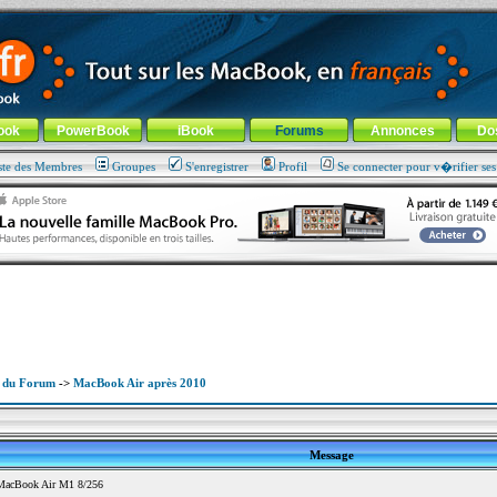
ade !
général
-
Aller au menu de la rubrique
ook
PowerBook
iBook
Forums
Annonces
Do
ste des Membres
Groupes
S'enregistrer
Profil
Se connecter pour v�rifier se
x du Forum
->
MacBook Air après 2010
Message
MacBook Air M1 8/256