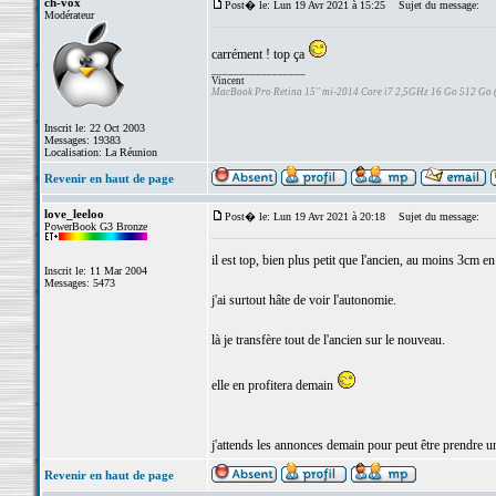
ch-vox
Post� le: Lun 19 Avr 2021 à 15:25
Sujet du message:
Modérateur
carrément ! top ça
_________________
Vincent
MacBook Pro Retina 15" mi-2014 Core i7 2,5GHz 16 Go 512 Go
Inscrit le: 22 Oct 2003
Messages: 19383
Localisation: La Réunion
Revenir en haut de page
love_leeloo
Post� le: Lun 19 Avr 2021 à 20:18
Sujet du message:
PowerBook G3 Bronze
il est top, bien plus petit que l'ancien, au moins 3cm en
Inscrit le: 11 Mar 2004
Messages: 5473
j'ai surtout hâte de voir l'autonomie.
là je transfère tout de l'ancien sur le nouveau.
elle en profitera demain
j'attends les annonces demain pour peut être prendre u
Revenir en haut de page