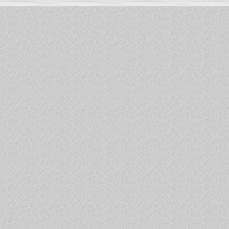
Informations :
PowerBook
-
MacBook Pro
-
i