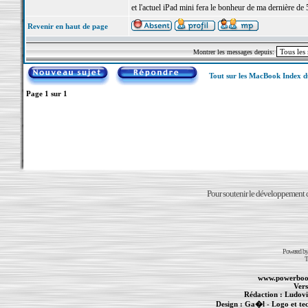
et l'actuel iPad mini fera le bonheur de ma dernière de 
Revenir en haut de page
Montrer les messages depuis:
Tout sur les MacBook Index 
Page
1
sur
1
Pour soutenir le développement du
Powered b
T
www.powerboo
Vers
Rédaction :
Ludovi
Design :
Ga�l
- Logo et te