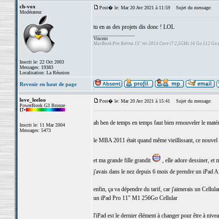
ch-vox
Post� le: Mar 20 Avr 2021 à 11:59
Sujet du message:
Modérateur
tu en as des projets dis donc ! LOL
_________________
Vincent
MacBook Pro Retina 15" mi-2014 Core i7 2,5GHz 16 Go 512 Go
Inscrit le: 22 Oct 2003
Messages: 19383
Localisation: La Réunion
Revenir en haut de page
love_leeloo
Post� le: Mar 20 Avr 2021 à 15:41
Sujet du message:
PowerBook G3 Bronze
ah ben de temps en temps faut bien renouveler le maté
Inscrit le: 11 Mar 2004
Messages: 5473
le MBA 2011 était quand même vieillissant, ce nouvel 
et ma grande fille grandit
, elle adore dessiner, et
j'avais dans le nez depuis 6 mois de prendre un iPad A
enfin, ça va dépendre du tarif, car j'aimerais un Cellula
un iPad Pro 11" M1 256Go Cellular
l'iPad est le dernier élément à changer pour être à nive