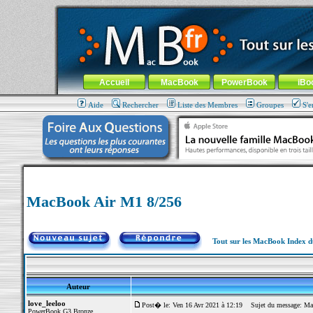
MacBook-fr.com : 100% Apple... 100% nomade !
Aller au contenu
-
Aller au menu général
-
Aller au menu de la
Menu général
Accueil
MacBook
PowerBook
iBo
Aide
Rechercher
Liste des Membres
Groupes
S'e
MacBook Air M1 8/256
Tout sur les MacBook Index 
Auteur
love_leeloo
Post� le: Ven 16 Avr 2021 à 12:19
Sujet du message: Ma
PowerBook G3 Bronze