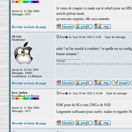
Je viens de craquer ce matin sur le refurb pour un
Inscrit le: 11 Mar 2004
arrivée prévue lundi.
Messages: 5473
ça sera une surprise, elle sera contente.
Revenir en haut de page
ch-vox
Post� le: Lun 19 Avr 2021 à 3:50
Sujet du message:
Modérateur
salut ! tu l'as touché à combien ? et quelle est sa config
bonne semaine !
_________________
Vincent
MacBook Pro Retina 15" mi-2014 Core i7 2,5GHz 16 Go 512 Go
Inscrit le: 22 Oct 2003
Messages: 19383
Localisation: La Réunion
Revenir en haut de page
love_leeloo
Post� le: Lun 19 Avr 2021 à 14:48
Sujet du message:
PowerBook G3 Bronze
950€ pour du 8Go ram 256Go de SSD
Inscrit le: 11 Mar 2004
Messages: 5473
Largement suffisante pour surfer, mailer et regarder N
Revenir en haut de page