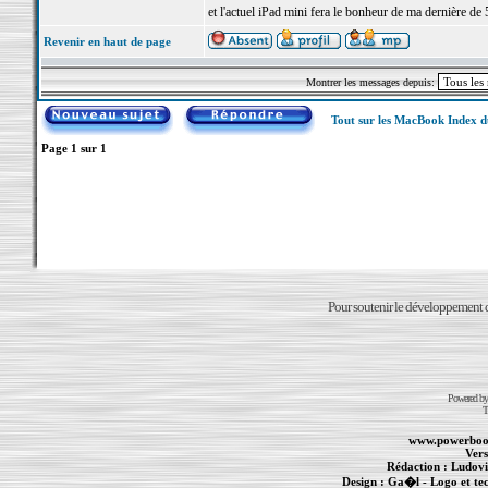
et l'actuel iPad mini fera le bonheur de ma dernière de 
Revenir en haut de page
Montrer les messages depuis:
Tout sur les MacBook Index 
Page
1
sur
1
Pour soutenir le développement du
Powered b
T
www.powerboo
Vers
Rédaction :
Ludovi
Design :
Ga�l
- Logo et te