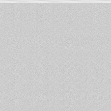
Informations :
PowerBook
-
MacBook Pro
-
i