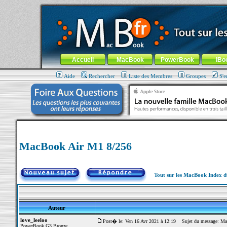
MacBook-fr.com : 100% Apple... 100% nomade !
Aller au contenu
-
Aller au menu général
-
Aller au menu de la
Menu général
Accueil
MacBook
PowerBook
iBo
Aide
Rechercher
Liste des Membres
Groupes
S'e
MacBook Air M1 8/256
Tout sur les MacBook Index 
Auteur
love_leeloo
Post� le: Ven 16 Avr 2021 à 12:19
Sujet du message: Ma
PowerBook G3 Bronze