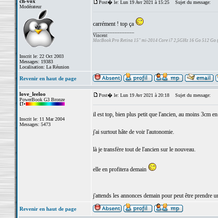
ch-vox
Post� le: Lun 19 Avr 2021 à 15:25
Sujet du message:
Modérateur
carrément ! top ça
_________________
Vincent
MacBook Pro Retina 15" mi-2014 Core i7 2,5GHz 16 Go 512 Go
Inscrit le: 22 Oct 2003
Messages: 19383
Localisation: La Réunion
Revenir en haut de page
love_leeloo
Post� le: Lun 19 Avr 2021 à 20:18
Sujet du message:
PowerBook G3 Bronze
il est top, bien plus petit que l'ancien, au moins 3cm en
Inscrit le: 11 Mar 2004
Messages: 5473
j'ai surtout hâte de voir l'autonomie.
là je transfère tout de l'ancien sur le nouveau.
elle en profitera demain
j'attends les annonces demain pour peut être prendre u
Revenir en haut de page