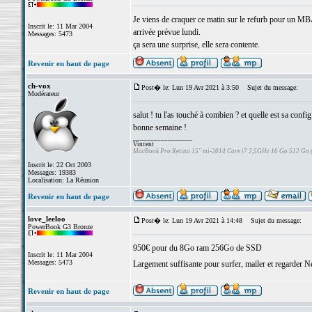
Je viens de craquer ce matin sur le refurb pour un
Inscrit le: 11 Mar 2004
arrivée prévue lundi.
Messages: 5473
ça sera une surprise, elle sera contente.
Revenir en haut de page
ch-vox
Post� le: Lun 19 Avr 2021 à 3:50
Sujet du message:
Modérateur
salut ! tu l'as touché à combien ? et quelle est sa config
bonne semaine !
_________________
Vincent
MacBook Pro Retina 15" mi-2014 Core i7 2,5GHz 16 Go 512 Go
Inscrit le: 22 Oct 2003
Messages: 19383
Localisation: La Réunion
Revenir en haut de page
love_leeloo
Post� le: Lun 19 Avr 2021 à 14:48
Sujet du message:
PowerBook G3 Bronze
950€ pour du 8Go ram 256Go de SSD
Inscrit le: 11 Mar 2004
Messages: 5473
Largement suffisante pour surfer, mailer et regarder N
Revenir en haut de page