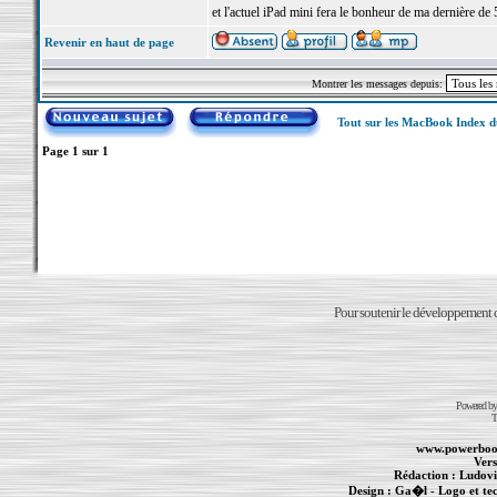
et l'actuel iPad mini fera le bonheur de ma dernière de 
Revenir en haut de page
Montrer les messages depuis:
Tout sur les MacBook Index 
Page
1
sur
1
Pour soutenir le développement du
Powered b
T
www.powerboo
Vers
Rédaction :
Ludovi
Design :
Ga�l
- Logo et te