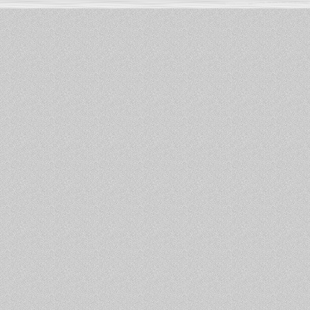
Informations :
PowerBook
-
MacBook Pro
-
i