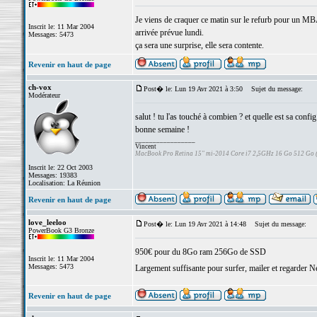
Je viens de craquer ce matin sur le refurb pour un
Inscrit le: 11 Mar 2004
arrivée prévue lundi.
Messages: 5473
ça sera une surprise, elle sera contente.
Revenir en haut de page
ch-vox
Post� le: Lun 19 Avr 2021 à 3:50
Sujet du message:
Modérateur
salut ! tu l'as touché à combien ? et quelle est sa config
bonne semaine !
_________________
Vincent
MacBook Pro Retina 15" mi-2014 Core i7 2,5GHz 16 Go 512 Go
Inscrit le: 22 Oct 2003
Messages: 19383
Localisation: La Réunion
Revenir en haut de page
love_leeloo
Post� le: Lun 19 Avr 2021 à 14:48
Sujet du message:
PowerBook G3 Bronze
950€ pour du 8Go ram 256Go de SSD
Inscrit le: 11 Mar 2004
Messages: 5473
Largement suffisante pour surfer, mailer et regarder N
Revenir en haut de page