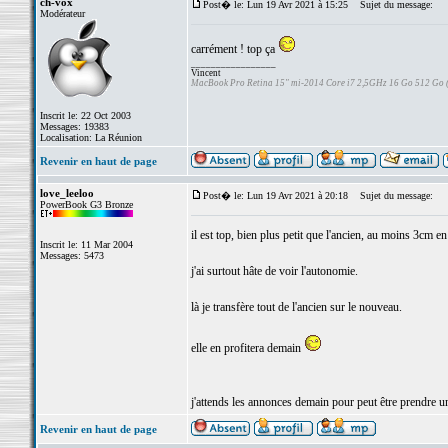
ch-vox
Post� le: Lun 19 Avr 2021 à 15:25
Sujet du message:
Modérateur
carrément ! top ça
_________________
Vincent
MacBook Pro Retina 15" mi-2014 Core i7 2,5GHz 16 Go 512 Go
Inscrit le: 22 Oct 2003
Messages: 19383
Localisation: La Réunion
Revenir en haut de page
love_leeloo
Post� le: Lun 19 Avr 2021 à 20:18
Sujet du message:
PowerBook G3 Bronze
il est top, bien plus petit que l'ancien, au moins 3cm en
Inscrit le: 11 Mar 2004
Messages: 5473
j'ai surtout hâte de voir l'autonomie.
là je transfère tout de l'ancien sur le nouveau.
elle en profitera demain
j'attends les annonces demain pour peut être prendre u
Revenir en haut de page