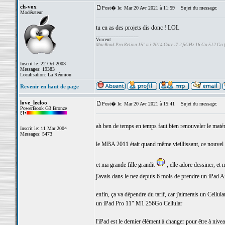
ch-vox
Post� le: Mar 20 Avr 2021 à 11:59
Sujet du message:
Modérateur
tu en as des projets dis donc ! LOL
_________________
Vincent
MacBook Pro Retina 15" mi-2014 Core i7 2,5GHz 16 Go 512 Go
Inscrit le: 22 Oct 2003
Messages: 19383
Localisation: La Réunion
Revenir en haut de page
love_leeloo
Post� le: Mar 20 Avr 2021 à 15:41
Sujet du message:
PowerBook G3 Bronze
ah ben de temps en temps faut bien renouveler le maté
Inscrit le: 11 Mar 2004
Messages: 5473
le MBA 2011 était quand même vieillissant, ce nouvel 
et ma grande fille grandit
, elle adore dessiner, et
j'avais dans le nez depuis 6 mois de prendre un iPad A
enfin, ça va dépendre du tarif, car j'aimerais un Cellula
un iPad Pro 11" M1 256Go Cellular
l'iPad est le dernier élément à changer pour être à nive