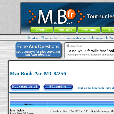
MacBook-fr.com : 100% Apple... 100% nomade !
Aller au contenu
-
Aller au menu général
-
Aller au menu de la
Menu général
Accueil
MacBook
PowerBook
iBo
Aide
Rechercher
Liste des Membres
Groupes
S'e
MacBook Air M1 8/256
Tout sur les MacBook Index 
Auteur
love_leeloo
Post� le: Ven 16 Avr 2021 à 12:19
Sujet du message: Ma
PowerBook G3 Bronze