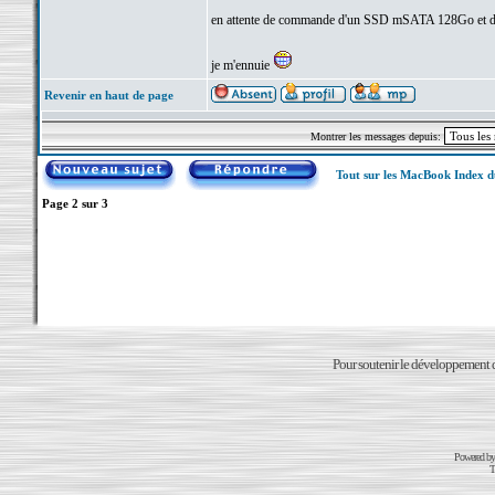
en attente de commande d'un SSD mSATA 128Go et 
je m'ennuie
Revenir en haut de page
Montrer les messages depuis:
Tout sur les MacBook Index 
Page
2
sur
3
Pour soutenir le développement du
Powered b
T