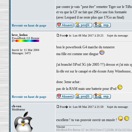
par contre je vais "peut être" remettre Tiger sur le Ti
et vu que la CF ne fait que 29Go une fois formatée
(avec Leopard il ne reste plus que 17Go au final)
Revenir en haut de page
love_leeloo
Post� le: Lun 08 Mai 2017 à 20:25
Sujet du message:
PowerBook G3 Bronze
bon le powerbook G4 marche du tonnerre
Inscrit le: 11 Mar 2004
Messages: 5473
ma fille est comme une dingue
j'ai branché l'iPod 5G (de 2005 !!!) dessus et j'ai mis
là elle est sur le canapé et elle écoute Amy Winehouse
donc 3eme achat :
pas de la RAM mais une batterie pour iPod
Revenir en haut de page
ch-vox
Post� le: Lun 08 Mai 2017 à 21:59
Sujet du message:
Modérateur
excellent ! tu vas pouvoir ouvrir un musée !
_________________
Vincent
MacBook Pro Retina 15" mi-2014 Core i7 2,5GHz 16 Go 512 Go