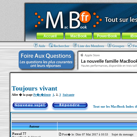
MacBook-fr.com : 100% Apple... 100% nomade !
Aller au contenu
-
Aller au menu général
-
Aller au menu de la
Menu général
Accueil
MacBook
PowerBook
iBo
Aide
Rechercher
Liste des Membres
Groupes
S'e
Toujours vivant
Aller � la page
Pr�c�dente
1
,
2
,
3
Suivante
Tout sur les MacBook Index 
Auteur
Pascal 77
Post� le: Dim 07 Mai 2017 à 10:53
Sujet du message: