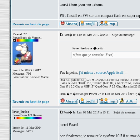
merci à tous pour vos retours
PS : l'install en FW sur une compact flash est super ra
Revenir en haut de page
Pascal 77
Post� le: Lun 08 Mai 2017 à 9:37
Sujet du message:
PowerBook de Vermeil
love_leeloo a �crit:
a(faut que je consulte iFixit)
Inscrit le: 06 Oct 2012
Pas la peine,
j'ai mieux : source Apple itself
:
Messages: 736
Localisation: Seine et Marne
_________________
Duo 230 (68030/33,), 520 et 520c (68LC040/25), 190 (68LC040/66/
iBook G3/500 "Dual USB, "Pismo" (G3/500, ), G4"Ti"/550, iBook
Core i7 à 2,2 Ghz et MBP 15" Quad Core i7 2,5 Ghz, Mac mini 201
Derni�re �dition par Pascal 77 le Lun 08 Mai 2017 à 9:41; 
Revenir en haut de page
love_leeloo
Post� le: Lun 08 Mai 2017 à 13:11
Sujet du message:
PowerBook G3 Bronze
merci Pascal
Inscrit le: 11 Mar 2004
Messages: 5473
bon finalement, je restaure le système 10.5.8 au max de