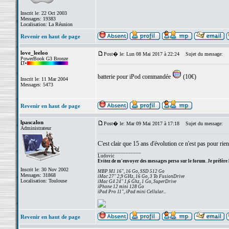
Inscrit le: 22 Oct 2003
Messages: 19383
Localisation: La Réunion
Revenir en haut de page
love_leeloo
Post� le: Lun 08 Mai 2017 à 22:24
Sujet du message:
PowerBook G3 Bronze
batterie pour iPod commandée
(10€)
Inscrit le: 11 Mar 2004
Messages: 5473
Revenir en haut de page
lpascalon
Post� le: Mar 09 Mai 2017 à 17:18
Sujet du message:
Administrateur
C'est clair que 15 ans d'évolution ce n'est pas pour ri
_________________
Ludovic
Evitez de m'envoyer des messages perso sur le forum. Je préfère 
Inscrit le: 30 Nov 2002
MBP M1 16", 16 Go, SSD 512 Go
Messages: 31868
iMac 27" 2,9 GHz, 16 Go, 3 To FusionDrive
Localisation: Toulouse
iMac G4 24" 1,6 Ghz, 1 Go, SuperDrive
iPhone 12 mini 128 Go
iPad Pro 11", iPad mini Cellular...
Revenir en haut de page