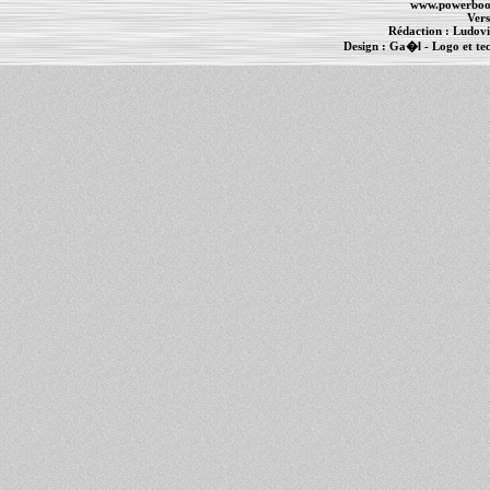
www.powerboo
Vers
Rédaction :
Ludovi
Design :
Ga�l
- Logo et te
Informations :
PowerBook
-
MacBook Pro
-
i