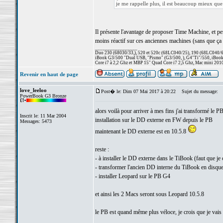
je me rappelle plus, il est beaucoup mieux que
Il présente l'avantage de proposer Time Machine, et per
moins réactif sur ces anciennes machines (sans que ça s
_________________
Duo 230 (68030/33,), 520 et 520c (68LC040/25), 190 (68LC040/66/
iBook G3/500 "Dual USB, "Pismo" (G3/500, ), G4"Ti"/550, iBook
Core i7 à 2,2 Ghz et MBP 15" Quad Core i7 2,5 Ghz, Mac mini 201
Revenir en haut de page
love_leeloo
Post� le: Dim 07 Mai 2017 à 20:22
Sujet du message:
PowerBook G3 Bronze
alors voilà pour arriver à mes fins j'ai transformé le P
Inscrit le: 11 Mar 2004
installation sur le DD externe en FW depuis le PB
Messages: 5473
maintenant le DD externe est en 10.5.8
reste :
- à installer le DD externe dans le TiBook (faut que je 
- transformer l'ancien DD interne du TiBook en disque
- installer Leopard sur le PB G4
et ainsi les 2 Macs seront sous Leopard 10.5.8
le PB est quand même plus véloce, je crois que je vais