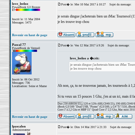
love_leeloo
Post� le: Mer 10 Mai 2017 à 10:27
Sujet du message:
PowerBook G3 Bronze
je serais dingue j'acheterais bien un iMac Tourneso
Inscrit le: 11 Mar 2004
je les trouve trop chou
Messages: 5473
Revenir en haut de page
Pascal 77
Post� le: Ven 12 Mai 2017 à 9:26
Sujet du message:
PowerBook de Vermeil
love_leeloo a �crit:
je serais dingue j'acheterais bien un iMac T
je les trouve trop chou
Inscrit le: 06 Oct 2012
Messages: 736
Ah non, ça, tu ne trouveras jamais, les tournesols à 1
Localisation: Seine et Marne
Si tu veux un 15 pouces 1 Ghz, j'en ai un ici, mais il fa
_________________
Duo 230 (68030/33,), 520 et 520c (68LC040/25), 190 (68LC040/66/
iBook G3/500 "Dual USB, "Pismo" (G3/500, ), G4"Ti"/550, iBook
Core i7 à 2,2 Ghz et MBP 15" Quad Core i7 2,5 Ghz, Mac mini 201
Revenir en haut de page
lpascalon
Post� le: Dim 14 Mai 2017 à 21:33
Sujet du message:
Administrateur