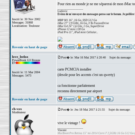
Pour rien au monde je ne me séparerai de mon iMac to
_________________
Ludovic
Evitez de m'envoyer des messages perso sur le forum. Je préfère 
Inscrit le: 30 Nov 2002
MBP M1 16", 16 Go, SSD 512 Go
Messages: 31868
iMac 27" 2,9 GHz, 16 Go, 3 To FusionDrive
Localisation: Toulouse
iMac G4 24" 1,6 Ghz, 1 Go, SuperDrive
iPhone 12 mini 128 Go
iPad Pro 11", iPad mini Cellular...
Revenir en haut de page
love_leeloo
Post� le: Mar 16 Mai 2017 à 20:40
Sujet du message:
PowerBook G3 Bronze
carte PCMCIA installee
Inscrit le: 11 Mar 2004
(desole pour les accents c'est un qwerty)
Messages: 5473
ca fonctionne parfaitement
reconnu directement par airport
Revenir en haut de page
ch-vox
Post� le: Jeu 18 Mai 2017 à 21:55
Sujet du message:
Modérateur
vive le vintage !
_________________
Vincent
MacBook Pro Retina 15" mi-2014 Core i7 2,5GHz 16 Go 512 Go