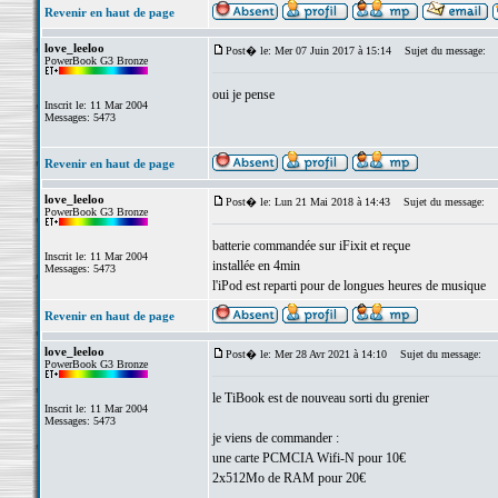
Revenir en haut de page
love_leeloo
Post� le: Mer 07 Juin 2017 à 15:14
Sujet du message:
PowerBook G3 Bronze
oui je pense
Inscrit le: 11 Mar 2004
Messages: 5473
Revenir en haut de page
love_leeloo
Post� le: Lun 21 Mai 2018 à 14:43
Sujet du message:
PowerBook G3 Bronze
batterie commandée sur iFixit et reçue
Inscrit le: 11 Mar 2004
installée en 4min
Messages: 5473
l'iPod est reparti pour de longues heures de musique
Revenir en haut de page
love_leeloo
Post� le: Mer 28 Avr 2021 à 14:10
Sujet du message:
PowerBook G3 Bronze
le TiBook est de nouveau sorti du grenier
Inscrit le: 11 Mar 2004
Messages: 5473
je viens de commander :
une carte PCMCIA Wifi-N pour 10€
2x512Mo de RAM pour 20€