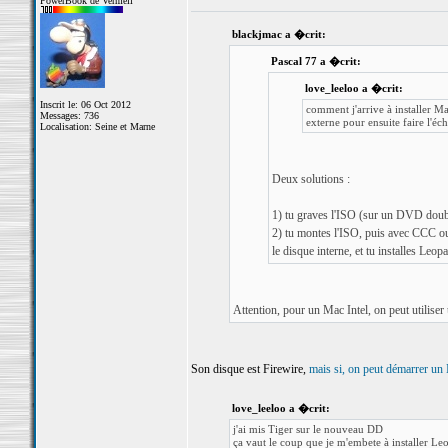
PowerBook de Vermeil
blackjmac a �crit:
Pascal 77 a �crit:
love_leeloo a �crit:
Inscrit le: 06 Oct 2012
comment j'arrive à installer M
Messages: 736
externe pour ensuite faire l'é
Localisation: Seine et Marne
Deux solutions :
1) tu graves l'ISO (sur un DVD doubl
2) tu montes l'ISO, puis avec CCC ou 
le disque interne, et tu installes Leop
Attention, pour un Mac Intel, on peut utilis
Son disque est Firewire,
mais si, on peut démarrer 
love_leeloo a �crit:
j'ai mis Tiger sur le nouveau DD
ça vaut le coup que je m'embete à installer Le