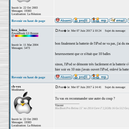
Inscrit le: 22 Oct 2003
Messages: 19383
Localisation: La Réunion
Revenir en haut de page
love_leeloo
Post� le: Mer 07 Juin 2017 à 10:24
Sujet du message:
PowerBook G3 Bronze
bon finalement la batterie de l'iPod ne va pas, j'ai d
Inscrit le: 11 Mar 2004
Messages: 5473
heureusement que ce n'était que 10 balles
sinon, l'iPod se démonte très facilement et la batterie 
hier soir en 10 min j'avais ouvert l'iPod, enlevé la batte
Revenir en haut de page
ch-vox
Post� le: Mer 07 Juin 2017 à 14:41
Sujet du message:
Modérateur
Tu vas en recommander une autre du coup ?
_________________
Vincent
MacBook Pro Retina 15" mi-2014 Core i7 2,5GHz 16 Go 512 Go
Inscrit le: 22 Oct 2003
Messages: 19383
Localisation: La Réunion