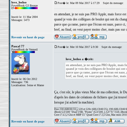
love_leeloo
Post� le: Mar 09 Mai 2017 à 17:29
Sujet du message:
PowerBook G3 Bronze
en attendant, je ne suis pas PRO Apple, mais force es
Inscrit le: 11 Mar 2004
quand je vois des collègues de boulot qui ont du chan
Messages: 5473
parce que ça rame, parce que l'écran est naze, parce ci, 
bref, au final, on veut payer moins cher, mais pas sur q
Revenir en haut de page
Pascal 77
Post� le: Mer 10 Mai 2017 à 9:30
Sujet du message:
PowerBook de Vermeil
love_leeloo a �crit:
en attendant, je ne suis pas PRO Apple, mais f
quand je vois des collègues de boulot qui ont
parce que ça rame, parce que l'écran est naze, p
bref, au final, on veut payer moins cher, mais 
Inscrit le: 06 Oct 2012
Messages: 736
Localisation: Seine et Marne
Ça, c'est sûr, le plus vieux Mac de ma collection, le Du
d'après les dates de créations de fichiers que j'ai trou
lorsque j'ai acheté la machine).
_________________
Duo 230 (68030/33,), 520 et 520c (68LC040/25), 190 (68LC040/66/
iBook G3/500 "Dual USB, "Pismo" (G3/500, ), G4"Ti"/550, iBook
Core i7 à 2,2 Ghz et MBP 15" Quad Core i7 2,5 Ghz, Mac mini 201
Revenir en haut de page