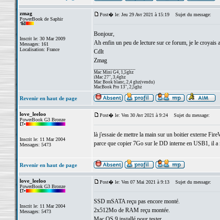
zmag
Post� le: Jeu 29 Avr 2021 à 15:19
Sujet du message:
PowerBook de Saphir
Bonjour,
Inscrit le: 30 Mar 2009
Ah enfin un peu de lecture sur ce forum, je le croyais
Messages: 161
Localisation: France
Cdlt
Zmag
_________________
Mac Mini G4, 1,5ghz
iMac 27", 3,4ghz
Mac Book blanc, 2,4 ghz(vendu)
MacBook Pro 13", 2,5ghz
Revenir en haut de page
love_leeloo
Post� le: Ven 30 Avr 2021 à 9:24
Sujet du message:
PowerBook G3 Bronze
là j'essaie de mettre la main sur un boitier externe Fire
Inscrit le: 11 Mar 2004
parce que copier 7Go sur le DD interne en USB1, il a 
Messages: 5473
Revenir en haut de page
love_leeloo
Post� le: Ven 07 Mai 2021 à 9:13
Sujet du message:
PowerBook G3 Bronze
SSD mSATA reçu pas encore monté.
Inscrit le: 11 Mar 2004
2x512Mo de RAM reçu montée.
Messages: 5473
Mac OS 9 installé pour tester.