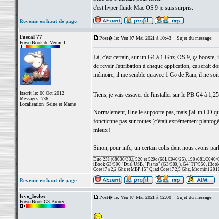
c'est hyper fluide Mac OS 9 je suis surpris.
Revenir en haut de page
Pascal 77
Post� le: Ven 07 Mai 2021 à 10:43
Sujet du message:
PowerBook de Vermeil
Là, c'est certain, sur un G4 à 1 Ghz, OS 9, ça booste, i
de revoir l'attribution à chaque application, ça serait 
mémoire, il me semble qu'avec 1 Go de Ram, il ne soit pl
Inscrit le: 06 Oct 2012
Tiens, je vais essayer de l'installer sur le PB G4 à 1,
Messages: 736
Localisation: Seine et Marne
Normalement, il ne le supporte pas, mais j'ai un CD qui
fonctionne pas sur toutes (c'était extrêmement plan
mieux !
Sinon, pour info, un certain colis dont nous avons parlé 
_________________
Duo 230 (68030/33,), 520 et 520c (68LC040/25), 190 (68LC040/66/
iBook G3/500 "Dual USB, "Pismo" (G3/500, ), G4"Ti"/550, iBook
Core i7 à 2,2 Ghz et MBP 15" Quad Core i7 2,5 Ghz, Mac mini 201
Revenir en haut de page
love_leeloo
Post� le: Ven 07 Mai 2021 à 12:00
Sujet du message:
PowerBook G3 Bronze