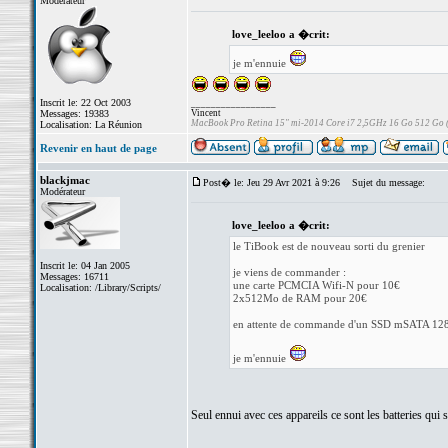
Modérateur
love_leeloo a �crit:
je m'ennuie
Inscrit le: 22 Oct 2003
_________________
Messages: 19383
Vincent
MacBook Pro Retina 15" mi-2014 Core i7 2,5GHz 16 Go 512 Go
Localisation: La Réunion
Revenir en haut de page
blackjmac
Post� le: Jeu 29 Avr 2021 à 9:26
Sujet du message:
Modérateur
love_leeloo a �crit:
le TiBook est de nouveau sorti du grenier
Inscrit le: 04 Jan 2005
je viens de commander :
Messages: 16711
une carte PCMCIA Wifi-N pour 10€
Localisation: /Library/Scripts/
2x512Mo de RAM pour 20€
en attente de commande d'un SSD mSATA 12
je m'ennuie
Seul ennui avec ces appareils ce sont les batteries qui