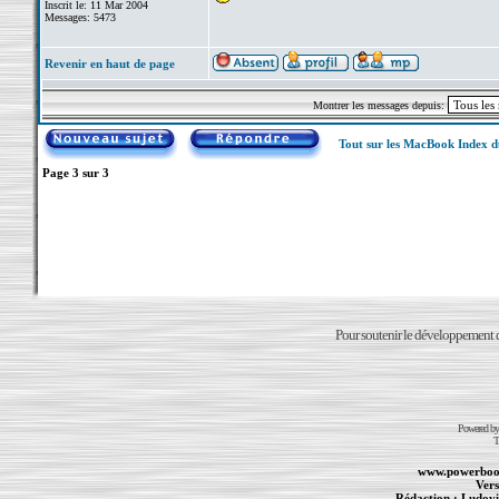
Inscrit le: 11 Mar 2004
Messages: 5473
Revenir en haut de page
Montrer les messages depuis:
Tout sur les MacBook Index 
Page
3
sur
3
Pour soutenir le développement du
Powered b
T
www.powerboo
Vers
Rédaction :
Ludovi