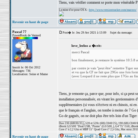
Tiens, vais vérifier comment se porte mon vénérable
_________________
La mine d'or pour OS X -
http://www.versiontracker.com/macosx/
Revenir en haut de page
Pascal 77
Post� le: Jeu 29 Avr 2021 à 13:09
Sujet du message:
PowerBook de Vermeil
love_leeloo a �crit:
merci Pascal
bon finalement, je restaure le système 10.5.8 a
Inscrit le: 06 Oct 2012
par contre je vais "peut être" remettre Tiger 
Messages: 736
et vu que la CF ne fait que 29Go une fois for
Localisation: Seine et Marne
(avec Leopard il ne reste plus que 17Go au fin
Tiens, je remonte ça, parce que, pour info, si ça peut s
installation personnalisée, en virant les gestionnaires 
supplémentaires (si vous n'écrivez ni en chinois, ni en a
que le français et l'anglais, on tombe à moins de 7 Go 
Go de gagnés, on ne doit plus être très loin d'un Tiger 
_________________
Duo 230 (68030/33,), 520 et 520c (68LC040/25), 190 (68LC040/66/
iBook G3/500 "Dual USB, "Pismo" (G3/500, ), G4"Ti"/550, iBook
Core i7 à 2,2 Ghz et MBP 15" Quad Core i7 2,5 Ghz, Mac mini 201
Revenir en haut de page