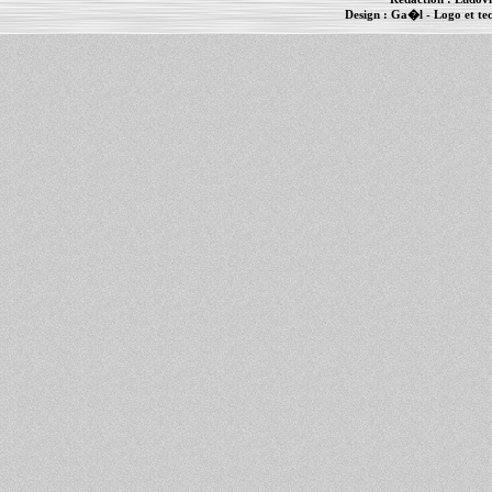
Design :
Ga�l
- Logo et te
Informations :
PowerBook
-
MacBook Pro
-
i