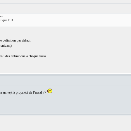
ien
tôt que HD
de definition par defaut
 suivant)
enu des definitions à chaque visio
ra arrivé) la propriété de Pascal 77