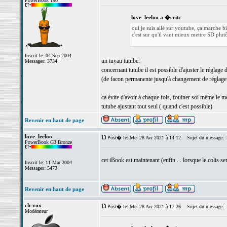
PowerBook 190
love_leeloo a �crit:
oui je suis allé sur youtube, ça marche b
c'est sur qu'il vaut mieux mettre SD plu
Inscrit le: 04 Sep 2004
un tuyau tutube:
Messages: 3734
concernant tutube il est possible d'ajuster le réglage 
(de facon permanente jusqu'à changement de réglage
ca évite d'avoir à chaque fois, fouiner soi même le m
tutube ajustant tout seul ( quand c'est possible)
Revenir en haut de page
love_leeloo
Post� le: Mer 28 Avr 2021 à 14:12
Sujet du message:
PowerBook G3 Bronze
cet iBook est maintenant (enfin ... lorsque le colis se
Inscrit le: 11 Mar 2004
Messages: 5473
Revenir en haut de page
ch-vox
Post� le: Mer 28 Avr 2021 à 17:26
Sujet du message:
Modérateur