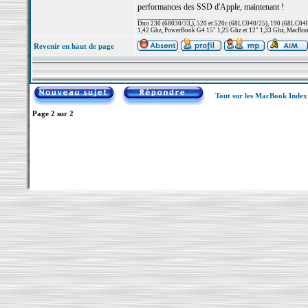
performances des SSD d'Apple, maintenant !
_________________
Duo 230 (68030/33,), 520 et 520c (68LC040/25), 190 (68LC040/
1,42 Ghz, PowerBook G4 15" 1,25 Ghz et 12" 1,33 Ghz, MacBook
Revenir en haut de page
Tout sur les MacBook Inde
Page
2
sur
2