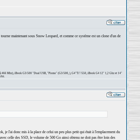
 il tourne maintenant sous Snow Leopard, et comme ce système est un clone d'un de
 à 466 Mhz), iBook G3/500 "Dual USB, "Pismo" (G3/500, ), G4"Ti"/550, iBook G4 12" 1,2 Ghz et 14"
Ghz.
je l'ai donc mis à la place de celui un peu plus petit qui était à l'emplacement du
vec celle des SSD, le volume de 500 Go ainsi obtenu ne doit pas être loin des