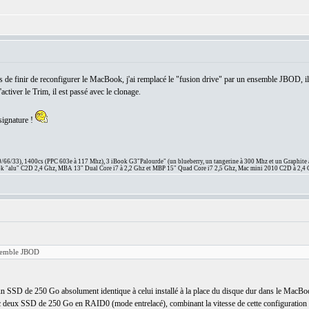
ens de finir de reconfigurer le MacBook, j'ai remplacé le "fusion drive" par un ensemble JBOD,
tiver le Trim, il est passé avec le clonage.
signature !
66/33), 1400cs (PPC 603e à 117 Mhz), 3 iBook G3"Palourde" (un blueberry, un tangerine à 300 Mhz et un Graphite
 "alu" C2D 2,4 Ghz, MBA 13" Dual Core i7 à 2,2 Ghz et MBP 15" Quad Core i7 2,5 Ghz, Mac mini 2010 C2D à 2,4 
nsemble JBOD
n SSD de 250 Go absolument identique à celui installé à la place du disque dur dans le MacBook, 
ec deux SSD de 250 Go en RAID0 (mode entrelacé), combinant la vitesse de cette configuration a