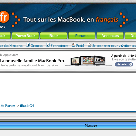
ade !
général
-
Aller au menu de la rubrique
ook
PowerBook
iBook
Forums
Annonces
Do
ste des Membres
Groupes
S'enregistrer
Profil
Se connecter pour v�rifier se
x du Forum
->
iBook G4
Message