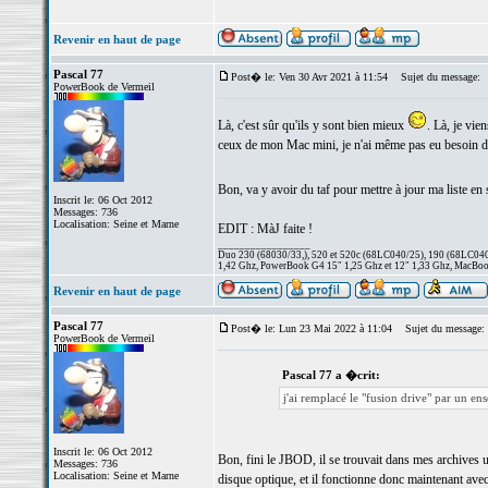
Revenir en haut de page
Pascal 77
Post� le: Ven 30 Avr 2021 à 11:54
Sujet du message:
PowerBook de Vermeil
Là, c'est sûr qu'ils y sont bien mieux
. Là, je vi
ceux de mon Mac mini, je n'ai même pas eu besoin d'ac
Bon, va y avoir du taf pour mettre à jour ma liste en 
Inscrit le: 06 Oct 2012
Messages: 736
Localisation: Seine et Marne
EDIT : MàJ faite !
_________________
Duo 230 (68030/33,), 520 et 520c (68LC040/25), 190 (68LC040/
1,42 Ghz, PowerBook G4 15" 1,25 Ghz et 12" 1,33 Ghz, MacBook
Revenir en haut de page
Pascal 77
Post� le: Lun 23 Mai 2022 à 11:04
Sujet du message:
PowerBook de Vermeil
Pascal 77 a �crit:
j'ai remplacé le "fusion drive" par un e
Inscrit le: 06 Oct 2012
Bon, fini le JBOD, il se trouvait dans mes archives u
Messages: 736
Localisation: Seine et Marne
disque optique, et il fonctionne donc maintenant av