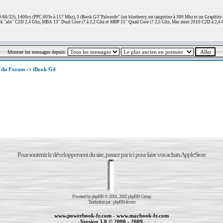
66/33), 1400cs (PPC 603e à 117 Mhz), 3 iBook G3"Palourde" (un blueberry, un tangerine à 300 Mhz et un Graphite
 "alu" C2D 2,4 Ghz, MBA 13" Dual Core i7 à 2,2 Ghz et MBP 15" Quad Core i7 2,5 Ghz, Mac mini 2010 C2D à 2,4 
Montrer les messages depuis:
x du Forum
->
iBook G4
Pour soutenir le développement du site, passez par ici pour faire vos achats AppleStore
Powered by
phpBB
© 2001, 2002 phpBB Group
Traduction par :
phpBB-fr.com
www.powerbook-fr.com
-
www.macbook-fr.com
Version 3.0 © 2000 - 2009