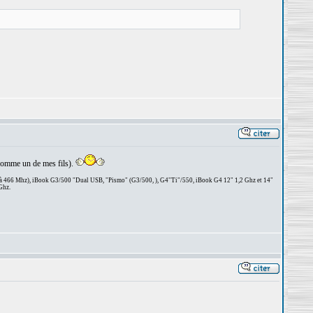
, comme un de mes fils).
 à 466 Mhz), iBook G3/500 "Dual USB, "Pismo" (G3/500, ), G4"Ti"/550, iBook G4 12" 1,2 Ghz et 14"
Ghz.