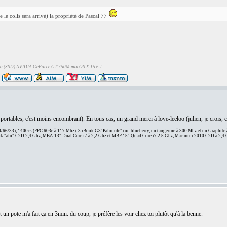
e le colis sera arrivé) la propriété de Pascal 77
Go (SSD) NVIDIA GeForce GT 750M macOS X 15.6.1
es portables, c'est moins encombrant). En tous cas, un grand merci à love-leeloo (julien, je crois
66/33), 1400cs (PPC 603e à 117 Mhz), 3 iBook G3"Palourde" (un blueberry, un tangerine à 300 Mhz et un Graphite
 "alu" C2D 2,4 Ghz, MBA 13" Dual Core i7 à 2,2 Ghz et MBP 15" Quad Core i7 2,5 Ghz, Mac mini 2010 C2D à 2,4 
 un pote m'a fait ça en 3min. du coup, je préfère les voir chez toi plutôt qu'à la benne.