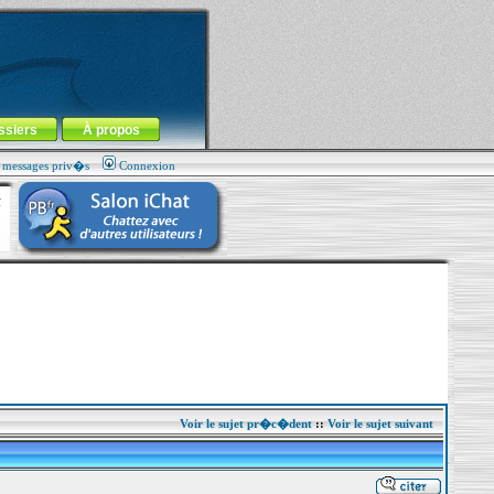
ssiers
À propos
s messages priv�s
Connexion
Voir le sujet pr�c�dent
::
Voir le sujet suivant