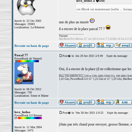
love_leeloo a �crit:
cet iBook est maintenant (enfin ... lorsqu
Inscrit le: 22 Oct 2003
une de plus au musée
Messages: 19383
Localisation: La Réunion
il a encore de la place pascal 77 ?
_________________
Vincent
MacBook Pro Retina 15" mi-2014 Core i7 2,5GHz 16 Go 512 
Revenir en haut de page
Pascal 77
Post� le: Jeu 29 Avr 2021 à 9:49
Sujet du message:
PowerBook de Vermeil
Oui, il a encore de la place (il ne collectionne que l
_________________
Duo 230 (68030/33,), 520 et 520c (68LC040/25), 190 (68LC040/
1,42 Ghz, PowerBook G4 15" 1,25 Ghz et 12" 1,33 Ghz, MacBook
Inscrit le: 06 Oct 2012
Messages: 736
Localisation: Seine et Marne
Revenir en haut de page
love_leeloo
Post� le: Ven 30 Avr 2021 à 9:25
Sujet du message:
PowerBook G3 Bronze
j'étais pas très chaud pour envoyer, grosse flemme, et
Inscrit le: 11 Mar 2004
Messages: 5473