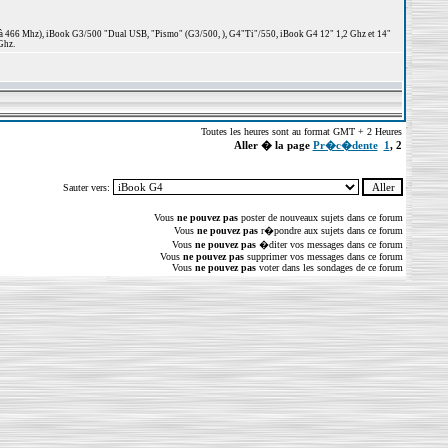
 à 466 Mhz), iBook G3/500 "Dual USB, "Pismo" (G3/500, ), G4"Ti"/550, iBook G4 12" 1,2 Ghz et 14"
Ghz.
Toutes les heures sont au format GMT + 2 Heures
Aller � la page
Pr�c�dente
1
,
2
Sauter vers:
Vous
ne pouvez pas
poster de nouveaux sujets dans ce forum
Vous
ne pouvez pas
r�pondre aux sujets dans ce forum
Vous
ne pouvez pas
�diter vos messages dans ce forum
Vous
ne pouvez pas
supprimer vos messages dans ce forum
Vous
ne pouvez pas
voter dans les sondages de ce forum