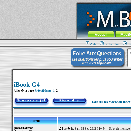
MacBook-fr.com : 100% Apple... 100% nom
Aller au contenu
-
Aller au menu 
Menu général
Accueil
MacB
Aide
Rechercher
Li
iBook G4
Aller � la page
Pr�c�dente
1
,
2
Tout sur les MacBook Inde
Auteur
pascalformac
Post� le: Sam 08 Sep 2012 à 10:54
Sujet du message: