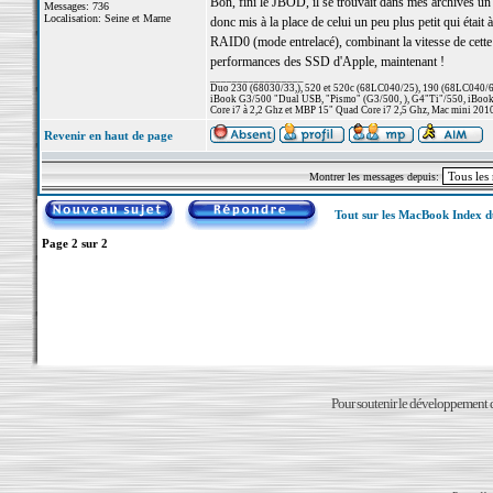
Bon, fini le JBOD, il se trouvait dans mes archives un
Messages: 736
Localisation: Seine et Marne
donc mis à la place de celui un peu plus petit qui éta
RAID0 (mode entrelacé), combinant la vitesse de cette 
performances des SSD d'Apple, maintenant !
_________________
Duo 230 (68030/33,), 520 et 520c (68LC040/25), 190 (68LC040/66/
iBook G3/500 "Dual USB, "Pismo" (G3/500, ), G4"Ti"/550, iBook
Core i7 à 2,2 Ghz et MBP 15" Quad Core i7 2,5 Ghz, Mac mini 201
Revenir en haut de page
Montrer les messages depuis:
Tout sur les MacBook Index 
Page
2
sur
2
Pour soutenir le développement du