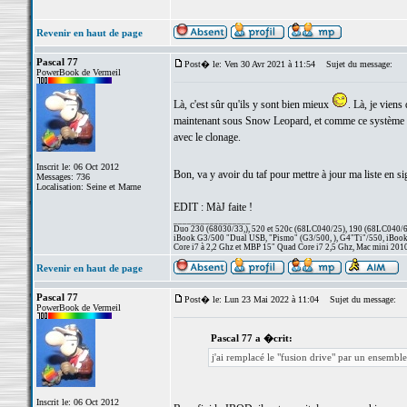
Revenir en haut de page
Pascal 77
Post� le: Ven 30 Avr 2021 à 11:54
Sujet du message:
PowerBook de Vermeil
Là, c'est sûr qu'ils y sont bien mieux
. Là, je viens
maintenant sous Snow Leopard, et comme ce système est
avec le clonage.
Inscrit le: 06 Oct 2012
Bon, va y avoir du taf pour mettre à jour ma liste en s
Messages: 736
Localisation: Seine et Marne
EDIT : MàJ faite !
_________________
Duo 230 (68030/33,), 520 et 520c (68LC040/25), 190 (68LC040/66/
iBook G3/500 "Dual USB, "Pismo" (G3/500, ), G4"Ti"/550, iBook
Core i7 à 2,2 Ghz et MBP 15" Quad Core i7 2,5 Ghz, Mac mini 201
Revenir en haut de page
Pascal 77
Post� le: Lun 23 Mai 2022 à 11:04
Sujet du message:
PowerBook de Vermeil
Pascal 77 a �crit:
j'ai remplacé le "fusion drive" par un ensemb
Inscrit le: 06 Oct 2012