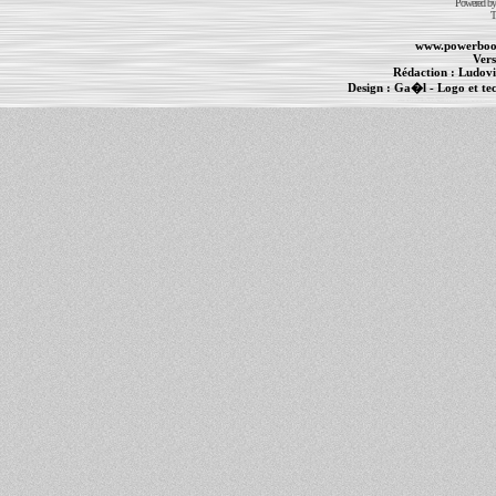
Powered b
T
www.powerboo
Vers
Rédaction :
Ludovi
Design :
Ga�l
- Logo et te
Informations :
PowerBook
-
MacBook Pro
-
i