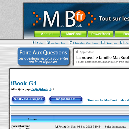
MacBook-fr.com : 100% Apple... 100% nomade !
Aller au contenu
-
Aller au menu général
-
Aller au menu de la
Menu général
Accueil
MacBook
PowerBook
iBo
Aide
Rechercher
Liste des Membres
Groupes
S'e
iBook G4
Aller � la page
Pr�c�dente
1
,
2
Tout sur les MacBook Index 
Auteur
pascalformac
Post� le: Sam 08 Sep 2012 à 10:54
Sujet du message: