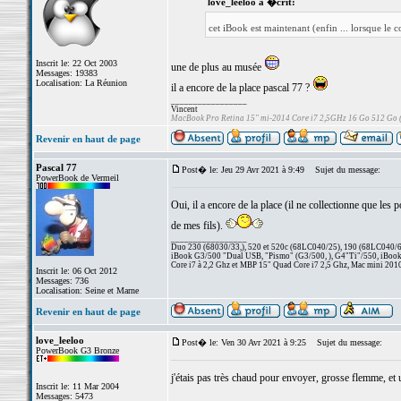
love_leeloo a �crit:
cet iBook est maintenant (enfin ... lorsque le c
Inscrit le: 22 Oct 2003
une de plus au musée
Messages: 19383
Localisation: La Réunion
il a encore de la place pascal 77 ?
_________________
Vincent
MacBook Pro Retina 15" mi-2014 Core i7 2,5GHz 16 Go 512 Go
Revenir en haut de page
Pascal 77
Post� le: Jeu 29 Avr 2021 à 9:49
Sujet du message:
PowerBook de Vermeil
Oui, il a encore de la place (il ne collectionne que les
de mes fils).
_________________
Duo 230 (68030/33,), 520 et 520c (68LC040/25), 190 (68LC040/66/
iBook G3/500 "Dual USB, "Pismo" (G3/500, ), G4"Ti"/550, iBook
Core i7 à 2,2 Ghz et MBP 15" Quad Core i7 2,5 Ghz, Mac mini 201
Inscrit le: 06 Oct 2012
Messages: 736
Localisation: Seine et Marne
Revenir en haut de page
love_leeloo
Post� le: Ven 30 Avr 2021 à 9:25
Sujet du message:
PowerBook G3 Bronze
j'étais pas très chaud pour envoyer, grosse flemme, et u
Inscrit le: 11 Mar 2004
Messages: 5473