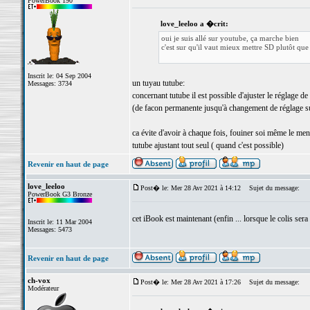
PowerBook 190
love_leeloo a �crit:
oui je suis allé sur youtube, ça marche bien
c'est sur qu'il vaut mieux mettre SD plutôt qu
Inscrit le: 04 Sep 2004
un tuyau tutube:
Messages: 3734
concernant tutube il est possible d'ajuster le réglage de
(de facon permanente jusqu'à changement de réglage s
ca évite d'avoir à chaque fois, fouiner soi même le men
tutube ajustant tout seul ( quand c'est possible)
Revenir en haut de page
love_leeloo
Post� le: Mer 28 Avr 2021 à 14:12
Sujet du message:
PowerBook G3 Bronze
cet iBook est maintenant (enfin ... lorsque le colis sera
Inscrit le: 11 Mar 2004
Messages: 5473
Revenir en haut de page
ch-vox
Post� le: Mer 28 Avr 2021 à 17:26
Sujet du message:
Modérateur