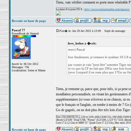
Tiens, vais vérifier comment se porte mon vénérable
_________________
La mine d'or pour OS X -
http://www.versiontracker.com/macosx/
Revenir en haut de page
Pascal 77
Post� le: Jeu 29 Avr 2021 à 13:09
Sujet du message:
PowerBook de Vermeil
love_leeloo a �crit:
merci Pascal
bon finalement, je restaure le système 10.5.8 a
Inscrit le: 06 Oct 2012
par contre je vais "peut être" remettre Tiger 
Messages: 736
et vu que la CF ne fait que 29Go une fois for
Localisation: Seine et Marne
(avec Leopard il ne reste plus que 17Go au fin
Tiens, je remonte ça, parce que, pour info, si ça peut s
installation personnalisée, en virant les gestionnaires 
supplémentaires (si vous n'écrivez ni en chinois, ni en a
que le français et l'anglais, on tombe à moins de 7 Go 
Go de gagnés, on ne doit plus être très loin d'un Tiger 
_________________
Duo 230 (68030/33,), 520 et 520c (68LC040/25), 190 (68LC040/66/
iBook G3/500 "Dual USB, "Pismo" (G3/500, ), G4"Ti"/550, iBook
Core i7 à 2,2 Ghz et MBP 15" Quad Core i7 2,5 Ghz, Mac mini 201
Revenir en haut de page