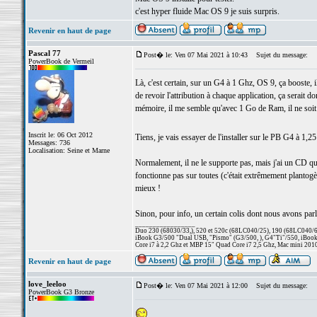
c'est hyper fluide Mac OS 9 je suis surpris.
Revenir en haut de page
Pascal 77
Post� le: Ven 07 Mai 2021 à 10:43
Sujet du message:
PowerBook de Vermeil
Là, c'est certain, sur un G4 à 1 Ghz, OS 9, ça booste, i
de revoir l'attribution à chaque application, ça serait 
mémoire, il me semble qu'avec 1 Go de Ram, il ne soit pl
Inscrit le: 06 Oct 2012
Tiens, je vais essayer de l'installer sur le PB G4 à 1,
Messages: 736
Localisation: Seine et Marne
Normalement, il ne le supporte pas, mais j'ai un CD qui
fonctionne pas sur toutes (c'était extrêmement plan
mieux !
Sinon, pour info, un certain colis dont nous avons parlé 
_________________
Duo 230 (68030/33,), 520 et 520c (68LC040/25), 190 (68LC040/66/
iBook G3/500 "Dual USB, "Pismo" (G3/500, ), G4"Ti"/550, iBook
Core i7 à 2,2 Ghz et MBP 15" Quad Core i7 2,5 Ghz, Mac mini 201
Revenir en haut de page
love_leeloo
Post� le: Ven 07 Mai 2021 à 12:00
Sujet du message:
PowerBook G3 Bronze