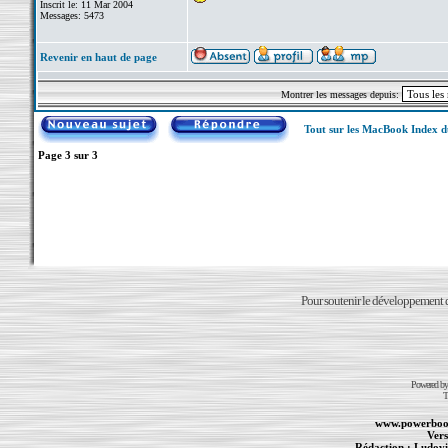
Inscrit le: 11 Mar 2004
Messages: 5473
Revenir en haut de page
Montrer les messages depuis:
Tout sur les MacBook Index 
Page
3
sur
3
Pour soutenir le développement du
Powered b
T
www.powerboo
Vers
Rédaction :
Ludovi