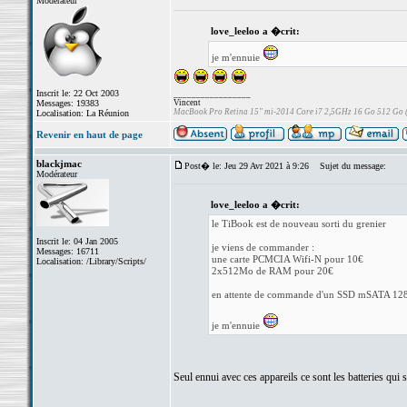
Modérateur
love_leeloo a �crit:
je m'ennuie
Inscrit le: 22 Oct 2003
_________________
Messages: 19383
Vincent
MacBook Pro Retina 15" mi-2014 Core i7 2,5GHz 16 Go 512 Go
Localisation: La Réunion
Revenir en haut de page
blackjmac
Post� le: Jeu 29 Avr 2021 à 9:26
Sujet du message:
Modérateur
love_leeloo a �crit:
le TiBook est de nouveau sorti du grenier
Inscrit le: 04 Jan 2005
je viens de commander :
Messages: 16711
une carte PCMCIA Wifi-N pour 10€
Localisation: /Library/Scripts/
2x512Mo de RAM pour 20€
en attente de commande d'un SSD mSATA 12
je m'ennuie
Seul ennui avec ces appareils ce sont les batteries qui