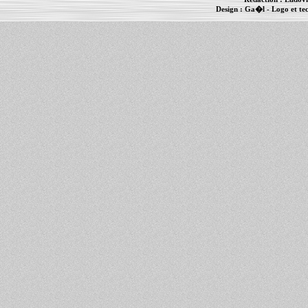
Design :
Ga�l
- Logo et te
Informations :
PowerBook
-
MacBook Pro
-
i