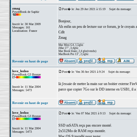
zmag
Post� le: Jeu 29 Avr 2021 à 15:19
Sujet du message:
PowerBook de Saphir
Bonjour,
Inscrit le: 30 Mar 2009
Ah enfin un peu de lecture sur ce forum, je le croyais
Messages: 161
Localisation: France
Cdlt
Zmag
_________________
Mac Mini G4, 1,5ghz
iMac 27", 3,4ghz
Mac Book blanc, 2,4 ghz(vendu)
MacBook Pro 13", 2,5ghz
Revenir en haut de page
love_leeloo
Post� le: Ven 30 Avr 2021 à 9:24
Sujet du message:
PowerBook G3 Bronze
là j'essaie de mettre la main sur un boitier externe Fire
Inscrit le: 11 Mar 2004
parce que copier 7Go sur le DD interne en USB1, il a 
Messages: 5473
Revenir en haut de page
love_leeloo
Post� le: Ven 07 Mai 2021 à 9:13
Sujet du message:
PowerBook G3 Bronze
SSD mSATA reçu pas encore monté.
Inscrit le: 11 Mar 2004
2x512Mo de RAM reçu montée.
Messages: 5473
Mac OS 9 installé pour tester.