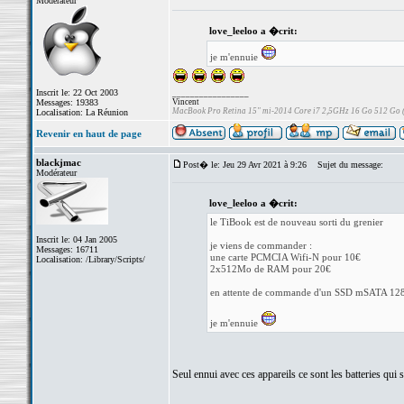
Modérateur
love_leeloo a �crit:
je m'ennuie
Inscrit le: 22 Oct 2003
_________________
Messages: 19383
Vincent
MacBook Pro Retina 15" mi-2014 Core i7 2,5GHz 16 Go 512 Go
Localisation: La Réunion
Revenir en haut de page
blackjmac
Post� le: Jeu 29 Avr 2021 à 9:26
Sujet du message:
Modérateur
love_leeloo a �crit:
le TiBook est de nouveau sorti du grenier
Inscrit le: 04 Jan 2005
je viens de commander :
Messages: 16711
une carte PCMCIA Wifi-N pour 10€
Localisation: /Library/Scripts/
2x512Mo de RAM pour 20€
en attente de commande d'un SSD mSATA 12
je m'ennuie
Seul ennui avec ces appareils ce sont les batteries qui