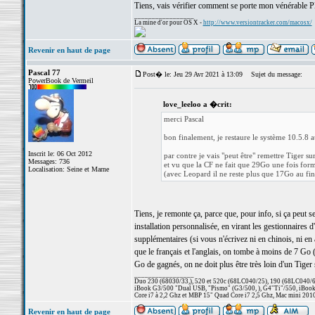
Tiens, vais vérifier comment se porte mon vénérable
_________________
La mine d'or pour OS X -
http://www.versiontracker.com/macosx/
Revenir en haut de page
Pascal 77
Post� le: Jeu 29 Avr 2021 à 13:09
Sujet du message:
PowerBook de Vermeil
love_leeloo a �crit:
merci Pascal
bon finalement, je restaure le système 10.5.8 a
Inscrit le: 06 Oct 2012
par contre je vais "peut être" remettre Tiger 
Messages: 736
et vu que la CF ne fait que 29Go une fois for
Localisation: Seine et Marne
(avec Leopard il ne reste plus que 17Go au fin
Tiens, je remonte ça, parce que, pour info, si ça peut s
installation personnalisée, en virant les gestionnaires 
supplémentaires (si vous n'écrivez ni en chinois, ni en a
que le français et l'anglais, on tombe à moins de 7 Go 
Go de gagnés, on ne doit plus être très loin d'un Tiger 
_________________
Duo 230 (68030/33,), 520 et 520c (68LC040/25), 190 (68LC040/66/
iBook G3/500 "Dual USB, "Pismo" (G3/500, ), G4"Ti"/550, iBook
Core i7 à 2,2 Ghz et MBP 15" Quad Core i7 2,5 Ghz, Mac mini 201
Revenir en haut de page