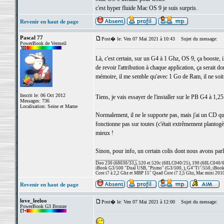
c'est hyper fluide Mac OS 9 je suis surpris.
Revenir en haut de page
Pascal 77
Post� le: Ven 07 Mai 2021 à 10:43
Sujet du message:
PowerBook de Vermeil
Là, c'est certain, sur un G4 à 1 Ghz, OS 9, ça booste, i
de revoir l'attribution à chaque application, ça serait 
mémoire, il me semble qu'avec 1 Go de Ram, il ne soit pl
Inscrit le: 06 Oct 2012
Tiens, je vais essayer de l'installer sur le PB G4 à 1,
Messages: 736
Localisation: Seine et Marne
Normalement, il ne le supporte pas, mais j'ai un CD qui
fonctionne pas sur toutes (c'était extrêmement plan
mieux !
Sinon, pour info, un certain colis dont nous avons parlé 
_________________
Duo 230 (68030/33,), 520 et 520c (68LC040/25), 190 (68LC040/66/
iBook G3/500 "Dual USB, "Pismo" (G3/500, ), G4"Ti"/550, iBook
Core i7 à 2,2 Ghz et MBP 15" Quad Core i7 2,5 Ghz, Mac mini 201
Revenir en haut de page
love_leeloo
Post� le: Ven 07 Mai 2021 à 12:00
Sujet du message:
PowerBook G3 Bronze