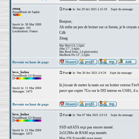
zmag
Post� le: Jeu 29 Avr 2021 à 15:19
Sujet du message:
PowerBook de Saphir
Bonjour,
Inscrit le: 30 Mar 2009
Ah enfin un peu de lecture sur ce forum, je le croyais
Messages: 161
Localisation: France
Cdlt
Zmag
_________________
Mac Mini G4, 1,5ghz
iMac 27", 3,4ghz
Mac Book blanc, 2,4 ghz(vendu)
MacBook Pro 13", 2,5ghz
Revenir en haut de page
love_leeloo
Post� le: Ven 30 Avr 2021 à 9:24
Sujet du message:
PowerBook G3 Bronze
là j'essaie de mettre la main sur un boitier externe Fire
Inscrit le: 11 Mar 2004
parce que copier 7Go sur le DD interne en USB1, il a 
Messages: 5473
Revenir en haut de page
love_leeloo
Post� le: Ven 07 Mai 2021 à 9:13
Sujet du message:
PowerBook G3 Bronze
SSD mSATA reçu pas encore monté.
Inscrit le: 11 Mar 2004
2x512Mo de RAM reçu montée.
Messages: 5473
Mac OS 9 installé pour tester.