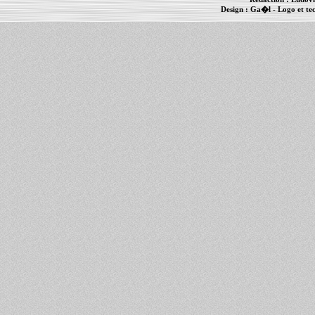
Design :
Ga�l
- Logo et te
Informations :
PowerBook
-
MacBook Pro
-
i