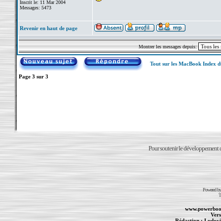
Inscrit le: 11 Mar 2004
Messages: 5473
Revenir en haut de page
Montrer les messages depuis:
Tout sur les MacBook Index 
Page
3
sur
3
Pour soutenir le développement du
Powered b
T
www.powerboo
Vers
Rédaction :
Ludovi