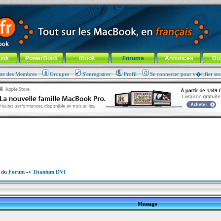
ade !
général
-
Aller au menu de la rubrique
ook
PowerBook
iBook
Forums
Annonces
Do
ste des Membres
Groupes
S'enregistrer
Profil
Se connecter pour v�rifier se
x du Forum
->
Titanium DVI
Message