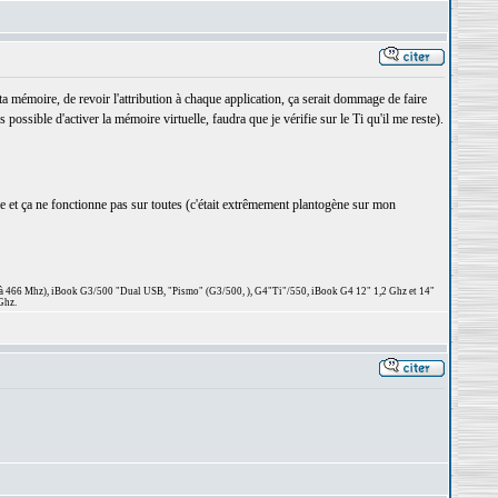
 ta mémoire, de revoir l'attribution à chaque application, ça serait dommage de faire
ossible d'activer la mémoire virtuelle, faudra que je vérifie sur le Ti qu'il me reste).
le et ça ne fonctionne pas sur toutes (c'était extrêmement plantogène sur mon
 à 466 Mhz), iBook G3/500 "Dual USB, "Pismo" (G3/500, ), G4"Ti"/550, iBook G4 12" 1,2 Ghz et 14"
Ghz.