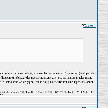
en installation personnalisée, en virant les gestionnaires d'impression (la plupart des
llique ni en hébreux, elles ne servent à rien), ainsi que les langues inutiles (en ne
 Go, soit 5 bons Go de gagnés, on ne doit plus être très loin d'un Tiger sans option,
 à 466 Mhz), iBook G3/500 "Dual USB, "Pismo" (G3/500, ), G4"Ti"/550, iBook G4 12" 1,2 Ghz et 14"
Ghz.