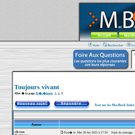
MacBook-fr.com : 100% Apple... 100% nom
Aller au contenu
-
Aller au menu 
Menu général
Accueil
MacB
Aide
Rechercher
Li
Toujours vivant
Aller � la page
Pr�c�dente
1
,
2
,
3
Tout sur les MacBook Inde
Auteur
ch-vox
Post� le: Mer 28 Avr 2021 à 17:29
Sujet du message: