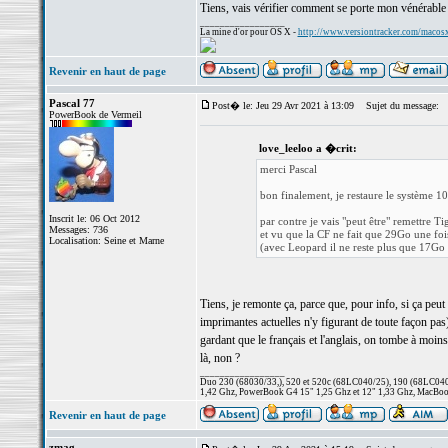
Tiens, vais vérifier comment se porte mon vénérab
_________________
La mine d'or pour OS X -
http://www.versiontracker.com/macos
Revenir en haut de page
Pascal 77
Post� le: Jeu 29 Avr 2021 à 13:09
Sujet du message:
PowerBook de Vermeil
love_leeloo a �crit:
merci Pascal
bon finalement, je restaure le système 10
Inscrit le: 06 Oct 2012
par contre je vais "peut être" remettre 
Messages: 736
et vu que la CF ne fait que 29Go une foi
Localisation: Seine et Marne
(avec Leopard il ne reste plus que 17Go 
Tiens, je remonte ça, parce que, pour info, si ça peut
imprimantes actuelles n'y figurant de toute façon pas),
gardant que le français et l'anglais, on tombe à moin
là, non ?
_________________
Duo 230 (68030/33,), 520 et 520c (68LC040/25), 190 (68LC040/
1,42 Ghz, PowerBook G4 15" 1,25 Ghz et 12" 1,33 Ghz, MacBook
Revenir en haut de page
zmag