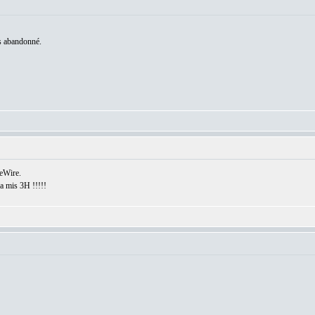
is abandonné.
reWire.
a mis 3H !!!!!