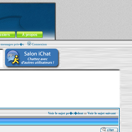
ssiers
À propos
s messages priv�s
Connexion
Voir le sujet pr�c�dent
::
Voir le sujet suivant