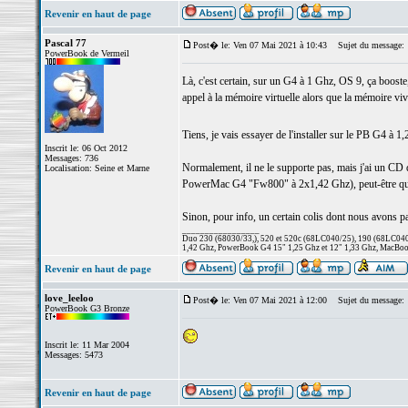
Revenir en haut de page
Pascal 77
Post� le: Ven 07 Mai 2021 à 10:43
Sujet du message:
PowerBook de Vermeil
Là, c'est certain, sur un G4 à 1 Ghz, OS 9, ça booste,
appel à la mémoire virtuelle alors que la mémoire vive
Tiens, je vais essayer de l'installer sur le PB G4 à 
Inscrit le: 06 Oct 2012
Messages: 736
Normalement, il ne le supporte pas, mais j'ai un CD q
Localisation: Seine et Marne
PowerMac G4 "Fw800" à 2x1,42 Ghz), peut-être que
Sinon, pour info, un certain colis dont nous avons parl
_________________
Duo 230 (68030/33,), 520 et 520c (68LC040/25), 190 (68LC040/
1,42 Ghz, PowerBook G4 15" 1,25 Ghz et 12" 1,33 Ghz, MacBook
Revenir en haut de page
love_leeloo
Post� le: Ven 07 Mai 2021 à 12:00
Sujet du message:
PowerBook G3 Bronze
Inscrit le: 11 Mar 2004
Messages: 5473
Revenir en haut de page