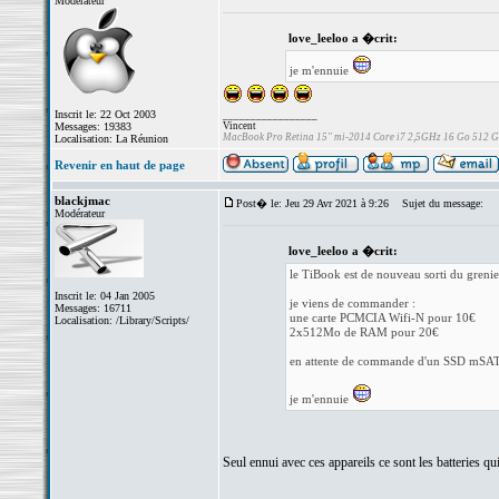
Modérateur
love_leeloo a �crit:
je m'ennuie
Inscrit le: 22 Oct 2003
_________________
Messages: 19383
Vincent
MacBook Pro Retina 15" mi-2014 Core i7 2,5GHz 16 Go 512 
Localisation: La Réunion
Revenir en haut de page
blackjmac
Post� le: Jeu 29 Avr 2021 à 9:26
Sujet du message:
Modérateur
love_leeloo a �crit:
le TiBook est de nouveau sorti du grenie
Inscrit le: 04 Jan 2005
je viens de commander :
Messages: 16711
une carte PCMCIA Wifi-N pour 10€
Localisation: /Library/Scripts/
2x512Mo de RAM pour 20€
en attente de commande d'un SSD mSA
je m'ennuie
Seul ennui avec ces appareils ce sont les batteries q