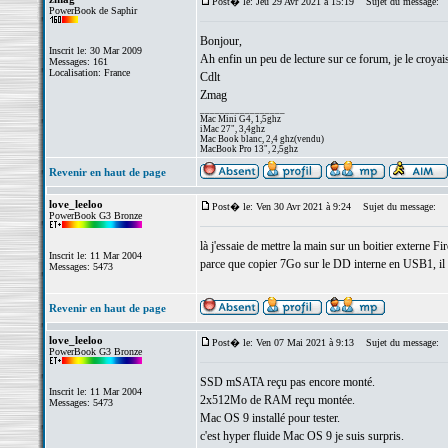
Post� le: Jeu 29 Avr 2021 à 15:19
Sujet du message:
PowerBook de Saphir
Bonjour,
Inscrit le: 30 Mar 2009
Ah enfin un peu de lecture sur ce forum, je le croya
Messages: 161
Localisation: France
Cdlt
Zmag
_________________
Mac Mini G4, 1,5ghz
iMac 27", 3,4ghz
Mac Book blanc, 2,4 ghz(vendu)
MacBook Pro 13", 2,5ghz
Revenir en haut de page
love_leeloo
Post� le: Ven 30 Avr 2021 à 9:24
Sujet du message:
PowerBook G3 Bronze
là j'essaie de mettre la main sur un boitier externe Fi
Inscrit le: 11 Mar 2004
parce que copier 7Go sur le DD interne en USB1, il 
Messages: 5473
Revenir en haut de page
love_leeloo
Post� le: Ven 07 Mai 2021 à 9:13
Sujet du message:
PowerBook G3 Bronze
SSD mSATA reçu pas encore monté.
Inscrit le: 11 Mar 2004
2x512Mo de RAM reçu montée.
Messages: 5473
Mac OS 9 installé pour tester.
c'est hyper fluide Mac OS 9 je suis surpris.