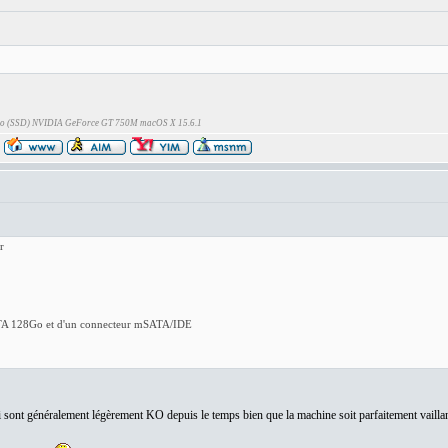
Go (SSD) NVIDIA GeForce GT 750M macOS X 15.6.1
r
TA 128Go et d'un connecteur mSATA/IDE
ui sont généralement légèrement KO depuis le temps bien que la machine soit parfaitement vaillan