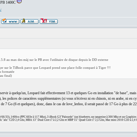
le PB 1400C
x/
.5.8 au max des màj sur le PB avec l'utilitaire de disque depuis le DD externe
Tiger sur le TiBook parce que Leopard prend une place folle comparé à Tiger !!!
s formatée
au final)
 servir à quelqu'un, Leopard fait effectivement 13 et quelques Go en installation "de base", mais 
 les polices de caractères supplémentaires (si vous n'écrivez ni en chinois, ni en arabe, ni en cyri
s de 7 Go (6 et quelques), donc, dans le cas de love_leeloo, il serait passé de 17 Go à plus de 22
66/33), 1400cs (PPC 603e à 117 Mhz), 3 iBook G3"Palourde" (un blueberry, un tangerine à 300 Mhz et un Graphite
 "alu" C2D 2,4 Ghz, MBA 13" Dual Core i7 à 2,2 Ghz et MBP 15" Quad Core i7 2,5 Ghz, Mac mini 2010 C2D à 2,4 