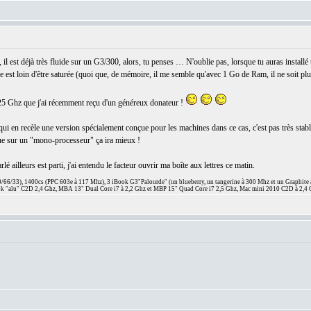
 il est déjà très fluide sur un G3/300, alors, tu penses … N'oublie pas, lorsque tu auras installé
 est loin d'être saturée (quoi que, de mémoire, il me semble qu'avec 1 Go de Ram, il ne soit plus p
1,25 Ghz que j'ai récemment reçu d'un généreux donateur !
ui en recèle une version spécialement conçue pour les machines dans ce cas, c'est pas très stab
 sur un "mono-processeur" ça ira mieux !
é ailleurs est parti, j'ai entendu le facteur ouvrir ma boîte aux lettres ce matin.
66/33), 1400cs (PPC 603e à 117 Mhz), 3 iBook G3"Palourde" (un blueberry, un tangerine à 300 Mhz et un Graphite
 "alu" C2D 2,4 Ghz, MBA 13" Dual Core i7 à 2,2 Ghz et MBP 15" Quad Core i7 2,5 Ghz, Mac mini 2010 C2D à 2,4 