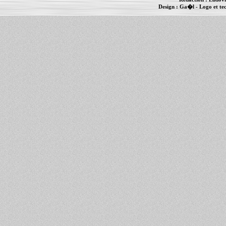
Design :
Ga�l
- Logo et te
Informations :
PowerBook
-
MacBook Pro
-
i