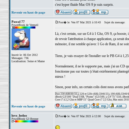
c'est hyper fluide Mac OS 9 je suis surpris.
Revenir en haut de page
Pascal 77
Post� le: Ven 07 Mai 2021 à 10:43
Sujet du message:
PowerBook de Vermeil
Là, c'est certain, sur un G4 à 1 Ghz, OS 9, ça booste, i
de revoir l'attribution à chaque application, ça serait 
mémoire, il me semble qu'avec 1 Go de Ram, il ne soit pl
Inscrit le: 06 Oct 2012
Tiens, je vais essayer de l'installer sur le PB G4 à 1,
Messages: 736
Localisation: Seine et Marne
Normalement, il ne le supporte pas, mais j'ai un CD qui
fonctionne pas sur toutes (c'était extrêmement plan
mieux !
Sinon, pour info, un certain colis dont nous avons parlé 
_________________
Duo 230 (68030/33,), 520 et 520c (68LC040/25), 190 (68LC040/66/
iBook G3/500 "Dual USB, "Pismo" (G3/500, ), G4"Ti"/550, iBook
Core i7 à 2,2 Ghz et MBP 15" Quad Core i7 2,5 Ghz, Mac mini 201
Revenir en haut de page
love_leeloo
Post� le: Ven 07 Mai 2021 à 12:00
Sujet du message:
PowerBook G3 Bronze