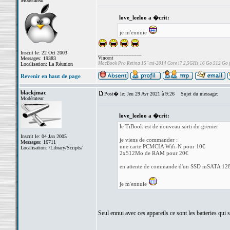
Modérateur
love_leeloo a �crit:
je m'ennuie
Inscrit le: 22 Oct 2003
_________________
Messages: 19383
Vincent
MacBook Pro Retina 15" mi-2014 Core i7 2,5GHz 16 Go 512 Go
Localisation: La Réunion
Revenir en haut de page
blackjmac
Post� le: Jeu 29 Avr 2021 à 9:26
Sujet du message:
Modérateur
love_leeloo a �crit:
le TiBook est de nouveau sorti du grenier
Inscrit le: 04 Jan 2005
je viens de commander :
Messages: 16711
une carte PCMCIA Wifi-N pour 10€
Localisation: /Library/Scripts/
2x512Mo de RAM pour 20€
en attente de commande d'un SSD mSATA 12
je m'ennuie
Seul ennui avec ces appareils ce sont les batteries qui