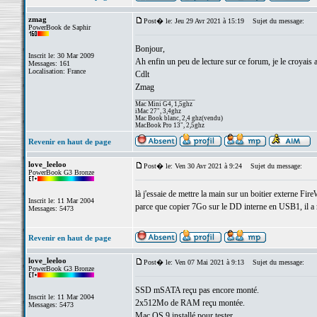
zmag
Post� le: Jeu 29 Avr 2021 à 15:19
Sujet du message:
PowerBook de Saphir
Bonjour,
Inscrit le: 30 Mar 2009
Ah enfin un peu de lecture sur ce forum, je le croyais
Messages: 161
Localisation: France
Cdlt
Zmag
_________________
Mac Mini G4, 1,5ghz
iMac 27", 3,4ghz
Mac Book blanc, 2,4 ghz(vendu)
MacBook Pro 13", 2,5ghz
Revenir en haut de page
love_leeloo
Post� le: Ven 30 Avr 2021 à 9:24
Sujet du message:
PowerBook G3 Bronze
là j'essaie de mettre la main sur un boitier externe Fire
Inscrit le: 11 Mar 2004
parce que copier 7Go sur le DD interne en USB1, il a 
Messages: 5473
Revenir en haut de page
love_leeloo
Post� le: Ven 07 Mai 2021 à 9:13
Sujet du message:
PowerBook G3 Bronze
SSD mSATA reçu pas encore monté.
Inscrit le: 11 Mar 2004
2x512Mo de RAM reçu montée.
Messages: 5473
Mac OS 9 installé pour tester.