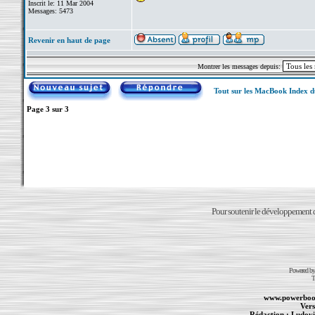
Inscrit le: 11 Mar 2004
Messages: 5473
Revenir en haut de page
Montrer les messages depuis:
Tout sur les MacBook Index 
Page
3
sur
3
Pour soutenir le développement du
Powered b
T
www.powerboo
Vers
Rédaction :
Ludovi