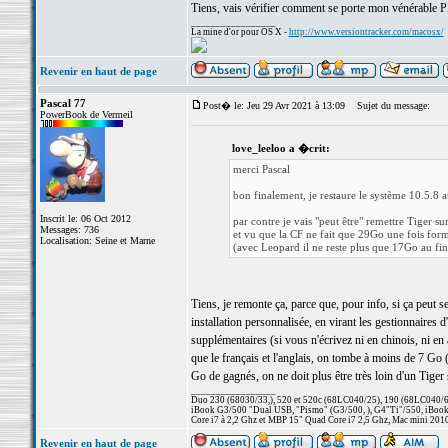
Tiens, vais vérifier comment se porte mon vénérable
_________________
La mine d'or pour OS X -
http://www.versiontracker.com/macosx/
Revenir en haut de page
Pascal 77
Post� le: Jeu 29 Avr 2021 à 13:09
Sujet du message:
PowerBook de Vermeil
love_leeloo a �crit:
merci Pascal
bon finalement, je restaure le système 10.5.8 a
Inscrit le: 06 Oct 2012
par contre je vais "peut être" remettre Tiger 
Messages: 736
et vu que la CF ne fait que 29Go une fois for
Localisation: Seine et Marne
(avec Leopard il ne reste plus que 17Go au fin
Tiens, je remonte ça, parce que, pour info, si ça peut s
installation personnalisée, en virant les gestionnaires 
supplémentaires (si vous n'écrivez ni en chinois, ni en a
que le français et l'anglais, on tombe à moins de 7 Go 
Go de gagnés, on ne doit plus être très loin d'un Tiger 
_________________
Duo 230 (68030/33,), 520 et 520c (68LC040/25), 190 (68LC040/66/
iBook G3/500 "Dual USB, "Pismo" (G3/500, ), G4"Ti"/550, iBook
Core i7 à 2,2 Ghz et MBP 15" Quad Core i7 2,5 Ghz, Mac mini 201
Revenir en haut de page