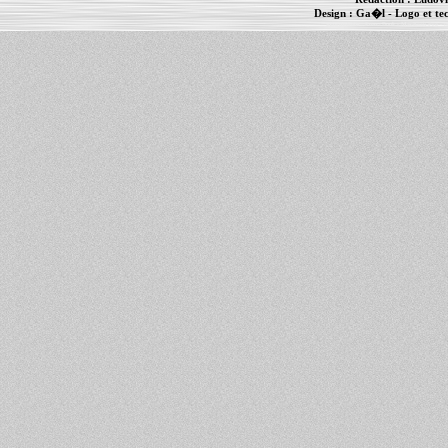
Design :
Ga�l
- Logo et te
Informations :
PowerBook
-
MacBook Pro
-
i