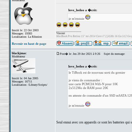
Modérateur
love_leeloo a �crit:
je m'ennuie
Inscrit le: 22 Oct 2003
_________________
Messages: 19383
Vincent
MacBook Pro Retina 15" mi-2014 Core i7 2,5GHz 16 Go 512 Go
Localisation: La Réunion
Revenir en haut de page
blackjmac
Post� le: Jeu 29 Avr 2021 à 9:26
Sujet du message:
Modérateur
love_leeloo a �crit:
le TiBook est de nouveau sorti du grenier
Inscrit le: 04 Jan 2005
je viens de commander :
Messages: 16711
une carte PCMCIA Wifi-N pour 10€
Localisation: /Library/Scripts/
2x512Mo de RAM pour 20€
en attente de commande d'un SSD mSATA 12
je m'ennuie
Seul ennui avec ces appareils ce sont les batteries qui