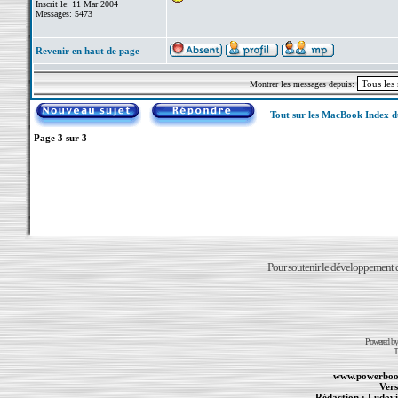
Inscrit le: 11 Mar 2004
Messages: 5473
Revenir en haut de page
Montrer les messages depuis:
Tout sur les MacBook Index 
Page
3
sur
3
Pour soutenir le développement du
Powered b
T
www.powerboo
Vers
Rédaction :
Ludovi