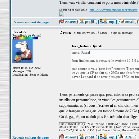
Tiens, vais vérifier comment se porte mon vénérable
_________________
La mine d'or pour OS X -
http://www.versiontracker.com/macosx/
Revenir en haut de page
Pascal 77
Post� le: Jeu 29 Avr 2021 à 13:09
Sujet du message:
PowerBook de Vermeil
love_leeloo a �crit:
merci Pascal
bon finalement, je restaure le système 10.5.8 a
Inscrit le: 06 Oct 2012
par contre je vais "peut être" remettre Tiger 
Messages: 736
et vu que la CF ne fait que 29Go une fois for
Localisation: Seine et Marne
(avec Leopard il ne reste plus que 17Go au fin
Tiens, je remonte ça, parce que, pour info, si ça peut s
installation personnalisée, en virant les gestionnaires 
supplémentaires (si vous n'écrivez ni en chinois, ni en a
que le français et l'anglais, on tombe à moins de 7 Go 
Go de gagnés, on ne doit plus être très loin d'un Tiger 
_________________
Duo 230 (68030/33,), 520 et 520c (68LC040/25), 190 (68LC040/66/
iBook G3/500 "Dual USB, "Pismo" (G3/500, ), G4"Ti"/550, iBook
Core i7 à 2,2 Ghz et MBP 15" Quad Core i7 2,5 Ghz, Mac mini 201
Revenir en haut de page