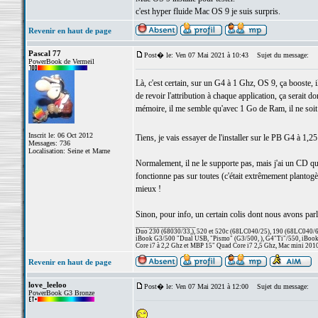
c'est hyper fluide Mac OS 9 je suis surpris.
Revenir en haut de page
Pascal 77
Post� le: Ven 07 Mai 2021 à 10:43
Sujet du message:
PowerBook de Vermeil
Là, c'est certain, sur un G4 à 1 Ghz, OS 9, ça booste, i
de revoir l'attribution à chaque application, ça serait 
mémoire, il me semble qu'avec 1 Go de Ram, il ne soit pl
Inscrit le: 06 Oct 2012
Tiens, je vais essayer de l'installer sur le PB G4 à 1,
Messages: 736
Localisation: Seine et Marne
Normalement, il ne le supporte pas, mais j'ai un CD qui
fonctionne pas sur toutes (c'était extrêmement plan
mieux !
Sinon, pour info, un certain colis dont nous avons parlé 
_________________
Duo 230 (68030/33,), 520 et 520c (68LC040/25), 190 (68LC040/66/
iBook G3/500 "Dual USB, "Pismo" (G3/500, ), G4"Ti"/550, iBook
Core i7 à 2,2 Ghz et MBP 15" Quad Core i7 2,5 Ghz, Mac mini 201
Revenir en haut de page
love_leeloo
Post� le: Ven 07 Mai 2021 à 12:00
Sujet du message:
PowerBook G3 Bronze