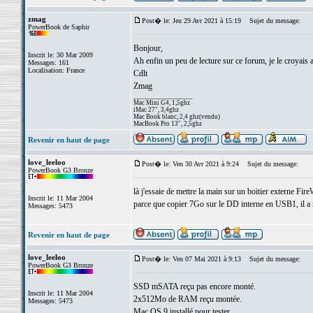
zmag
Post� le: Jeu 29 Avr 2021 à 15:19
Sujet du message:
PowerBook de Saphir
Bonjour,
Inscrit le: 30 Mar 2009
Ah enfin un peu de lecture sur ce forum, je le croyais
Messages: 161
Localisation: France
Cdlt
Zmag
_________________
Mac Mini G4, 1,5ghz
iMac 27", 3,4ghz
Mac Book blanc, 2,4 ghz(vendu)
MacBook Pro 13", 2,5ghz
Revenir en haut de page
love_leeloo
Post� le: Ven 30 Avr 2021 à 9:24
Sujet du message:
PowerBook G3 Bronze
là j'essaie de mettre la main sur un boitier externe Fire
Inscrit le: 11 Mar 2004
parce que copier 7Go sur le DD interne en USB1, il a 
Messages: 5473
Revenir en haut de page
love_leeloo
Post� le: Ven 07 Mai 2021 à 9:13
Sujet du message:
PowerBook G3 Bronze
SSD mSATA reçu pas encore monté.
Inscrit le: 11 Mar 2004
2x512Mo de RAM reçu montée.
Messages: 5473
Mac OS 9 installé pour tester.