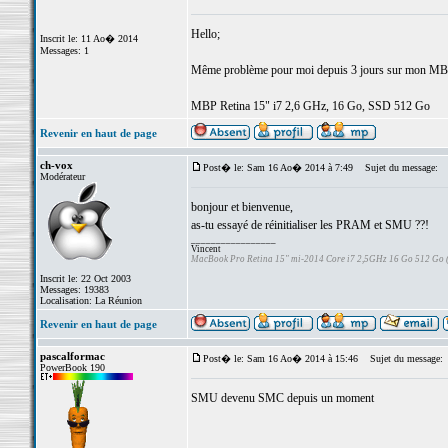
Hello;
Inscrit le: 11 Ao� 2014
Messages: 1
Même problème pour moi depuis 3 jours sur mon MBP...
MBP Retina 15" i7 2,6 GHz, 16 Go, SSD 512 Go
Revenir en haut de page
ch-vox
Post� le: Sam 16 Ao� 2014 à 7:49
Sujet du message:
Modérateur
bonjour et bienvenue,
as-tu essayé de réinitialiser les PRAM et SMU ??!
_________________
Vincent
MacBook Pro Retina 15" mi-2014 Core i7 2,5GHz 16 Go 512 Go
Inscrit le: 22 Oct 2003
Messages: 19383
Localisation: La Réunion
Revenir en haut de page
pascalformac
Post� le: Sam 16 Ao� 2014 à 15:46
Sujet du message:
PowerBook 190
SMU devenu SMC depuis un moment