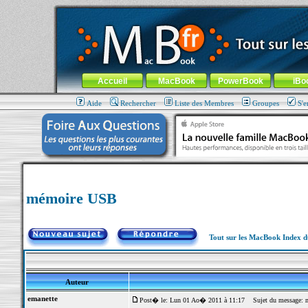
MacBook-fr.com : 100% Apple... 100% nomade !
Aller au contenu
-
Aller au menu général
-
Aller au menu de la
Menu général
Accueil
MacBook
PowerBook
iBo
Aide
Rechercher
Liste des Membres
Groupes
S'e
mémoire USB
Tout sur les MacBook Index 
Auteur
emanette
Post� le: Lun 01 Ao� 2011 à 11:17
Sujet du message: 