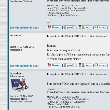
Evitez de m'envoyer des messages perso sur le forum. Je préfère 
Localisation: Toulouse
MBP M1 16", 16 Go, SSD 512 Go
iMac 27" 2,9 GHz, 16 Go, 3 To FusionDrive
iMac G4 24" 1,6 Ghz, 1 Go, SuperDrive
iPhone 12 mini 128 Go
iPad Pro 11", iPad mini Cellular...
Revenir en haut de page
emanette
Post� le: Mar 02 Ao� 2011 à 13:04
Sujet du message:
Bonjour
Inscrit le: 01 Ao� 2011
Messages: 3
Je ne sais pas à quoi c'est du.
En plus la prise USB sur laquelle était la souris ne fon
Merci de bien vouloir maider
Revenir en haut de page
lpascalon
Post� le: Mar 02 Ao� 2011 à 13:24
Sujet du message:
Administrateur
Plus du tout ? Quel que soit l'appareil que tu y branche
_________________
Ludovic
Evitez de m'envoyer des messages perso sur le forum. Je préfère 
Inscrit le: 30 Nov 2002
MBP M1 16", 16 Go, SSD 512 Go
Messages: 31868
iMac 27" 2,9 GHz, 16 Go, 3 To FusionDrive
Localisation: Toulouse
iMac G4 24" 1,6 Ghz, 1 Go, SuperDrive
iPhone 12 mini 128 Go
iPad Pro 11", iPad mini Cellular...