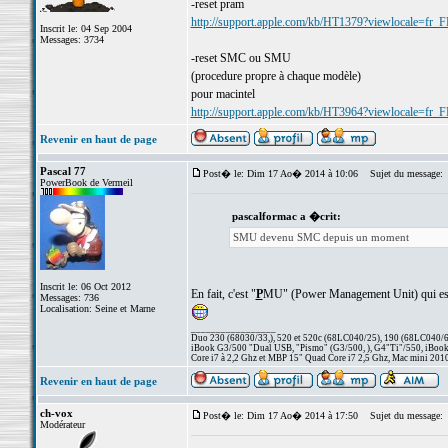
-reset pram
http://support.apple.com/kb/HT1379?viewlocale=fr_
Inscrit le: 04 Sep 2004
Messages: 3734
-reset SMC ou SMU
(procedure propre à chaque modèle)
pour macintel
http://support.apple.com/kb/HT3964?viewlocale=fr_
Revenir en haut de page
Pascal 77
Post� le: Dim 17 Ao� 2014 à 10:06
Sujet du message:
PowerBook de Vermeil
pascalformac a �crit:
SMU devenu SMC depuis un moment
Inscrit le: 06 Oct 2012
En fait, c'est "
P
MU" (Power Management Unit) qui est 
Messages: 736
Localisation: Seine et Marne
_________________
Duo 230 (68030/33,), 520 et 520c (68LC040/25), 190 (68LC040/66/
iBook G3/500 "Dual USB, "Pismo" (G3/500, ), G4"Ti"/550, iBook
Core i7 à 2,2 Ghz et MBP 15" Quad Core i7 2,5 Ghz, Mac mini 201
Revenir en haut de page
ch-vox
Post� le: Dim 17 Ao� 2014 à 17:50
Sujet du message:
Modérateur