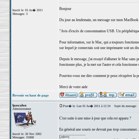
Bonjour
Inscrit le: 01 Ao� 2011
Messages: 3
Du jour au lendemain, un message sur mon MacBook P
"Avis d'excès de consommation USB. Un périphérique 
Pour information, sur le Mac, qui a toujours fonctionné
sur lequel je connectais soit une imprimante soit un di
Depuis le message, j'ai essayé d'allumer le Mac sans pri
fonctionne plus, je la met sur l'autre et cela fonction
Pourriez-vous me dire comment je peux récupérer la pr
Merci de votre aide
Revenir en haut de page
lpascalon
Post� le: Lun 01 Ao� 2011 à 12:24
Sujet du message:
Administrateur
C'est suite à une mise à jour que cela est apparu ?
En général une souris ne devrait pas trop consommer... 
Inscrit le: 30 Nov 2002
_________________
Ludovic
Messages: 31868