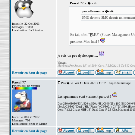
Pascal 77 a �crit:
pascalformac a �crit:
SMU devenu SMC depuis un moment
Inscrit le: 22 Oct 2003
Messages: 19383
Localisation: La Réunion
En fait, c'est "
P
MU" (Power Management Unit)
premiers Mac Intel !
je suis un peu dyslexique ....
_________________
Vincent
MacBook Pro Retina 15" mi-2014 Core i7 2,5GHz 16 Go 512 Go
Revenir en haut de page
Pascal 77
Post� le: Ven 11 Juin 2021 à 11:32
Sujet du message:
PowerBook de Vermeil
Les spammers sont vraiment partout !
_________________
Duo 230 (68030/33,), 520 et 520c (68LC040/25), 190 (68LC040/66/
iBook G3/500 "Dual USB, "Pismo" (G3/500, ), G4"Ti"/550, iBook
Core i7 à 2,2 Ghz et MBP 15" Quad Core i7 2,5 Ghz, Mac mini 201
Inscrit le: 06 Oct 2012
Messages: 736
Localisation: Seine et Marne
Revenir en haut de page