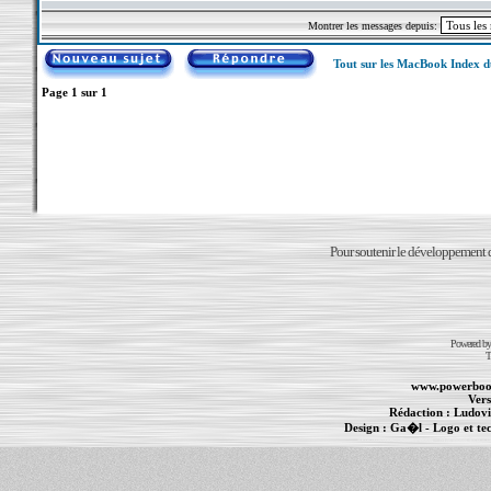
Montrer les messages depuis:
Tout sur les MacBook Index 
Page
1
sur
1
Pour soutenir le développement du
Powered b
T
www.powerboo
Vers
Rédaction :
Ludovi
Design :
Ga�l
- Logo et te
Informations :
PowerBook
-
MacBook Pro
-
i