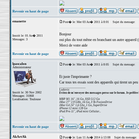
Revenir en haut de page
emanette
Post� le: Mer 03 Ao� 2011 à 8:01
Sujet du message:
Bonjour
Inscrit le: 01 Ao� 2011
Messages: 3
oui plus du tout même en branchant un autre appareil 
Merci de votre aide
Revenir en haut de page
lpascalon
Post� le: Mer 03 Ao� 2011 à 8:05
Sujet du message:
Administrateur
Et juste l'imprimante ?
Car tous tes essais sont des appareils qui tirent un peu 
_________________
Ludovic
Inscrit le: 30 Nov 2002
Evitez de m'envoyer des messages perso sur le forum. Je préfère 
Messages: 31868
Localisation: Toulouse
MBP M1 16", 16 Go, SSD 512 Go
iMac 27" 2,9 GHz, 16 Go, 3 To FusionDrive
iMac G4 24" 1,6 Ghz, 1 Go, SuperDrive
iPhone 12 mini 128 Go
iPad Pro 11", iPad mini Cellular...
Revenir en haut de page
AkArtAk
Post� le: Lun 11 Ao� 2014 à 13:08
Sujet du message: