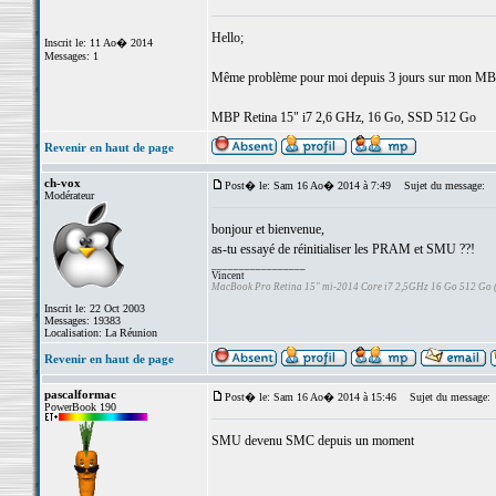
Hello;
Inscrit le: 11 Ao� 2014
Messages: 1
Même problème pour moi depuis 3 jours sur mon MBP...
MBP Retina 15" i7 2,6 GHz, 16 Go, SSD 512 Go
Revenir en haut de page
ch-vox
Post� le: Sam 16 Ao� 2014 à 7:49
Sujet du message:
Modérateur
bonjour et bienvenue,
as-tu essayé de réinitialiser les PRAM et SMU ??!
_________________
Vincent
MacBook Pro Retina 15" mi-2014 Core i7 2,5GHz 16 Go 512 Go
Inscrit le: 22 Oct 2003
Messages: 19383
Localisation: La Réunion
Revenir en haut de page
pascalformac
Post� le: Sam 16 Ao� 2014 à 15:46
Sujet du message:
PowerBook 190
SMU devenu SMC depuis un moment