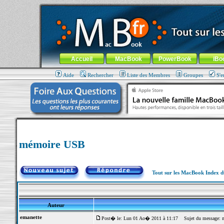
MacBook-fr.com : 100% Apple... 100% nomade !
Aller au contenu
-
Aller au menu général
-
Aller au menu de la
Menu général
Accueil
MacBook
PowerBook
iBo
Aide
Rechercher
Liste des Membres
Groupes
S'e
mémoire USB
Tout sur les MacBook Index 
Auteur
emanette
Post� le: Lun 01 Ao� 2011 à 11:17
Sujet du message: 