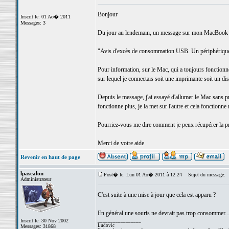
Bonjour
Inscrit le: 01 Ao� 2011
Messages: 3
Du jour au lendemain, un message sur mon MacBook P
"Avis d'excès de consommation USB. Un périphérique 
Pour information, sur le Mac, qui a toujours fonctionné
sur lequel je connectais soit une imprimante soit un di
Depuis le message, j'ai essayé d'allumer le Mac sans pri
fonctionne plus, je la met sur l'autre et cela fonction
Pourriez-vous me dire comment je peux récupérer la pr
Merci de votre aide
Revenir en haut de page
lpascalon
Post� le: Lun 01 Ao� 2011 à 12:24
Sujet du message:
Administrateur
C'est suite à une mise à jour que cela est apparu ?
En général une souris ne devrait pas trop consommer... 
Inscrit le: 30 Nov 2002
_________________
Ludovic
Messages: 31868