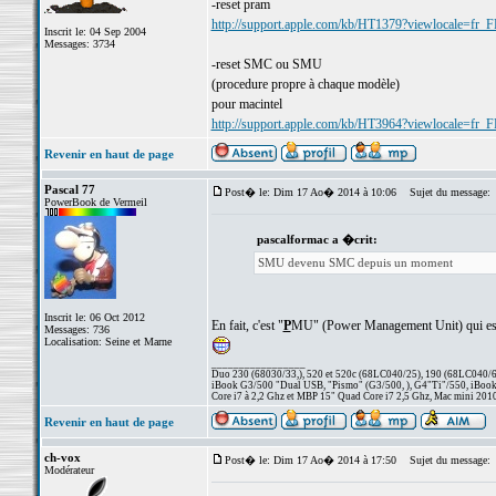
-reset pram
http://support.apple.com/kb/HT1379?viewlocale=fr_
Inscrit le: 04 Sep 2004
Messages: 3734
-reset SMC ou SMU
(procedure propre à chaque modèle)
pour macintel
http://support.apple.com/kb/HT3964?viewlocale=fr_
Revenir en haut de page
Pascal 77
Post� le: Dim 17 Ao� 2014 à 10:06
Sujet du message:
PowerBook de Vermeil
pascalformac a �crit:
SMU devenu SMC depuis un moment
Inscrit le: 06 Oct 2012
En fait, c'est "
P
MU" (Power Management Unit) qui est 
Messages: 736
Localisation: Seine et Marne
_________________
Duo 230 (68030/33,), 520 et 520c (68LC040/25), 190 (68LC040/66/
iBook G3/500 "Dual USB, "Pismo" (G3/500, ), G4"Ti"/550, iBook
Core i7 à 2,2 Ghz et MBP 15" Quad Core i7 2,5 Ghz, Mac mini 201
Revenir en haut de page
ch-vox
Post� le: Dim 17 Ao� 2014 à 17:50
Sujet du message:
Modérateur