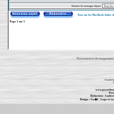
Montrer les messages depuis:
Tout sur les MacBook Index 
Page
1
sur
1
Pour soutenir le développement du
Powered b
T
www.powerboo
Vers
Rédaction :
Ludovi
Design :
Ga�l
- Logo et te
Informations :
PowerBook
-
MacBook Pro
-
i