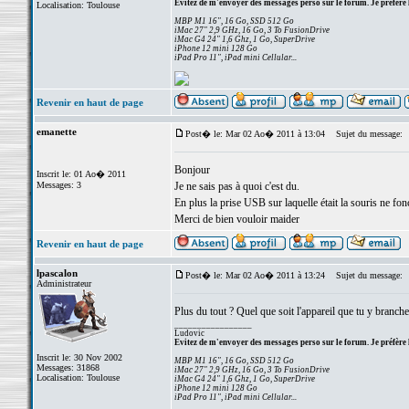
Evitez de m'envoyer des messages perso sur le forum. Je préfère 
Localisation: Toulouse
MBP M1 16", 16 Go, SSD 512 Go
iMac 27" 2,9 GHz, 16 Go, 3 To FusionDrive
iMac G4 24" 1,6 Ghz, 1 Go, SuperDrive
iPhone 12 mini 128 Go
iPad Pro 11", iPad mini Cellular...
Revenir en haut de page
emanette
Post� le: Mar 02 Ao� 2011 à 13:04
Sujet du message:
Bonjour
Inscrit le: 01 Ao� 2011
Messages: 3
Je ne sais pas à quoi c'est du.
En plus la prise USB sur laquelle était la souris ne fon
Merci de bien vouloir maider
Revenir en haut de page
lpascalon
Post� le: Mar 02 Ao� 2011 à 13:24
Sujet du message:
Administrateur
Plus du tout ? Quel que soit l'appareil que tu y branche
_________________
Ludovic
Evitez de m'envoyer des messages perso sur le forum. Je préfère 
Inscrit le: 30 Nov 2002
MBP M1 16", 16 Go, SSD 512 Go
Messages: 31868
iMac 27" 2,9 GHz, 16 Go, 3 To FusionDrive
Localisation: Toulouse
iMac G4 24" 1,6 Ghz, 1 Go, SuperDrive
iPhone 12 mini 128 Go
iPad Pro 11", iPad mini Cellular...