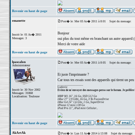
Revenir en haut de page
emanette
Post� le: Mer 03 Ao� 2011 à 8:01
Sujet du message:
Bonjour
Inscrit le: 01 Ao� 2011
Messages: 3
oui plus du tout même en branchant un autre appareil 
Merci de votre aide
Revenir en haut de page
lpascalon
Post� le: Mer 03 Ao� 2011 à 8:05
Sujet du message:
Administrateur
Et juste l'imprimante ?
Car tous tes essais sont des appareils qui tirent un peu 
_________________
Ludovic
Inscrit le: 30 Nov 2002
Evitez de m'envoyer des messages perso sur le forum. Je préfère 
Messages: 31868
Localisation: Toulouse
MBP M1 16", 16 Go, SSD 512 Go
iMac 27" 2,9 GHz, 16 Go, 3 To FusionDrive
iMac G4 24" 1,6 Ghz, 1 Go, SuperDrive
iPhone 12 mini 128 Go
iPad Pro 11", iPad mini Cellular...
Revenir en haut de page
AkArtAk
Post� le: Lun 11 Ao� 2014 à 13:08
Sujet du message: