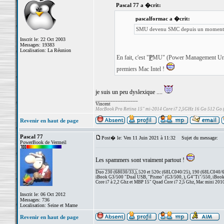
Pascal 77 a �crit:
pascalformac a �crit:
SMU devenu SMC depuis un moment
Inscrit le: 22 Oct 2003
Messages: 19383
Localisation: La Réunion
En fait, c'est "
P
MU" (Power Management Unit)
premiers Mac Intel !
je suis un peu dyslexique ....
_________________
Vincent
MacBook Pro Retina 15" mi-2014 Core i7 2,5GHz 16 Go 512 Go
Revenir en haut de page
Pascal 77
Post� le: Ven 11 Juin 2021 à 11:32
Sujet du message:
PowerBook de Vermeil
Les spammers sont vraiment partout !
_________________
Duo 230 (68030/33,), 520 et 520c (68LC040/25), 190 (68LC040/66/
iBook G3/500 "Dual USB, "Pismo" (G3/500, ), G4"Ti"/550, iBook
Core i7 à 2,2 Ghz et MBP 15" Quad Core i7 2,5 Ghz, Mac mini 201
Inscrit le: 06 Oct 2012
Messages: 736
Localisation: Seine et Marne
Revenir en haut de page