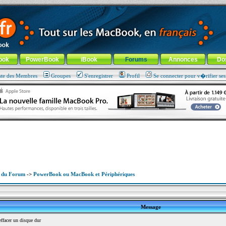
ade !
général
-
Aller au menu de la rubrique
ook
PowerBook
iBook
Forums
Annonces
Do
ste des Membres
Groupes
S'enregistrer
Profil
Se connecter pour v�rifier se
x du Forum
->
PowerBook ou MacBook et Périphériques
Message
facer un disque dur