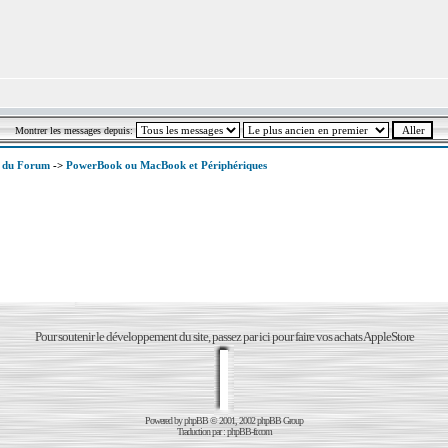
Montrer les messages depuis:
x du Forum
->
PowerBook ou MacBook et Périphériques
Pour soutenir le développement du site, passez par ici pour faire vos achats AppleStore
Powered by
phpBB
© 2001, 2002 phpBB Group
Traduction par :
phpBB-fr.com