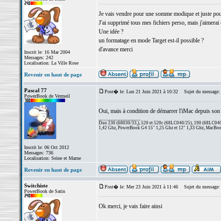
Je vais vendre pour une somme modique et juste pou
J'ai supprimé tous mes fichiers perso, mais j'aimerai ê
Une idée ?
un formatage en mode Target est-il possible ?
d'avance merci
Inscrit le: 16 Mar 2004
Messages: 242
Localisation: La Ville Rose
Revenir en haut de page
Pascal 77
Post� le: Lun 21 Juin 2021 à 10:32
Sujet du message:
PowerBook de Vermeil
Oui, mais à condition de démarrer l'iMac depuis so
_________________
Duo 230 (68030/33,), 520 et 520c (68LC040/25), 190 (68LC040/
1,42 Ghz, PowerBook G4 15" 1,25 Ghz et 12" 1,33 Ghz, MacBook
Inscrit le: 06 Oct 2012
Messages: 736
Localisation: Seine et Marne
Revenir en haut de page
Switchiste
Post� le: Mer 23 Juin 2021 à 11:46
Sujet du message:
PowerBook de Satin
Ok merci, je vais faire ainsi