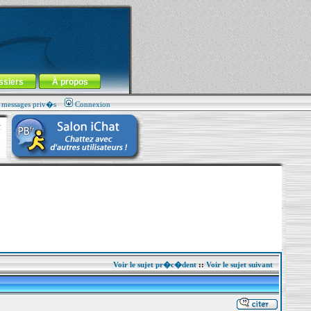
ssiers
À propos
s messages priv�s
Connexion
Voir le sujet pr�c�dent
::
Voir le sujet suivant