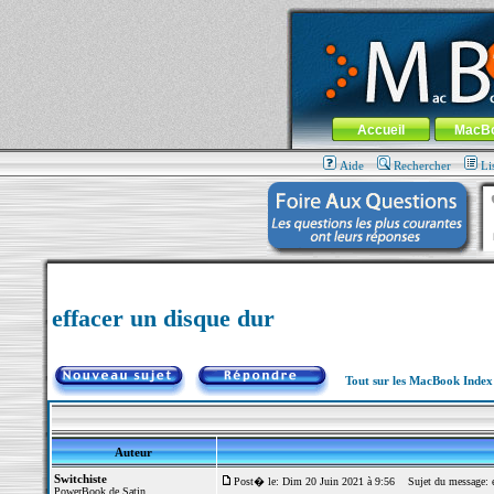
MacBook-fr.com : 100% Apple... 100% nom
Aller au contenu
-
Aller au menu 
Menu général
Accueil
MacB
Aide
Rechercher
Li
effacer un disque dur
Tout sur les MacBook Inde
Auteur
Switchiste
Post� le: Dim 20 Juin 2021 à 9:56
Sujet du message: ef
PowerBook de Satin