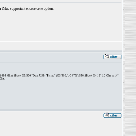
 iMac supportant encore cette option.
 à 466 Mhz), iBook G3/500 "Dual USB, "Pismo" (G3/500, ), G4"Ti"/550, iBook G4 12" 1,2 Ghz et 14"
Ghz.