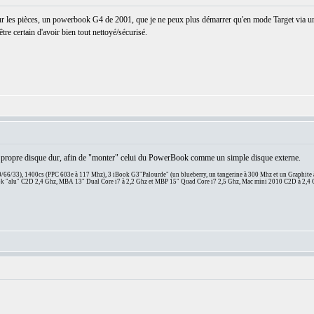
r les pièces, un powerbook G4 de 2001, que je ne peux plus démarrer qu'en mode Target via un
tre certain d'avoir bien tout nettoyé/sécurisé.
n propre disque dur, afin de "monter" celui du PowerBook comme un simple disque externe.
66/33), 1400cs (PPC 603e à 117 Mhz), 3 iBook G3"Palourde" (un blueberry, un tangerine à 300 Mhz et un Graphite
 "alu" C2D 2,4 Ghz, MBA 13" Dual Core i7 à 2,2 Ghz et MBP 15" Quad Core i7 2,5 Ghz, Mac mini 2010 C2D à 2,4 