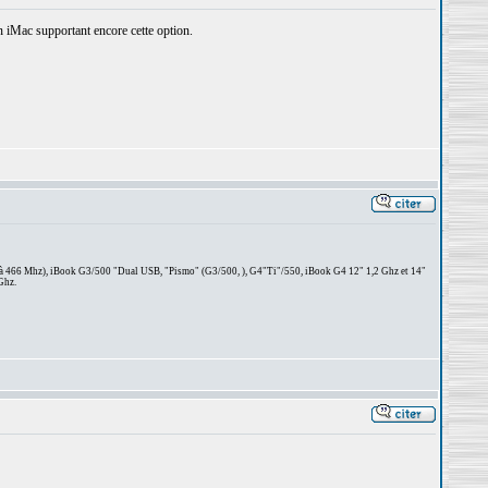
 iMac supportant encore cette option.
 à 466 Mhz), iBook G3/500 "Dual USB, "Pismo" (G3/500, ), G4"Ti"/550, iBook G4 12" 1,2 Ghz et 14"
Ghz.