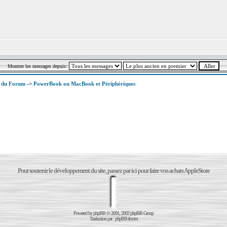
Montrer les messages depuis:
x du Forum
->
PowerBook ou MacBook et Périphériques
Pour soutenir le développement du site, passez par ici pour faire vos achats AppleStore
Powered by
phpBB
© 2001, 2002 phpBB Group
Traduction par :
phpBB-fr.com