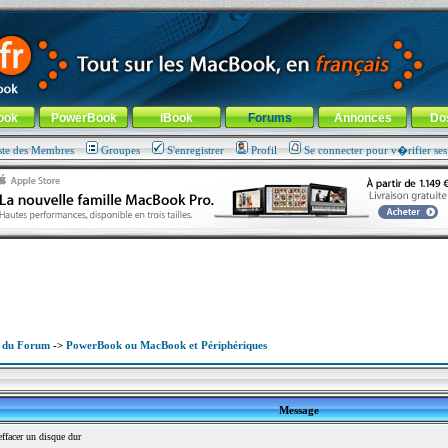
ade !
général
-
Aller au menu de la rubrique
ook
PowerBook
iBook
Forums
Annonces
Do
ste des Membres
Groupes
S'enregistrer
Profil
Se connecter pour v�rifier se
x du Forum
->
PowerBook ou MacBook et Périphériques
Message
facer un disque dur