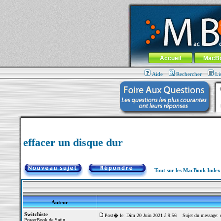
MacBook-fr.com : 100% Apple... 100% nom
Aller au contenu
-
Aller au menu 
Menu général
Accueil
MacB
Aide
Rechercher
Li
effacer un disque dur
Tout sur les MacBook Inde
Auteur
Switchiste
Post� le: Dim 20 Juin 2021 à 9:56
Sujet du message: ef
PowerBook de Satin