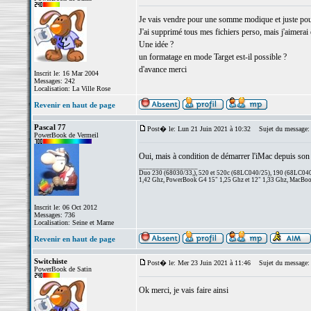
Je vais vendre pour une somme modique et juste pou
J'ai supprimé tous mes fichiers perso, mais j'aimerai ê
Une idée ?
un formatage en mode Target est-il possible ?
d'avance merci
Inscrit le: 16 Mar 2004
Messages: 242
Localisation: La Ville Rose
Revenir en haut de page
Pascal 77
Post� le: Lun 21 Juin 2021 à 10:32
Sujet du message:
PowerBook de Vermeil
Oui, mais à condition de démarrer l'iMac depuis so
_________________
Duo 230 (68030/33,), 520 et 520c (68LC040/25), 190 (68LC040/
1,42 Ghz, PowerBook G4 15" 1,25 Ghz et 12" 1,33 Ghz, MacBook
Inscrit le: 06 Oct 2012
Messages: 736
Localisation: Seine et Marne
Revenir en haut de page
Switchiste
Post� le: Mer 23 Juin 2021 à 11:46
Sujet du message:
PowerBook de Satin
Ok merci, je vais faire ainsi