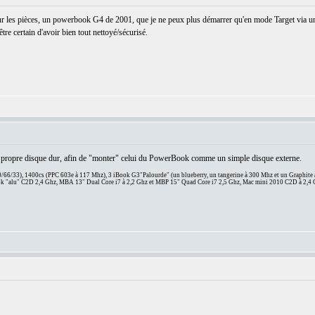
r les pièces, un powerbook G4 de 2001, que je ne peux plus démarrer qu'en mode Target via un
tre certain d'avoir bien tout nettoyé/sécurisé.
n propre disque dur, afin de "monter" celui du PowerBook comme un simple disque externe.
66/33), 1400cs (PPC 603e à 117 Mhz), 3 iBook G3"Palourde" (un blueberry, un tangerine à 300 Mhz et un Graphite
 "alu" C2D 2,4 Ghz, MBA 13" Dual Core i7 à 2,2 Ghz et MBP 15" Quad Core i7 2,5 Ghz, Mac mini 2010 C2D à 2,4 