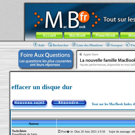
MacBook-fr.com : 100% Apple... 100% nomade !
Aller au contenu
-
Aller au menu général
-
Aller au menu de la
Menu général
Accueil
MacBook
PowerBook
iBo
Aide
Rechercher
Liste des Membres
Groupes
S'e
effacer un disque dur
Tout sur les MacBook Index 
Auteur
Switchiste
Post� le: Dim 20 Juin 2021 à 9:56
Sujet du message: effa
PowerBook de Satin