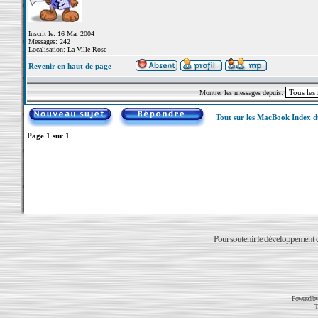
Inscrit le: 16 Mar 2004
Messages: 242
Localisation: La Ville Rose
Revenir en haut de page
Montrer les messages depuis:
Tout sur les MacBook Index 
Page
1
sur
1
Pour soutenir le développement du
Powered b
T