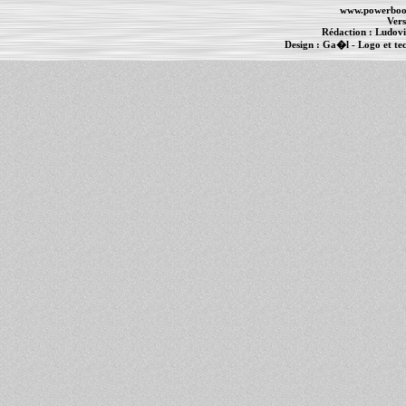
www.powerboo
Vers
Rédaction :
Ludovi
Design :
Ga�l
- Logo et te
Informations :
PowerBook
-
MacBook Pro
-
i