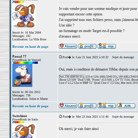
Je vais vendre pour une somme modique et juste pour 
supportant encore cette option.
J'ai supprimé tous mes fichiers perso, mais j'aimerai êtr
Une idée ?
un formatage en mode Target est-il possible ?
Inscrit le: 16 Mar 2004
Messages: 242
d'avance merci
Localisation: La Ville Rose
Revenir en haut de page
Pascal 77
Post� le: Lun 21 Juin 2021 à 10:32
Sujet du message:
PowerBook de Vermeil
Oui, mais à condition de démarrer l'iMac depuis son 
_________________
Duo 230 (68030/33,), 520 et 520c (68LC040/25), 190 (68LC040/66/
iBook G3/500 "Dual USB, "Pismo" (G3/500, ), G4"Ti"/550, iBook
Core i7 à 2,2 Ghz et MBP 15" Quad Core i7 2,5 Ghz, Mac mini 201
Inscrit le: 06 Oct 2012
Messages: 736
Localisation: Seine et Marne
Revenir en haut de page
Switchiste
Post� le: Mer 23 Juin 2021 à 11:46
Sujet du message:
PowerBook de Satin
Ok merci, je vais faire ainsi