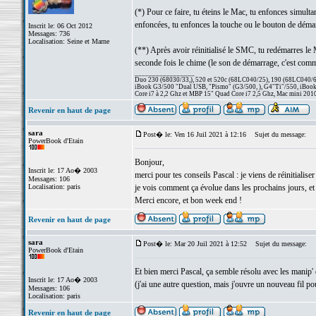
(*) Pour ce faire, tu éteins le Mac, tu enfonces simulta
enfoncées, tu enfonces la touche ou le bouton de déma
Inscrit le: 06 Oct 2012
Messages: 736
Localisation: Seine et Marne
(**) Après avoir réinitialisé le SMC, tu redémarres le 
seconde fois le chime (le son de démarrage, c'est comme 
_________________
Duo 230 (68030/33,), 520 et 520c (68LC040/25), 190 (68LC040/66/
iBook G3/500 "Dual USB, "Pismo" (G3/500, ), G4"Ti"/550, iBook
Core i7 à 2,2 Ghz et MBP 15" Quad Core i7 2,5 Ghz, Mac mini 201
Revenir en haut de page
sara
Post� le: Ven 16 Juil 2021 à 12:16
Sujet du message:
PowerBook d'Etain
Bonjour,
Inscrit le: 17 Ao� 2003
merci pour tes conseils Pascal : je viens de réinitial
Messages: 106
Localisation: paris
je vois comment ça évolue dans les prochains jours, et 
Merci encore, et bon week end !
Revenir en haut de page
sara
Post� le: Mar 20 Juil 2021 à 12:52
Sujet du message:
PowerBook d'Etain
Et bien merci Pascal, ça semble résolu avec les manip' 
Inscrit le: 17 Ao� 2003
(j'ai une autre question, mais j'ouvre un nouveau fil po
Messages: 106
Localisation: paris
Revenir en haut de page