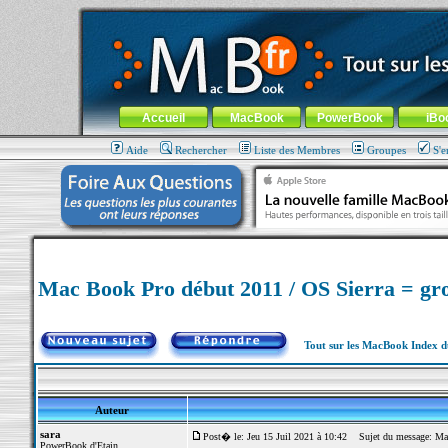
MacBook-fr.com : 100% Apple... 100% nomade !
Aller au contenu
-
Aller au menu général
-
Aller au menu de la
Menu général
Accueil
MacBook
PowerBook
iBo
Aide
Rechercher
Liste des Membres
Groupes
S'e
Mac Book Pro début 2011 / OS Sierra = gro
Tout sur les MacBook Index 
Auteur
sara
Post� le: Jeu 15 Juil 2021 à 10:42
Sujet du message: Mac 
PowerBook d'Etain