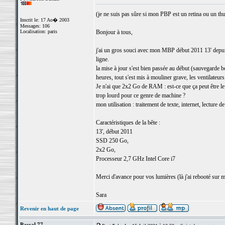
(je ne suis pas sûre si mon PBP est un retina ou un thu
Inscrit le: 17 Ao� 2003
Messages: 106
Localisation: paris
Bonjour à tous,
j'ai un gros souci avec mon MBP début 2011 13' depuis h
ligne.
la mise à jour s'est bien passée au début (sauvegarde 
heures, tout s'est mis à mouliner grave, les ventilateurs
Je n'ai que 2x2 Go de RAM : est-ce que ça peut être le 
trop lourd pour ce genre de machine ?
mon utilisation : traitement de texte, internet, lecture 
Caractéristiques de la bête :
13', début 2011
SSD 250 Go,
2x2 Go,
Processeur 2,7 GHz Intel Core i7
Merci d'avance pour vos lumières (là j'ai rebooté sur
Sara
Revenir en haut de page
Pascal 77