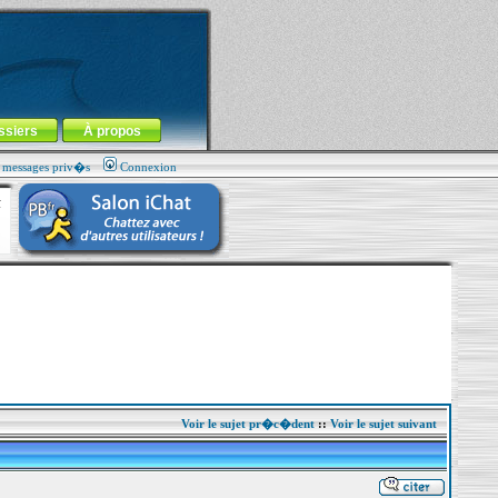
ssiers
À propos
s messages priv�s
Connexion
Voir le sujet pr�c�dent
::
Voir le sujet suivant