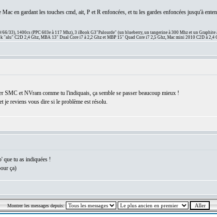
e Mac en gardant les touches cmd, ait, P et R enfoncées, et tu les gardes enfoncées jusqu'à ente
66/33), 1400cs (PPC 603e à 117 Mhz), 3 iBook G3"Palourde" (un blueberry, un tangerine à 300 Mhz et un Graphite
 "alu" C2D 2,4 Ghz, MBA 13" Dual Core i7 à 2,2 Ghz et MBP 15" Quad Core i7 2,5 Ghz, Mac mini 2010 C2D à 2,4 
aliser SMC et NVram comme tu l'indiquais, ça semble se passer beaucoup mieux !
t je reviens vous dire si le problème est résolu.
' que tu as indiquées !
pour ça)
Montrer les messages depuis: