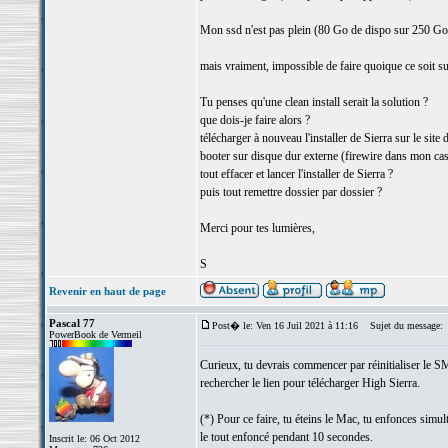
Mon ssd n'est pas plein (80 Go de dispo sur 250 Go
mais vraiment, impossible de faire quoique ce soit sur l
Tu penses qu'une clean install serait la solution ?
que dois-je faire alors ?
télécharger à nouveau l'installer de Sierra sur le sit
booter sur disque dur externe (firewire dans mon cas
tout effacer et lancer l'installer de Sierra ?
puis tout remettre dossier par dossier ?
Merci pour tes lumières,
S
Revenir en haut de page
Pascal 77
Post� le: Ven 16 Juil 2021 à 11:16
Sujet du message:
PowerBook de Vermeil
Curieux, tu devrais commencer par réinitialiser le SM
rechercher le lien pour télécharger High Sierra.
(*) Pour ce faire, tu éteins le Mac, tu enfonces simu
le tout enfoncé pendant 10 secondes.
Inscrit le: 06 Oct 2012