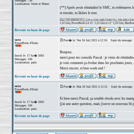
Messages: 736
Localisation: Seine et Marne
(**) Après avoir réinitialisé le SMC, tu redémarres l
et ensuite, tu lâches le tout.
_________________
Duo 230 (68030/33,), 520 et 520c (68LC040/25), 190 (68LC040/
1,42 Ghz, PowerBook G4 15" 1,25 Ghz et 12" 1,33 Ghz, MacBook
Revenir en haut de page
sara
Post� le: Ven 16 Juil 2021 à 12:16
Sujet du message:
PowerBook d'Etain
Bonjour,
Inscrit le: 17 Ao� 2003
merci pour tes conseils Pascal : je viens de réiniti
Messages: 106
Localisation: paris
je vois comment ça évolue dans les prochains jours, e
Merci encore, et bon week end !
Revenir en haut de page
sara
Post� le: Mar 20 Juil 2021 à 12:52
Sujet du message:
PowerBook d'Etain
Et bien merci Pascal, ça semble résolu avec les manip
Inscrit le: 17 Ao� 2003
(j'ai une autre question, mais j'ouvre un nouveau fil 
Messages: 106
Localisation: paris
Revenir en haut de page