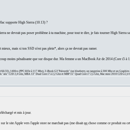
 Mac supporte High Sierra (10.13) ?
Sierra ne devrait pas poser problème à ta machine, pour tout te dire, je fais tourner High Sierr
 mieux, mais si ton SSD n'est pas plein*, alors ça ne devrait pas ramer.
ucoup moins pénalisante que sur disque dur. Ma femme a un MacBook Air de 2014 (Core i5 à 
66/33), 1400cs (PPC 603e à 117 Mhz), 3 iBook G3"Palourde" (un blueberry, un tangerine à 300 Mhz et un Graphite
 "alu" C2D 2,4 Ghz, MBA 13" Dual Core i7 à 2,2 Ghz et MBP 15" Quad Core i7 2,5 Ghz, Mac mini 2010 C2D à 2,4 
 téléchargé et mis à jour.
n sur le site Apple vers l'apple store ne marchait pas (me disait qq chose comme ce produit ou cett