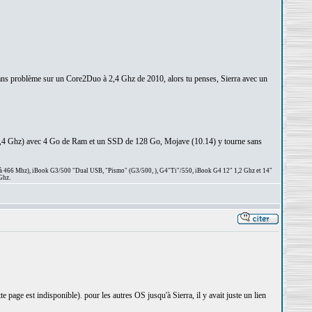
a sans problème sur un Core2Duo à 2,4 Ghz de 2010, alors tu penses, Sierra avec un
1,4 Ghz) avec 4 Go de Ram et un SSD de 128 Go, Mojave (10.14) y tourne sans
 à 466 Mhz), iBook G3/500 "Dual USB, "Pismo" (G3/500, ), G4"Ti"/550, iBook G4 12" 1,2 Ghz et 14"
Ghz.
e page est indisponible). pour les autres OS jusqu'à Sierra, il y avait juste un lien