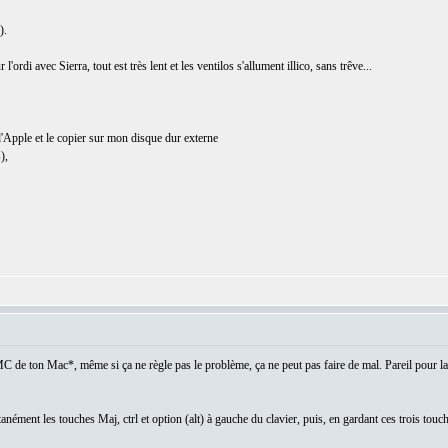
).
'ordi avec Sierra, tout est très lent et les ventilos s'allument illico, sans trêve...
e d'Apple et le copier sur mon disque dur externe
),
C de ton Mac*, même si ça ne règle pas le problème, ça ne peut pas faire de mal. Pareil pour la
ltanément les touches Maj, ctrl et option (alt) à gauche du clavier, puis, en gardant ces trois t