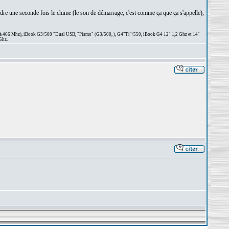
ndre une seconde fois le chime (le son de démarrage, c'est comme ça que ça s'appelle),
 à 466 Mhz), iBook G3/500 "Dual USB, "Pismo" (G3/500, ), G4"Ti"/550, iBook G4 12" 1,2 Ghz et 14"
Ghz.