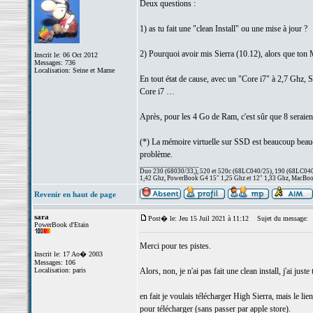
Deux questions :
1) as tu fait une "clean Install" ou une mise à jour ?
2) Pourquoi avoir mis Sierra (10.12), alors que ton
Inscrit le: 06 Oct 2012
Messages: 736
Localisation: Seine et Marne
En tout état de cause, avec un "Core i7" à 2,7 Ghz, 
Core i7 …
Après, pour les 4 Go de Ram, c'est sûr que 8 seraient
(*) La mémoire virtuelle sur SSD est beaucoup bea
problème.
_________________
Duo 230 (68030/33,), 520 et 520c (68LC040/25), 190 (68LC040/
1,42 Ghz, PowerBook G4 15" 1,25 Ghz et 12" 1,33 Ghz, MacBook
Revenir en haut de page
sara
Post� le: Jeu 15 Juil 2021 à 11:12
Sujet du message:
PowerBook d'Etain
Merci pour tes pistes.
Inscrit le: 17 Ao� 2003
Messages: 106
Localisation: paris
Alors, non, je n'ai pas fait une clean install, j'ai juste
en fait je voulais télécharger High Sierra, mais le lie
pour télécharger (sans passer par apple store).