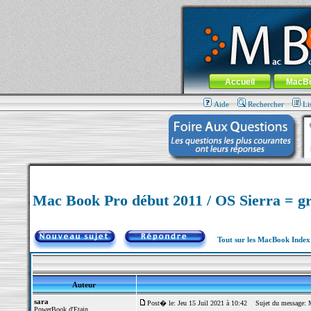
MacBook-fr.com : 100% Apple... 100% nom
Aller au contenu
-
Aller au menu 
Menu général
Accueil
MacB
Aide
Rechercher
Li
Mac Book Pro début 2011 / OS Sierra = gr
Tout sur les MacBook Inde
Auteur
sara
Post� le: Jeu 15 Juil 2021 à 10:42
Sujet du message: Ma
PowerBook d'Etain