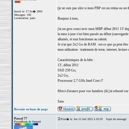
(je ne suis pas sûre si mon PBP est un retina ou un t
Inscrit le: 17 Ao� 2003
Messages: 106
Localisation: paris
Bonjour à tous,
j'ai un gros souci avec mon MBP début 2011 13' depuis
la mise à jour s'est bien passée au début (sauvegarde
allumés, et tout fonctionne au ralenti.
Je n'ai que 2x2 Go de RAM : est-ce que ça peut être l
mon utilisation : traitement de texte, internet, lectur
Caractéristiques de la bête :
13', début 2011
SSD 250 Go,
2x2 Go,
Processeur 2,7 GHz Intel Core i7
Merci d'avance pour vos lumières (là j'ai rebooté s
Sara
Revenir en haut de page
Pascal 77
Post� le: Jeu 15 Juil 2021 à 10:59
Sujet du message:
PowerBook de Vermeil