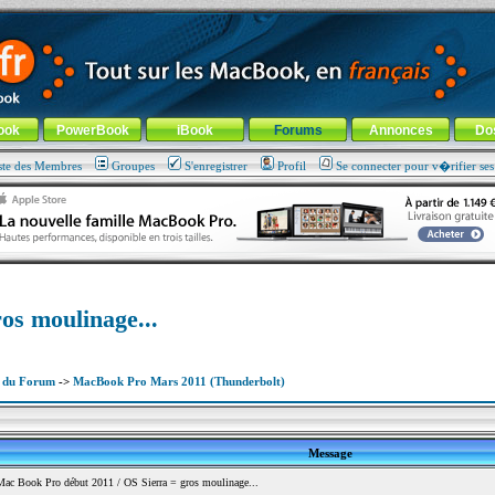
ade !
général
-
Aller au menu de la rubrique
ook
PowerBook
iBook
Forums
Annonces
Do
ste des Membres
Groupes
S'enregistrer
Profil
Se connecter pour v�rifier se
os moulinage...
x du Forum
->
MacBook Pro Mars 2011 (Thunderbolt)
Message
c Book Pro début 2011 / OS Sierra = gros moulinage...