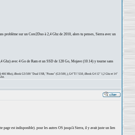
a sans problème sur un Core2Duo à 2,4 Ghz de 2010, alors tu penses, Sierra avec un
1,4 Ghz) avec 4 Go de Ram et un SSD de 128 Go, Mojave (10.14) y tourne sans
 à 466 Mhz), iBook G3/500 "Dual USB, "Pismo" (G3/500, ), G4"Ti"/550, iBook G4 12" 1,2 Ghz et 14"
Ghz.
e page est indisponible). pour les autres OS jusqu'à Sierra, il y avait juste un lien