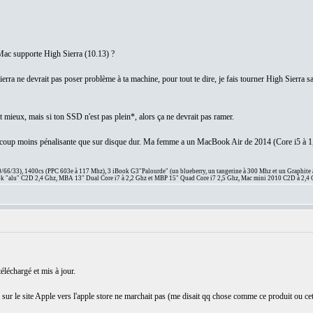
 Mac supporte High Sierra (10.13) ?
Sierra ne devrait pas poser problème à ta machine, pour tout te dire, je fais tourner High Sierr
 mieux, mais si ton SSD n'est pas plein*, alors ça ne devrait pas ramer.
ucoup moins pénalisante que sur disque dur. Ma femme a un MacBook Air de 2014 (Core i5 à 
66/33), 1400cs (PPC 603e à 117 Mhz), 3 iBook G3"Palourde" (un blueberry, un tangerine à 300 Mhz et un Graphite
 "alu" C2D 2,4 Ghz, MBA 13" Dual Core i7 à 2,2 Ghz et MBP 15" Quad Core i7 2,5 Ghz, Mac mini 2010 C2D à 2,4 
 téléchargé et mis à jour.
n sur le site Apple vers l'apple store ne marchait pas (me disait qq chose comme ce produit ou cett