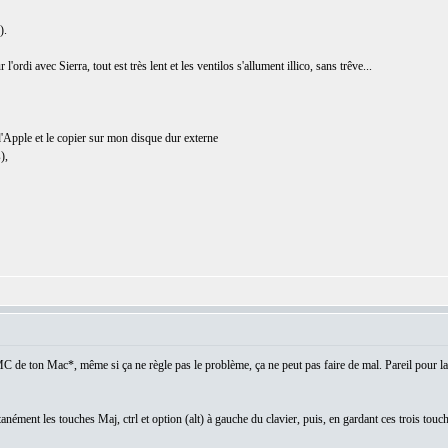
).
'ordi avec Sierra, tout est très lent et les ventilos s'allument illico, sans trêve...
e d'Apple et le copier sur mon disque dur externe
),
C de ton Mac*, même si ça ne règle pas le problème, ça ne peut pas faire de mal. Pareil pour la
ltanément les touches Maj, ctrl et option (alt) à gauche du clavier, puis, en gardant ces trois t