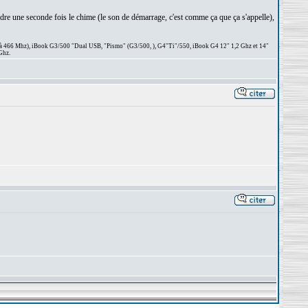
ndre une seconde fois le chime (le son de démarrage, c'est comme ça que ça s'appelle),
 à 466 Mhz), iBook G3/500 "Dual USB, "Pismo" (G3/500, ), G4"Ti"/550, iBook G4 12" 1,2 Ghz et 14"
Ghz.