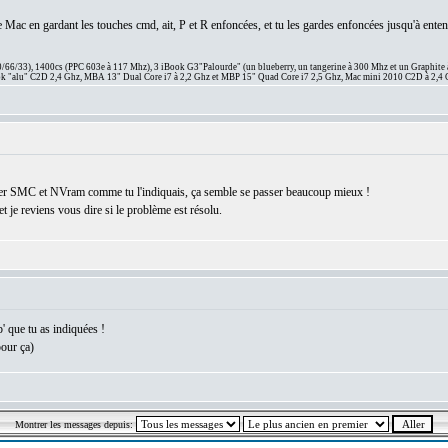
e Mac en gardant les touches cmd, ait, P et R enfoncées, et tu les gardes enfoncées jusqu'à ente
66/33), 1400cs (PPC 603e à 117 Mhz), 3 iBook G3"Palourde" (un blueberry, un tangerine à 300 Mhz et un Graphite
 "alu" C2D 2,4 Ghz, MBA 13" Dual Core i7 à 2,2 Ghz et MBP 15" Quad Core i7 2,5 Ghz, Mac mini 2010 C2D à 2,4 
aliser SMC et NVram comme tu l'indiquais, ça semble se passer beaucoup mieux !
t je reviens vous dire si le problème est résolu.
' que tu as indiquées !
pour ça)
Montrer les messages depuis: