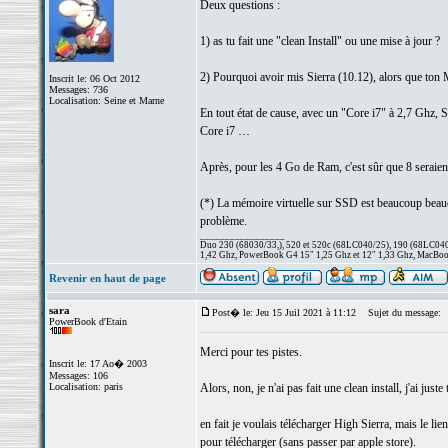
Deux questions :
1) as tu fait une "clean Install" ou une mise à jour ?
2) Pourquoi avoir mis Sierra (10.12), alors que ton
Inscrit le: 06 Oct 2012
Messages: 736
Localisation: Seine et Marne
En tout état de cause, avec un "Core i7" à 2,7 Ghz, 
Core i7 …
Après, pour les 4 Go de Ram, c'est sûr que 8 seraient
(*) La mémoire virtuelle sur SSD est beaucoup bea
problème.
_________________
Duo 230 (68030/33,), 520 et 520c (68LC040/25), 190 (68LC040/
1,42 Ghz, PowerBook G4 15" 1,25 Ghz et 12" 1,33 Ghz, MacBook
Revenir en haut de page
sara
Post� le: Jeu 15 Juil 2021 à 11:12
Sujet du message:
PowerBook d'Etain
Merci pour tes pistes.
Inscrit le: 17 Ao� 2003
Messages: 106
Localisation: paris
Alors, non, je n'ai pas fait une clean install, j'ai juste
en fait je voulais télécharger High Sierra, mais le lie
pour télécharger (sans passer par apple store).