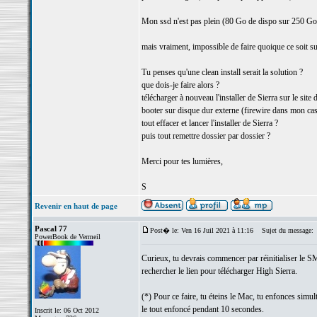
Mon ssd n'est pas plein (80 Go de dispo sur 250 Go
mais vraiment, impossible de faire quoique ce soit sur l
Tu penses qu'une clean install serait la solution ?
que dois-je faire alors ?
télécharger à nouveau l'installer de Sierra sur le sit
booter sur disque dur externe (firewire dans mon cas
tout effacer et lancer l'installer de Sierra ?
puis tout remettre dossier par dossier ?
Merci pour tes lumières,
S
Revenir en haut de page
Pascal 77
Post� le: Ven 16 Juil 2021 à 11:16
Sujet du message:
PowerBook de Vermeil
Curieux, tu devrais commencer par réinitialiser le SM
rechercher le lien pour télécharger High Sierra.
(*) Pour ce faire, tu éteins le Mac, tu enfonces simu
le tout enfoncé pendant 10 secondes.
Inscrit le: 06 Oct 2012