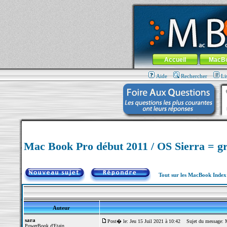
MacBook-fr.com : 100% Apple... 100% nom
Aller au contenu
-
Aller au menu 
Menu général
Accueil
MacB
Aide
Rechercher
Li
Mac Book Pro début 2011 / OS Sierra = gr
Tout sur les MacBook Inde
Auteur
sara
Post� le: Jeu 15 Juil 2021 à 10:42
Sujet du message: Ma
PowerBook d'Etain