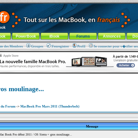
ade !
général
-
Aller au menu de la rubrique
ook
PowerBook
iBook
Forums
Annonces
Do
ste des Membres
Groupes
S'enregistrer
Profil
Se connecter pour v�rifier se
os moulinage...
x du Forum
->
MacBook Pro Mars 2011 (Thunderbolt)
Message
c Book Pro début 2011 / OS Sierra = gros moulinage...