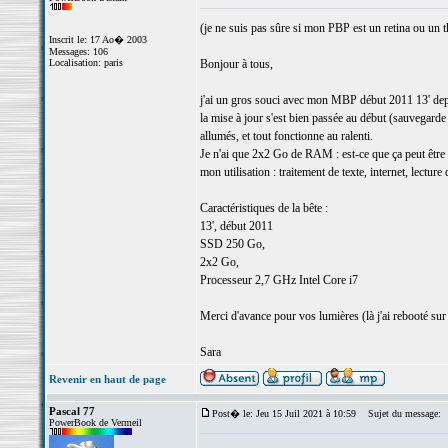
(je ne suis pas sûre si mon PBP est un retina ou un t
Inscrit le: 17 Ao� 2003
Messages: 106
Localisation: paris
Bonjour à tous,
j'ai un gros souci avec mon MBP début 2011 13' depuis
la mise à jour s'est bien passée au début (sauvegarde
allumés, et tout fonctionne au ralenti.
Je n'ai que 2x2 Go de RAM : est-ce que ça peut être l
mon utilisation : traitement de texte, internet, lectur
Caractéristiques de la bête :
13', début 2011
SSD 250 Go,
2x2 Go,
Processeur 2,7 GHz Intel Core i7
Merci d'avance pour vos lumières (là j'ai rebooté s
Sara
Revenir en haut de page
Pascal 77
Post� le: Jeu 15 Juil 2021 à 10:59
Sujet du message:
PowerBook de Vermeil