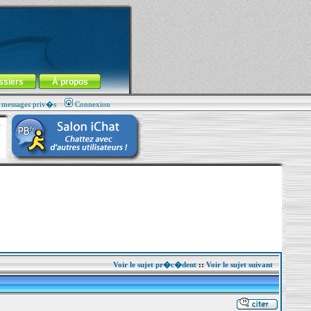
ssiers
À propos
s messages priv�s
Connexion
Voir le sujet pr�c�dent
::
Voir le sujet suivant