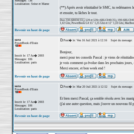
Messages: 736
Localisation: Seine et Marne
(**) Après avoir réinitialisé le SMC, tu redémarres l
et ensuite, tu lâches le tout.
_________________
Duo 230 (68030/33,), 520 et 520c (68LC040/25), 190 (68LC040/
1,42 Ghz, PowerBook G4 15" 1,25 Ghz et 12" 1,33 Ghz, MacBook
Revenir en haut de page
sara
Post� le: Ven 16 Juil 2021 à 12:16
Sujet du message:
PowerBook d'Etain
Bonjour,
Inscrit le: 17 Ao� 2003
merci pour tes conseils Pascal : je viens de réiniti
Messages: 106
Localisation: paris
je vois comment ça évolue dans les prochains jours, e
Merci encore, et bon week end !
Revenir en haut de page
sara
Post� le: Mar 20 Juil 2021 à 12:52
Sujet du message:
PowerBook d'Etain
Et bien merci Pascal, ça semble résolu avec les manip
Inscrit le: 17 Ao� 2003
(j'ai une autre question, mais j'ouvre un nouveau fil 
Messages: 106
Localisation: paris
Revenir en haut de page