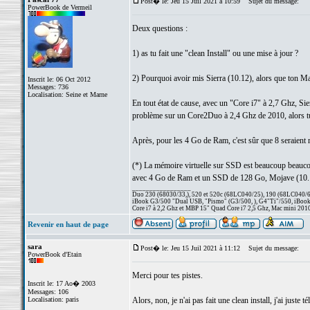
Post� le: Jeu 15 Juil 2021 à 10:59
Sujet du message:
PowerBook de Vermeil
Deux questions :
1) as tu fait une "clean Install" ou une mise à jour ?
2) Pourquoi avoir mis Sierra (10.12), alors que ton M
Inscrit le: 06 Oct 2012
Messages: 736
Localisation: Seine et Marne
En tout état de cause, avec un "Core i7" à 2,7 Ghz, Sier
problème sur un Core2Duo à 2,4 Ghz de 2010, alors t
Après, pour les 4 Go de Ram, c'est sûr que 8 seraient m
(*) La mémoire virtuelle sur SSD est beaucoup beauc
avec 4 Go de Ram et un SSD de 128 Go, Mojave (10.1
_________________
Duo 230 (68030/33,), 520 et 520c (68LC040/25), 190 (68LC040/66/
iBook G3/500 "Dual USB, "Pismo" (G3/500, ), G4"Ti"/550, iBook
Core i7 à 2,2 Ghz et MBP 15" Quad Core i7 2,5 Ghz, Mac mini 201
Revenir en haut de page
sara
Post� le: Jeu 15 Juil 2021 à 11:12
Sujet du message:
PowerBook d'Etain
Merci pour tes pistes.
Inscrit le: 17 Ao� 2003
Messages: 106
Localisation: paris
Alors, non, je n'ai pas fait une clean install, j'ai juste t