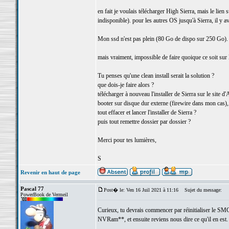
en fait je voulais télécharger High Sierra, mais le lien
indisponible). pour les autres OS jusqu'à Sierra, il y av
Mon ssd n'est pas plein (80 Go de dispo sur 250 Go).
mais vraiment, impossible de faire quoique ce soit sur l'o
Tu penses qu'une clean install serait la solution ?
que dois-je faire alors ?
télécharger à nouveau l'installer de Sierra sur le site 
booter sur disque dur externe (firewire dans mon cas),
tout effacer et lancer l'installer de Sierra ?
puis tout remettre dossier par dossier ?
Merci pour tes lumières,
S
Revenir en haut de page
Pascal 77
Post� le: Ven 16 Juil 2021 à 11:16
Sujet du message:
PowerBook de Vermeil
Curieux, tu devrais commencer par réinitialiser le SMC
NVRam**, et ensuite reviens nous dire ce qu'il en est. 