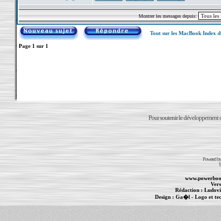
Montrer les messages depuis:
Tout sur les MacBook Index 
Page
1
sur
1
Pour soutenir le développement du
Powered b
T
www.powerboo
Vers
Rédaction :
Ludovi
Design :
Ga�l
- Logo et te
Informations :
PowerBook
-
MacBook Pro
-
i