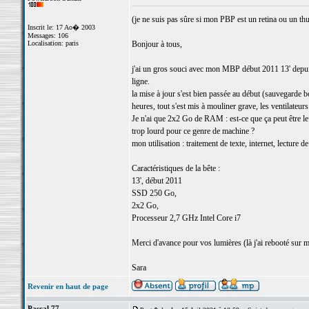
(je ne suis pas sûre si mon PBP est un retina ou un thu
Inscrit le: 17 Ao� 2003
Messages: 106
Localisation: paris
Bonjour à tous,
j'ai un gros souci avec mon MBP début 2011 13' depuis h
ligne.
la mise à jour s'est bien passée au début (sauvegarde 
heures, tout s'est mis à mouliner grave, les ventilateurs
Je n'ai que 2x2 Go de RAM : est-ce que ça peut être le 
trop lourd pour ce genre de machine ?
mon utilisation : traitement de texte, internet, lecture 
Caractéristiques de la bête :
13', début 2011
SSD 250 Go,
2x2 Go,
Processeur 2,7 GHz Intel Core i7
Merci d'avance pour vos lumières (là j'ai rebooté sur
Sara
Revenir en haut de page
Pascal 77