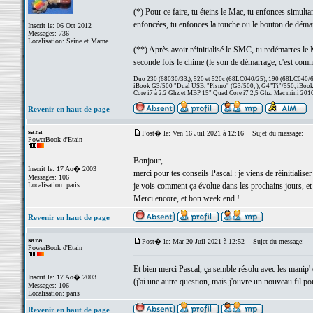
(*) Pour ce faire, tu éteins le Mac, tu enfonces simulta
enfoncées, tu enfonces la touche ou le bouton de déma
Inscrit le: 06 Oct 2012
Messages: 736
Localisation: Seine et Marne
(**) Après avoir réinitialisé le SMC, tu redémarres le 
seconde fois le chime (le son de démarrage, c'est comme 
_________________
Duo 230 (68030/33,), 520 et 520c (68LC040/25), 190 (68LC040/66/
iBook G3/500 "Dual USB, "Pismo" (G3/500, ), G4"Ti"/550, iBook
Core i7 à 2,2 Ghz et MBP 15" Quad Core i7 2,5 Ghz, Mac mini 201
Revenir en haut de page
sara
Post� le: Ven 16 Juil 2021 à 12:16
Sujet du message:
PowerBook d'Etain
Bonjour,
Inscrit le: 17 Ao� 2003
merci pour tes conseils Pascal : je viens de réinitial
Messages: 106
Localisation: paris
je vois comment ça évolue dans les prochains jours, et 
Merci encore, et bon week end !
Revenir en haut de page
sara
Post� le: Mar 20 Juil 2021 à 12:52
Sujet du message:
PowerBook d'Etain
Et bien merci Pascal, ça semble résolu avec les manip' 
Inscrit le: 17 Ao� 2003
(j'ai une autre question, mais j'ouvre un nouveau fil po
Messages: 106
Localisation: paris
Revenir en haut de page