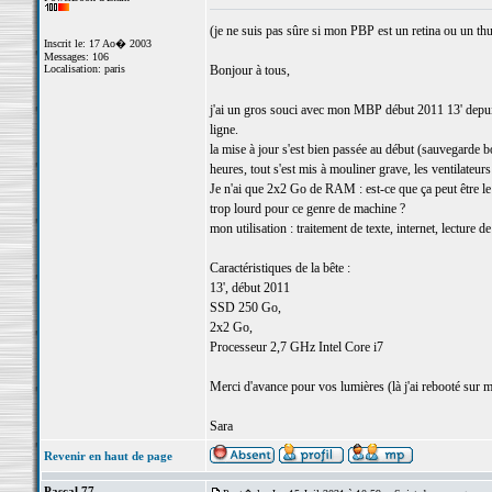
(je ne suis pas sûre si mon PBP est un retina ou un thu
Inscrit le: 17 Ao� 2003
Messages: 106
Localisation: paris
Bonjour à tous,
j'ai un gros souci avec mon MBP début 2011 13' depuis h
ligne.
la mise à jour s'est bien passée au début (sauvegarde 
heures, tout s'est mis à mouliner grave, les ventilateurs
Je n'ai que 2x2 Go de RAM : est-ce que ça peut être le 
trop lourd pour ce genre de machine ?
mon utilisation : traitement de texte, internet, lecture 
Caractéristiques de la bête :
13', début 2011
SSD 250 Go,
2x2 Go,
Processeur 2,7 GHz Intel Core i7
Merci d'avance pour vos lumières (là j'ai rebooté sur
Sara
Revenir en haut de page
Pascal 77