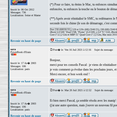
(*) Pour ce faire, tu éteins le Mac, tu enfonces simulta
enfoncées, tu enfonces la touche ou le bouton de déma
Inscrit le: 06 Oct 2012
Messages: 736
Localisation: Seine et Marne
(**) Après avoir réinitialisé le SMC, tu redémarres le 
seconde fois le chime (le son de démarrage, c'est comme 
_________________
Duo 230 (68030/33,), 520 et 520c (68LC040/25), 190 (68LC040/66/
iBook G3/500 "Dual USB, "Pismo" (G3/500, ), G4"Ti"/550, iBook
Core i7 à 2,2 Ghz et MBP 15" Quad Core i7 2,5 Ghz, Mac mini 201
Revenir en haut de page
sara
Post� le: Ven 16 Juil 2021 à 12:16
Sujet du message:
PowerBook d'Etain
Bonjour,
Inscrit le: 17 Ao� 2003
merci pour tes conseils Pascal : je viens de réinitial
Messages: 106
Localisation: paris
je vois comment ça évolue dans les prochains jours, et 
Merci encore, et bon week end !
Revenir en haut de page
sara
Post� le: Mar 20 Juil 2021 à 12:52
Sujet du message:
PowerBook d'Etain
Et bien merci Pascal, ça semble résolu avec les manip' 
Inscrit le: 17 Ao� 2003
(j'ai une autre question, mais j'ouvre un nouveau fil po
Messages: 106
Localisation: paris
Revenir en haut de page