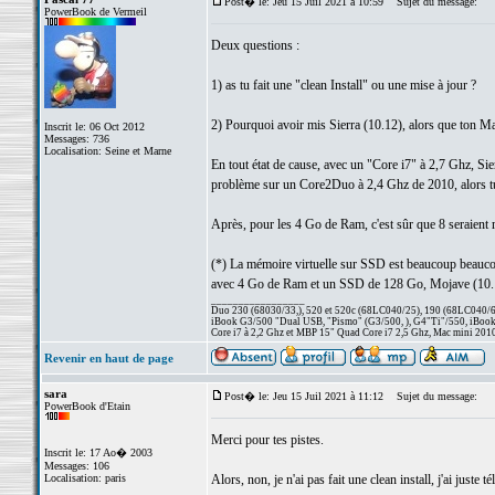
Post� le: Jeu 15 Juil 2021 à 10:59
Sujet du message:
PowerBook de Vermeil
Deux questions :
1) as tu fait une "clean Install" ou une mise à jour ?
2) Pourquoi avoir mis Sierra (10.12), alors que ton M
Inscrit le: 06 Oct 2012
Messages: 736
Localisation: Seine et Marne
En tout état de cause, avec un "Core i7" à 2,7 Ghz, Sier
problème sur un Core2Duo à 2,4 Ghz de 2010, alors t
Après, pour les 4 Go de Ram, c'est sûr que 8 seraient m
(*) La mémoire virtuelle sur SSD est beaucoup beauc
avec 4 Go de Ram et un SSD de 128 Go, Mojave (10.1
_________________
Duo 230 (68030/33,), 520 et 520c (68LC040/25), 190 (68LC040/66/
iBook G3/500 "Dual USB, "Pismo" (G3/500, ), G4"Ti"/550, iBook
Core i7 à 2,2 Ghz et MBP 15" Quad Core i7 2,5 Ghz, Mac mini 201
Revenir en haut de page
sara
Post� le: Jeu 15 Juil 2021 à 11:12
Sujet du message:
PowerBook d'Etain
Merci pour tes pistes.
Inscrit le: 17 Ao� 2003
Messages: 106
Localisation: paris
Alors, non, je n'ai pas fait une clean install, j'ai juste t