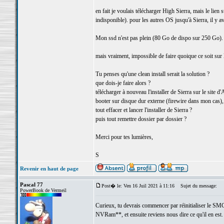
en fait je voulais télécharger High Sierra, mais le lien
indisponible). pour les autres OS jusqu'à Sierra, il y av
Mon ssd n'est pas plein (80 Go de dispo sur 250 Go).
mais vraiment, impossible de faire quoique ce soit sur l'o
Tu penses qu'une clean install serait la solution ?
que dois-je faire alors ?
télécharger à nouveau l'installer de Sierra sur le site 
booter sur disque dur externe (firewire dans mon cas),
tout effacer et lancer l'installer de Sierra ?
puis tout remettre dossier par dossier ?
Merci pour tes lumières,
S
Revenir en haut de page
Pascal 77
Post� le: Ven 16 Juil 2021 à 11:16
Sujet du message:
PowerBook de Vermeil
Curieux, tu devrais commencer par réinitialiser le SMC
NVRam**, et ensuite reviens nous dire ce qu'il en est. 