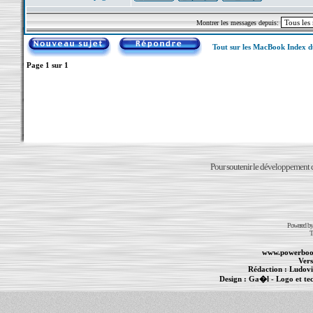
Montrer les messages depuis:
Tout sur les MacBook Index 
Page
1
sur
1
Pour soutenir le développement du
Powered b
T
www.powerboo
Vers
Rédaction :
Ludovi
Design :
Ga�l
- Logo et te
Informations :
PowerBook
-
MacBook Pro
-
i