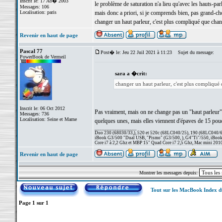
Inscrit le: 17 Ao� 2003
le problème de saturation n'a lieu qu'avec les hauts-par
Messages: 106
Localisation: paris
mais donc a priori, si je comprends bien, pas grand-cho
changer un haut parleur, c'est plus compliqué que chan
Revenir en haut de page
Pascal 77
Post� le: Jeu 22 Juil 2021 à 11:23
Sujet du message:
PowerBook de Vermeil
sara a �crit:
changer un haut parleur, c'est plus compliqué 
Inscrit le: 06 Oct 2012
Pas vraiment, mais on ne change pas un "haut parleur" tu 
Messages: 736
Localisation: Seine et Marne
quelques unes, mais elles viennent d'épaves de 15 pouc
_________________
Duo 230 (68030/33,), 520 et 520c (68LC040/25), 190 (68LC040/66/
iBook G3/500 "Dual USB, "Pismo" (G3/500, ), G4"Ti"/550, iBook
Core i7 à 2,2 Ghz et MBP 15" Quad Core i7 2,5 Ghz, Mac mini 201
Revenir en haut de page
Montrer les messages depuis:
Tout sur les MacBook Index 
Page
1
sur
1