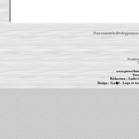
Pour soutenir le développement du
Powered b
T
www.powerboo
Vers
Rédaction :
Ludovi
Design :
Ga�l
- Logo et te
Informations :
PowerBook
-
MacBook Pro
-
i