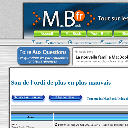
MacBook-fr.com : 100% Apple... 100% nomade !
Aller au contenu
-
Aller au menu général
-
Aller au menu de la
Menu général
Accueil
MacBook
PowerBook
iBo
Aide
Rechercher
Liste des Membres
Groupes
S'e
Son de l'ordi de plus en plus mauvais
Tout sur les MacBook Index 
Auteur
sara
Post� le: Mar 20 Juil 2021 à 13:46
Sujet du message: Son 
PowerBook d'Etain