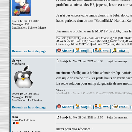
problème au niveau des HP, je pense, le son est normal
Je n'ai pas encore eu le temps d'ouvrir le bébé, donc, j
hauts-parleurs d'un de mes "SoundStick" Harman Kardon,
Inscrit le: 06 Oct 2012
Messages: 736
Localisation: Seine et Marne
J'ai aussi le problème sur le MBP 17' de 2006, mais là,
_________________
Duo 230 (68030/33,), 520 et 520c (68LC040/25), 190 (68LC040/66/
iBook G3/500 "Dual USB, "Pismo" (G3/500, ), G4"Ti"/550, iBook
Core i7 à 2,2 Ghz et MBP 15" Quad Core i7 2,5 Ghz, Mac mini 201
Revenir en haut de page
ch-vox
Post� le: Mer 21 Juil 2021 à 13:30
Sujet du message:
Modérateur
un aimant décollé, ou la bobine abîmée des hp. parfois l
classique de chaîne hifi). les petits bouts de vernis vi
La seule solution pour un hp du gabarits de nos machines
_________________
Vincent
MacBook Pro Retina 15" mi-2014 Core i7 2,5GHz 16 Go 512 Go
Inscrit le: 22 Oct 2003
Messages: 19383
Localisation: La Réunion
Revenir en haut de page
sara
Post� le: Mer 21 Juil 2021 à 19:50
Sujet du message:
PowerBook d'Etain
merci pour vos réponses !