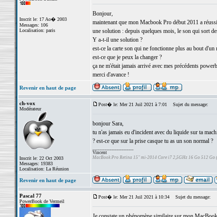
Bonjour,
Inscrit le: 17 Ao� 2003
maintenant que mon Macbook Pro début 2011 a réussi à d
Messages: 106
Localisation: paris
une solution : depuis quelques mois, le son qui sort des
Y a-t-il une solution ?
est-ce la carte son qui ne fonctionne plus au bout d'u
est-ce que je peux la changer ?
ça ne m'était jamais arrivé avec mes précédents power
merci d'avance !
Revenir en haut de page
ch-vox
Post� le: Mer 21 Juil 2021 à 7:01
Sujet du message:
Modérateur
bonjour Sara,
tu n'as jamais eu d'incident avec du liquide sur ta machi
? est-ce que sur la prise casque tu as un son normal ?
_________________
Vincent
MacBook Pro Retina 15" mi-2014 Core i7 2,5GHz 16 Go 512 Go
Inscrit le: 22 Oct 2003
Messages: 19383
Localisation: La Réunion
Revenir en haut de page
Pascal 77
Post� le: Mer 21 Juil 2021 à 10:34
Sujet du message:
PowerBook de Vermeil
Je constate un phénomène similaire sur mon MacBook "A