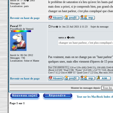
Inscrit le: 17 Ao� 2003
le problème de saturation n'a lieu qu'avec les hauts-par
Messages: 106
Localisation: paris
mais donc a priori, si je comprends bien, pas grand-cho
changer un haut parleur, c'est plus compliqué que chan
Revenir en haut de page
Pascal 77
Post� le: Jeu 22 Juil 2021 à 11:23
Sujet du message:
PowerBook de Vermeil
sara a �crit:
changer un haut parleur, c'est plus compliqué 
Inscrit le: 06 Oct 2012
Pas vraiment, mais on ne change pas un "haut parleur" tu 
Messages: 736
Localisation: Seine et Marne
quelques unes, mais elles viennent d'épaves de 15 pouc
_________________
Duo 230 (68030/33,), 520 et 520c (68LC040/25), 190 (68LC040/66/
iBook G3/500 "Dual USB, "Pismo" (G3/500, ), G4"Ti"/550, iBook
Core i7 à 2,2 Ghz et MBP 15" Quad Core i7 2,5 Ghz, Mac mini 201
Revenir en haut de page
Montrer les messages depuis:
Tout sur les MacBook Index 
Page
1
sur
1