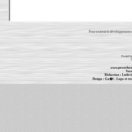
Pour soutenir le développement du
Powered b
T
www.powerboo
Vers
Rédaction :
Ludovi
Design :
Ga�l
- Logo et te
Informations :
PowerBook
-
MacBook Pro
-
i