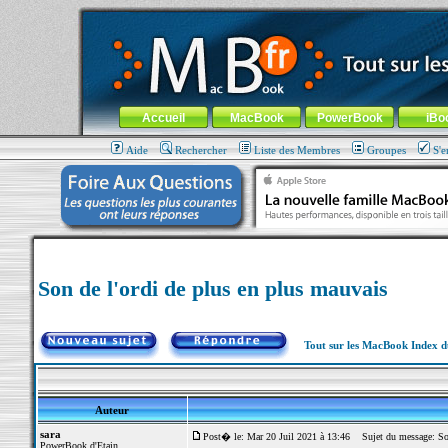
MacBook-fr.com : 100% Apple... 100% nomade !
Aller au contenu
-
Aller au menu général
-
Aller au menu de la
Menu général
Accueil
MacBook
PowerBook
iBo
Aide
Rechercher
Liste des Membres
Groupes
S'e
Son de l'ordi de plus en plus mauvais
Tout sur les MacBook Index 
Auteur
sara
Post� le: Mar 20 Juil 2021 à 13:46
Sujet du message: Son 
PowerBook d'Etain