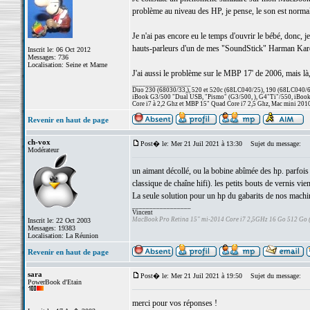
problème au niveau des HP, je pense, le son est normal
Je n'ai pas encore eu le temps d'ouvrir le bébé, donc, j
hauts-parleurs d'un de mes "SoundStick" Harman Kardon,
Inscrit le: 06 Oct 2012
Messages: 736
Localisation: Seine et Marne
J'ai aussi le problème sur le MBP 17' de 2006, mais là,
_________________
Duo 230 (68030/33,), 520 et 520c (68LC040/25), 190 (68LC040/66/
iBook G3/500 "Dual USB, "Pismo" (G3/500, ), G4"Ti"/550, iBook
Core i7 à 2,2 Ghz et MBP 15" Quad Core i7 2,5 Ghz, Mac mini 201
Revenir en haut de page
ch-vox
Post� le: Mer 21 Juil 2021 à 13:30
Sujet du message:
Modérateur
un aimant décollé, ou la bobine abîmée des hp. parfois l
classique de chaîne hifi). les petits bouts de vernis vi
La seule solution pour un hp du gabarits de nos machines
_________________
Vincent
MacBook Pro Retina 15" mi-2014 Core i7 2,5GHz 16 Go 512 Go
Inscrit le: 22 Oct 2003
Messages: 19383
Localisation: La Réunion
Revenir en haut de page
sara
Post� le: Mer 21 Juil 2021 à 19:50
Sujet du message:
PowerBook d'Etain
merci pour vos réponses !