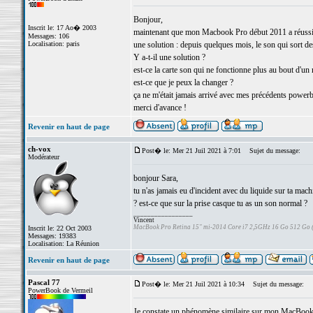
Bonjour,
Inscrit le: 17 Ao� 2003
maintenant que mon Macbook Pro début 2011 a réussi à d
Messages: 106
Localisation: paris
une solution : depuis quelques mois, le son qui sort des
Y a-t-il une solution ?
est-ce la carte son qui ne fonctionne plus au bout d'u
est-ce que je peux la changer ?
ça ne m'était jamais arrivé avec mes précédents power
merci d'avance !
Revenir en haut de page
ch-vox
Post� le: Mer 21 Juil 2021 à 7:01
Sujet du message:
Modérateur
bonjour Sara,
tu n'as jamais eu d'incident avec du liquide sur ta machi
? est-ce que sur la prise casque tu as un son normal ?
_________________
Vincent
MacBook Pro Retina 15" mi-2014 Core i7 2,5GHz 16 Go 512 Go
Inscrit le: 22 Oct 2003
Messages: 19383
Localisation: La Réunion
Revenir en haut de page
Pascal 77
Post� le: Mer 21 Juil 2021 à 10:34
Sujet du message:
PowerBook de Vermeil
Je constate un phénomène similaire sur mon MacBook "A