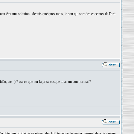
ut-être une solution : depuis quelques mois, le son qui sort des enceintes de l'ordi
idéo, etc...) ? est-ce que sur la prise casque tu as un son normal ?
est bien un problème au niveau des HP, je pense, le son est normal dans le casque.