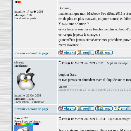
Bonjour,
Inscrit le: 17 Ao� 2003
maintenant que mon Macbook Pro début 2011 a réussi à 
Messages: 106
Localisation: paris
est de plus en plus mauvais, toujours saturé, et faible
Y a-t-il une solution ?
est-ce la carte son qui ne fonctionne plus au bout d
est-ce que je peux la changer ?
ça ne m'était jamais arrivé avec mes précédents pow
merci d'avance !
Revenir en haut de page
ch-vox
Post� le: Mer 21 Juil 2021 à 7:01
Sujet du message:
Modérateur
bonjour Sara,
tu n'as jamais eu d'incident avec du liquide sur ta ma
_________________
Vincent
MacBook Pro Retina 15" mi-2014 Core i7 2,5GHz 16 Go 512 
Inscrit le: 22 Oct 2003
Messages: 19383
Localisation: La Réunion
Revenir en haut de page
Pascal 77
Post� le: Mer 21 Juil 2021 à 10:34
Sujet du message:
PowerBook de Vermeil
Je constate un phénomène similaire sur mon MacBook 