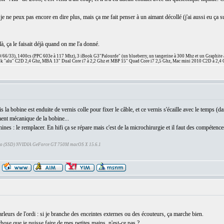
, je ne peux pas encore en dire plus, mais ça me fait penser à un aimant décollé (j'ai aussi eu 
à, ça le faisait déjà quand on me l'a donné.
66/33), 1400cs (PPC 603e à 117 Mhz), 3 iBook G3"Palourde" (un blueberry, un tangerine à 300 Mhz et un Graphite
 "alu" C2D 2,4 Ghz, MBA 13" Dual Core i7 à 2,2 Ghz et MBP 15" Quad Core i7 2,5 Ghz, Mac mini 2010 C2D à 2,4 
la bobine est enduite de vernis colle pour fixer le câble, et ce vernis s'écaille avec le temps (da
ment mécanique de la bobine...
es : le remplacer. En hifi ça se répare mais c'est de la microchirurgie et il faut des compétence
Go (SSD) NVIDIA GeForce GT 750M macOS X 15.6.1
arleurs de l'ordi : si je branche des enceintes externes ou des écouteurs, ça marche bien.
hose que je puisse faire de mes petites mains, n'est-ce pas ?