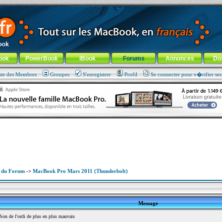
ade !
général
-
Aller au menu de la rubrique
ook
PowerBook
iBook
Forums
Annonces
Do
ste des Membres
Groupes
S'enregistrer
Profil
Se connecter pour v�rifier se
x du Forum
->
MacBook Pro Mars 2011 (Thunderbolt)
Message
n de l'ordi de plus en plus mauvais