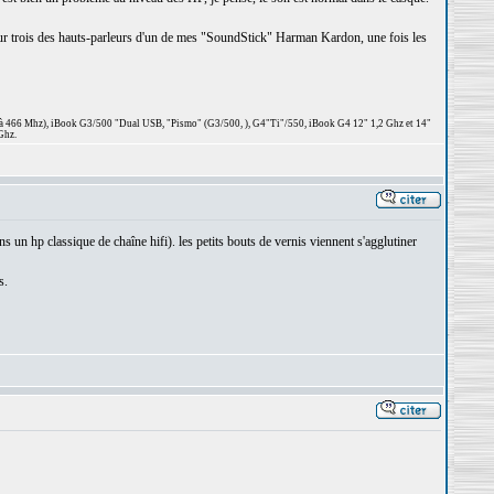
ça sur trois des hauts-parleurs d'un de mes "SoundStick" Harman Kardon, une fois les
 à 466 Mhz), iBook G3/500 "Dual USB, "Pismo" (G3/500, ), G4"Ti"/550, iBook G4 12" 1,2 Ghz et 14"
Ghz.
ns un hp classique de chaîne hifi). les petits bouts de vernis viennent s'agglutiner
s.