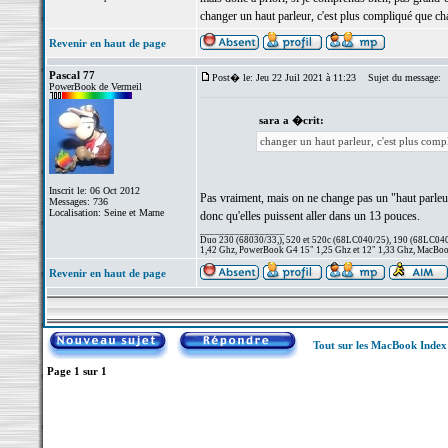
changer un haut parleur, c'est plus compliqué que ch
Revenir en haut de page
Pascal 77
Post� le: Jeu 22 Juil 2021 à 11:23
Sujet du message:
PowerBook de Vermeil
sara a �crit:
changer un haut parleur, c'est plus comp
Inscrit le: 06 Oct 2012
Pas vraiment, mais on ne change pas un "haut parleur" 
Messages: 736
Localisation: Seine et Marne
donc qu'elles puissent aller dans un 13 pouces.
_________________
Duo 230 (68030/33,), 520 et 520c (68LC040/25), 190 (68LC040/
1,42 Ghz, PowerBook G4 15" 1,25 Ghz et 12" 1,33 Ghz, MacBook
Revenir en haut de page
Tout sur les MacBook Inde
Page
1
sur
1