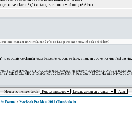
anger un ventilateur ? (j'ai eu fait ça sur mon powerbook précédent)
liqué que changer un ventilateur ? (j'ai eu fait ça sur mon powerbook précédent)
tu es obligé de changer toute l'enceinte, et pour ce faire, il faut en trouver, ce qui n'est pas 
66/33), 1400cs (PPC 603e à 117 Mhz), 3 iBook G3"Palourde" (un blueberry, un tangerine à 300 Mhz et un Graphite
 "alu" C2D 2,4 Ghz, MBA 13" Dual Core i7 à 2,2 Ghz et MBP 15" Quad Core i7 2,5 Ghz, Mac mini 2010 C2D à 2,4 
Montrer les messages depuis:
x du Forum
->
MacBook Pro Mars 2011 (Thunderbolt)