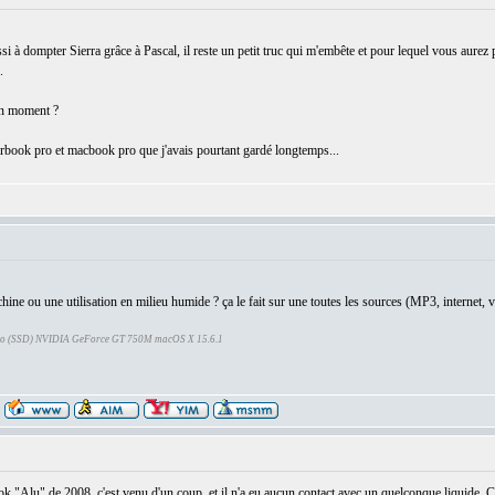
dompter Sierra grâce à Pascal, il reste un petit truc qui m'embête et pour lequel vous aurez pe
.
'un moment ?
erbook pro et macbook pro que j'avais pourtant gardé longtemps...
chine ou une utilisation en milieu humide ? ça le fait sur une toutes les sources (MP3, internet, v
Go (SSD) NVIDIA GeForce GT 750M macOS X 15.6.1
"Alu" de 2008, c'est venu d'un coup, et il n'a eu aucun contact avec un quelconque liquide. C'