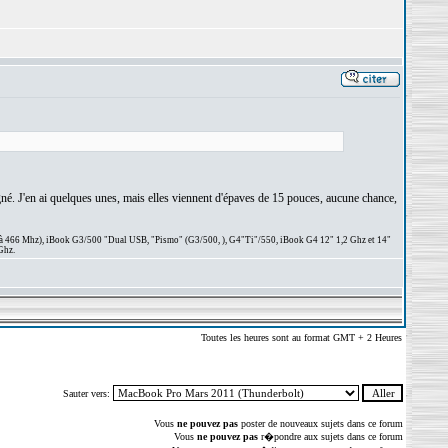
gagné. J'en ai quelques unes, mais elles viennent d'épaves de 15 pouces, aucune chance,
 à 466 Mhz), iBook G3/500 "Dual USB, "Pismo" (G3/500, ), G4"Ti"/550, iBook G4 12" 1,2 Ghz et 14"
Ghz.
Toutes les heures sont au format GMT + 2 Heures
Sauter vers:
Vous
ne pouvez pas
poster de nouveaux sujets dans ce forum
Vous
ne pouvez pas
r�pondre aux sujets dans ce forum