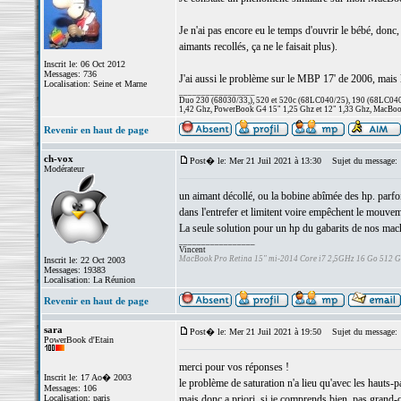
Je n'ai pas encore eu le temps d'ouvrir le bébé, donc
aimants recollés, ça ne le faisait plus).
Inscrit le: 06 Oct 2012
Messages: 736
J'ai aussi le problème sur le MBP 17' de 2006, mais l
Localisation: Seine et Marne
_________________
Duo 230 (68030/33,), 520 et 520c (68LC040/25), 190 (68LC040/
1,42 Ghz, PowerBook G4 15" 1,25 Ghz et 12" 1,33 Ghz, MacBook
Revenir en haut de page
ch-vox
Post� le: Mer 21 Juil 2021 à 13:30
Sujet du message:
Modérateur
un aimant décollé, ou la bobine abîmée des hp. parfois 
dans l'entrefer et limitent voire empêchent le mouve
La seule solution pour un hp du gabarits de nos machin
_________________
Vincent
MacBook Pro Retina 15" mi-2014 Core i7 2,5GHz 16 Go 512 
Inscrit le: 22 Oct 2003
Messages: 19383
Localisation: La Réunion
Revenir en haut de page
sara
Post� le: Mer 21 Juil 2021 à 19:50
Sujet du message:
PowerBook d'Etain
merci pour vos réponses !
Inscrit le: 17 Ao� 2003
le problème de saturation n'a lieu qu'avec les hauts-p
Messages: 106
Localisation: paris
mais donc a priori, si je comprends bien, pas grand-c