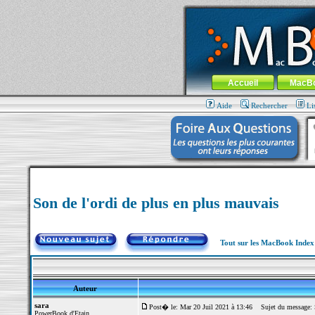
MacBook-fr.com : 100% Apple... 100% nom
Aller au contenu
-
Aller au menu 
Menu général
Accueil
MacB
Aide
Rechercher
Li
Son de l'ordi de plus en plus mauvais
Tout sur les MacBook Inde
Auteur
sara
Post� le: Mar 20 Juil 2021 à 13:46
Sujet du message: So
PowerBook d'Etain