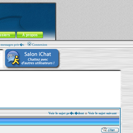
ssiers
À propos
s messages priv�s
Connexion
Voir le sujet pr�c�dent
::
Voir le sujet suivant