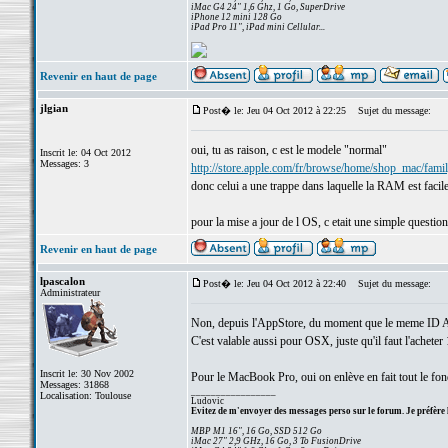
iMac G4 24" 1,6 Ghz, 1 Go, SuperDrive
iPhone 12 mini 128 Go
iPad Pro 11", iPad mini Cellular...
Revenir en haut de page
jlgian
Post� le: Jeu 04 Oct 2012 à 22:25
Sujet du message:
oui, tu as raison, c est le modele "normal"
Inscrit le: 04 Oct 2012
Messages: 3
http://store.apple.com/fr/browse/home/shop_mac/fami
donc celui a une trappe dans laquelle la RAM est facile
pour la mise a jour de l OS, c etait une simple question
Revenir en haut de page
lpascalon
Post� le: Jeu 04 Oct 2012 à 22:40
Sujet du message:
Administrateur
Non, depuis l'AppStore, du moment que le meme ID Appl
C'est valable aussi pour OSX, juste qu'il faut l'acheter 
Inscrit le: 30 Nov 2002
Pour le MacBook Pro, oui on enlève en fait tout le fond 
Messages: 31868
_________________
Localisation: Toulouse
Ludovic
Evitez de m'envoyer des messages perso sur le forum. Je préfère 
MBP M1 16", 16 Go, SSD 512 Go
iMac 27" 2,9 GHz, 16 Go, 3 To FusionDrive