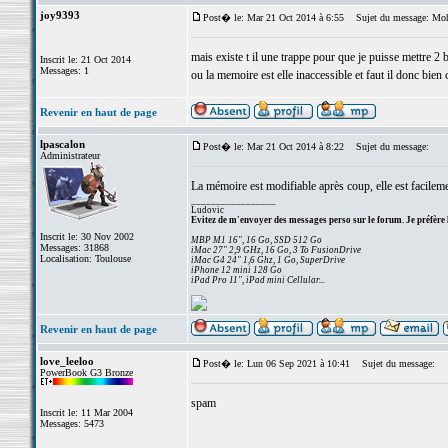
joy9393
Post� le: Mar 21 Oct 2014 à 6:55
Sujet du message: Moh
mais existe t il une trappe pour que je puisse mettre 2 
Inscrit le: 21 Oct 2014
Messages: 1
ou la memoire est elle inaccessible et faut il donc bien 
Revenir en haut de page
lpascalon
Post� le: Mar 21 Oct 2014 à 8:22
Sujet du message:
Administrateur
La mémoire est modifiable après coup, elle est facileme
_________________
Ludovic
Evitez de m'envoyer des messages perso sur le forum. Je préfère 
Inscrit le: 30 Nov 2002
MBP M1 16", 16 Go, SSD 512 Go
Messages: 31868
iMac 27" 2,9 GHz, 16 Go, 3 To FusionDrive
Localisation: Toulouse
iMac G4 24" 1,6 Ghz, 1 Go, SuperDrive
iPhone 12 mini 128 Go
iPad Pro 11", iPad mini Cellular...
Revenir en haut de page
love_leeloo
Post� le: Lun 06 Sep 2021 à 10:41
Sujet du message:
PowerBook G3 Bronze
spam
Inscrit le: 11 Mar 2004
Messages: 5473