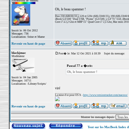
PowerBook de Vermeil
Oh, le beau spammer !
_________________
Duo 230 (68030/33,), 520 et 520c (68LC040/25), 190 (68LC040/66/
iBook G3/500 "Dual USB, "Pismo" (G3/500, ), G4"Ti"/550, iBook
Core i7 à 2,2 Ghz et MBP 15" Quad Core i7 2,5 Ghz, Mac mini 201
Inscrit le: 06 Oct 2012
Messages: 736
Localisation: Seine et Marne
Revenir en haut de page
blackjmac
Post� le: Mar 12 Oct 2021 à 18:39
Sujet du message:
Modérateur
Pascal 77 a �crit:
Oh, le beau spammer !
Inscrit le: 04 Jan 2005
Messages: 16711
Localisation: /Library/Scripts/
viré
_________________
La mine d'or pour OS X -
http://www.versiontracker.com/macosx/
Revenir en haut de page
Montrer les messages depuis:
Tout sur les MacBook Index 