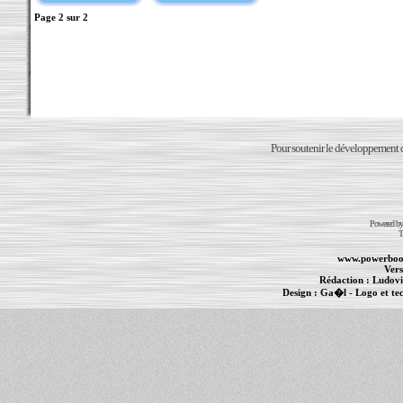
Page
2
sur
2
Pour soutenir le développement du
Powered b
T
www.powerboo
Vers
Rédaction :
Ludovi
Design :
Ga�l
- Logo et te
Informations :
PowerBook
-
MacBook Pro
-
i