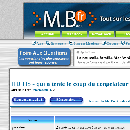
MacBook-fr.com : 100% Apple... 100% nomade !
Aller au contenu
-
Aller au menu général
-
Aller au menu de la
Menu général
Accueil
MacBook
PowerBook
iBo
Aide
Rechercher
Liste des Membres
Groupes
S'e
HD HS - qui a tenté le coup du congélateur
Aller � la page
Pr�c�dente
1
,
2
Tout sur les MacBook Index 
Auteur
lpascalon
Post� le: Jeu 17 Sep 2009 à 19:29
Sujet du message: