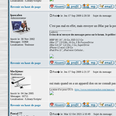
Localisation: /Library/Scripts/
Revenir en haut de page
lpascalon
Post� le: Jeu 17 Sep 2009 à 20:50
Sujet du message:
Administrateur
C'est pas mal en effet, mais envoyer un iMac par la po
_________________
Ludovic
Evitez de m'envoyer des messages perso sur le forum. Je préfère 
Inscrit le: 30 Nov 2002
MBP M1 16", 16 Go, SSD 512 Go
Messages: 31868
iMac 27" 2,9 GHz, 16 Go, 3 To FusionDrive
Localisation: Toulouse
iMac G4 24" 1,6 Ghz, 1 Go, SuperDrive
iPhone 12 mini 128 Go
iPad Pro 11", iPad mini Cellular...
Revenir en haut de page
blackjmac
Post� le: Jeu 17 Sep 2009 à 21:37
Sujet du message:
Modérateur
oui mais quand on a un appareil don on ne connaît pas 
_________________
La mine d'or pour OS X -
http://www.versiontracker.com/macosx/
Inscrit le: 04 Jan 2005
Messages: 16711
Localisation: /Library/Scripts/
Revenir en haut de page
Pascal 77
Post� le: Mar 12 Oct 2021 à 10:49
Sujet du message: