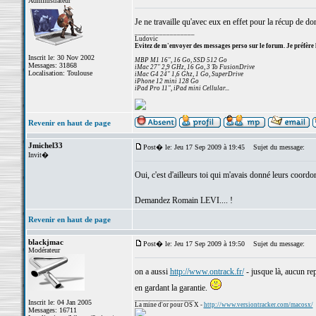
Administrateur
Je ne travaille qu'avec eux en effet pour la récup de don
_________________
Ludovic
Evitez de m'envoyer des messages perso sur le forum. Je préfère 
Inscrit le: 30 Nov 2002
MBP M1 16", 16 Go, SSD 512 Go
Messages: 31868
iMac 27" 2,9 GHz, 16 Go, 3 To FusionDrive
Localisation: Toulouse
iMac G4 24" 1,6 Ghz, 1 Go, SuperDrive
iPhone 12 mini 128 Go
iPad Pro 11", iPad mini Cellular...
Revenir en haut de page
Jmichel33
Post� le: Jeu 17 Sep 2009 à 19:45
Sujet du message:
Invit�
Oui, c'est d'ailleurs toi qui m'avais donné leurs coordo
Demandez Romain LEVI.... !
Revenir en haut de page
blackjmac
Post� le: Jeu 17 Sep 2009 à 19:50
Sujet du message:
Modérateur
on a aussi
http://www.ontrack.fr/
- jusque là, aucun re
en gardant la garantie.
_________________
Inscrit le: 04 Jan 2005
La mine d'or pour OS X -
http://www.versiontracker.com/macosx/
Messages: 16711