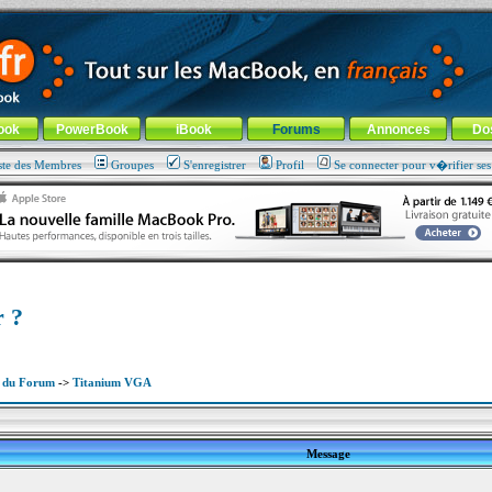
ade !
général
-
Aller au menu de la rubrique
ook
PowerBook
iBook
Forums
Annonces
Do
ste des Membres
Groupes
S'enregistrer
Profil
Se connecter pour v�rifier se
r ?
x du Forum
->
Titanium VGA
Message