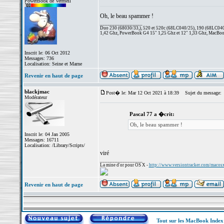
PowerBook de Vermeil
Oh, le beau spammer !
_________________
Duo 230 (68030/33,), 520 et 520c (68LC040/25), 190 (68LC040/
1,42 Ghz, PowerBook G4 15" 1,25 Ghz et 12" 1,33 Ghz, MacBook
Inscrit le: 06 Oct 2012
Messages: 736
Localisation: Seine et Marne
Revenir en haut de page
blackjmac
Post� le: Mar 12 Oct 2021 à 18:39
Sujet du message:
Modérateur
Pascal 77 a �crit:
Oh, le beau spammer !
Inscrit le: 04 Jan 2005
Messages: 16711
Localisation: /Library/Scripts/
viré
_________________
La mine d'or pour OS X -
http://www.versiontracker.com/macos
Revenir en haut de page
Tout sur les MacBook Inde