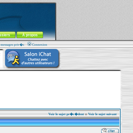
ssiers
À propos
s messages priv�s
Connexion
Voir le sujet pr�c�dent
::
Voir le sujet suivant