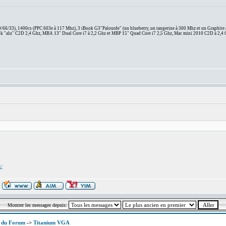
66/33), 1400cs (PPC 603e à 117 Mhz), 3 iBook G3"Palourde" (un blueberry, un tangerine à 300 Mhz et un Graphite
 "alu" C2D 2,4 Ghz, MBA 13" Dual Core i7 à 2,2 Ghz et MBP 15" Quad Core i7 2,5 Ghz, Mac mini 2010 C2D à 2,4 
x/
Montrer les messages depuis:
x du Forum
->
Titanium VGA