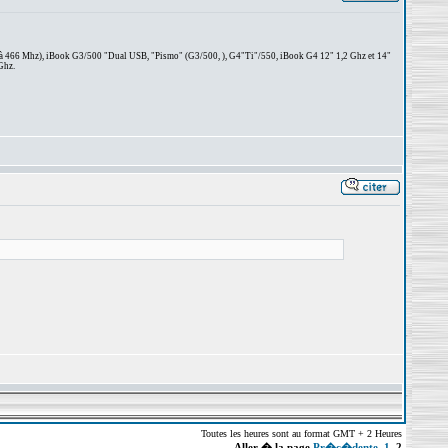
 à 466 Mhz), iBook G3/500 "Dual USB, "Pismo" (G3/500, ), G4"Ti"/550, iBook G4 12" 1,2 Ghz et 14"
Ghz.
Toutes les heures sont au format GMT + 2 Heures
Aller � la page
Pr�c�dente
1
,
2