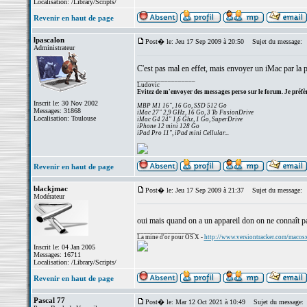
Localisation: /Library/Scripts/
Revenir en haut de page
lpascalon
Post� le: Jeu 17 Sep 2009 à 20:50
Sujet du message:
Administrateur
C'est pas mal en effet, mais envoyer un iMac par la 
_________________
Ludovic
Evitez de m'envoyer des messages perso sur le forum. Je préfèr
Inscrit le: 30 Nov 2002
MBP M1 16", 16 Go, SSD 512 Go
Messages: 31868
iMac 27" 2,9 GHz, 16 Go, 3 To FusionDrive
Localisation: Toulouse
iMac G4 24" 1,6 Ghz, 1 Go, SuperDrive
iPhone 12 mini 128 Go
iPad Pro 11", iPad mini Cellular...
Revenir en haut de page
blackjmac
Post� le: Jeu 17 Sep 2009 à 21:37
Sujet du message:
Modérateur
oui mais quand on a un appareil don on ne connaît pa
_________________
La mine d'or pour OS X -
http://www.versiontracker.com/macos
Inscrit le: 04 Jan 2005
Messages: 16711
Localisation: /Library/Scripts/
Revenir en haut de page
Pascal 77
Post� le: Mar 12 Oct 2021 à 10:49
Sujet du message: