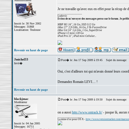
Administrateur
Je ne travaille qu'avec eux en effet pour la récup de d
_________________
Ludovic
Evitez de m'envoyer des messages perso sur le forum. Je préfèr
Inscrit le: 30 Nov 2002
MBP M1 16", 16 Go, SSD 512 Go
Messages: 31868
iMac 27" 2,9 GHz, 16 Go, 3 To FusionDrive
Localisation: Toulouse
iMac G4 24" 1,6 Ghz, 1 Go, SuperDrive
iPhone 12 mini 128 Go
iPad Pro 11", iPad mini Cellular...
Revenir en haut de page
Jmichel33
Post� le: Jeu 17 Sep 2009 à 19:45
Sujet du message:
Invit�
Oui, c'est d'ailleurs toi qui m'avais donné leurs coor
Demandez Romain LEVI.... !
Revenir en haut de page
blackjmac
Post� le: Jeu 17 Sep 2009 à 19:50
Sujet du message:
Modérateur
on a aussi
http://www.ontrack.fr/
- jusque là, aucun 
_________________
La mine d'or pour OS X -
http://www.versiontracker.com/macos
Inscrit le: 04 Jan 2005
Messages: 16711