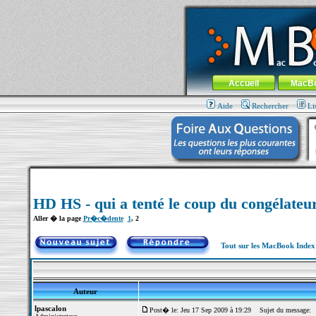
MacBook-fr.com : 100% Apple... 100% nom
Aller au contenu
-
Aller au menu 
Menu général
Accueil
MacB
Aide
Rechercher
Li
HD HS - qui a tenté le coup du congélateu
Aller � la page
Pr�c�dente
1
,
2
Tout sur les MacBook Inde
Auteur
lpascalon
Post� le: Jeu 17 Sep 2009 à 19:29
Sujet du message: