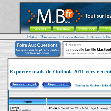
MacBook-fr.com : 100% Apple... 100% nomade !
Aller au contenu
-
Aller au menu général
-
Aller au menu de la
Menu général
Accueil
MacBook
PowerBook
iBo
Aide
Rechercher
Liste des Membres
Groupes
S'e
Exporter mails de Outlook 2011 vers réce
Tout sur les MacBook Index 
Auteur
vanvan
Post� le: Sam 06 Nov 2021 à 14:50
Sujet du message: Ex
PowerBook de Béryl