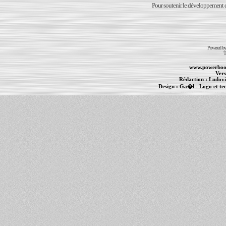
Pour soutenir le développement du
Powered b
T
www.powerboo
Vers
Rédaction :
Ludovi
Design :
Ga�l
- Logo et te
Informations :
PowerBook
-
MacBook Pro
-
i