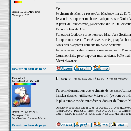
Bjr,
Inscrit le: 03 D�c 2005
Je change de Mac. Je passe d'un Macbook fin 2011 (1
Messages: 232
Je voudrais importer ma boîte mail qui est sur Outloo
A partir de l'ancien mac, j'ai exporté sur un DD externe
J'ai un fichier de 3 Go.
J'ai ouvert Outlook sur le nouveau Mac. J'ai sélectionn
L'importation s'est effectuée avec succès, jusqu'au bout
Mais rien n'apparaît dans ma nouvelle boîte mail.
Je peux recevoir des nouveaux messages, etc... Mais a
Comment faire pour importer mon ancienne boîte mail 
Merci d'avance
Revenir en haut de page
Pascal 77
Post� le: Dim 07 Nov 2021 à 13:05
Sujet du message:
PowerBook de Vermeil
Personnellement, lorsque je change de version d'Office
l'ancien dossier "utilisateur Microsoft" (ce nom de mém
le plus simple est de transférer ce dossier de l'ancie
_________________
Duo 230 (68030/33,), 520 et 520c (68LC040/25), 190 (68LC040/66/
iBook G3/500 "Dual USB, "Pismo" (G3/500, ), G4"Ti"/550, iBook
Inscrit le: 06 Oct 2012
Core i7 à 2,2 Ghz et MBP 15" Quad Core i7 2,5 Ghz, Mac mini 201
Messages: 736
Localisation: Seine et Marne
Revenir en haut de page