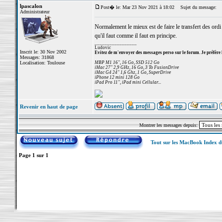
lpascalon
Post� le: Mar 23 Nov 2021 à 18:02
Sujet du message:
Administrateur
Normalement le mieux est de faire le transfert des ordi
qu'il faut comme il faut en principe.
_________________
Ludovic
Inscrit le: 30 Nov 2002
Evitez de m'envoyer des messages perso sur le forum. Je préfère 
Messages: 31868
Localisation: Toulouse
MBP M1 16", 16 Go, SSD 512 Go
iMac 27" 2,9 GHz, 16 Go, 3 To FusionDrive
iMac G4 24" 1,6 Ghz, 1 Go, SuperDrive
iPhone 12 mini 128 Go
iPad Pro 11", iPad mini Cellular...
Revenir en haut de page
Montrer les messages depuis:
Tout sur les MacBook Index 
Page
1
sur
1