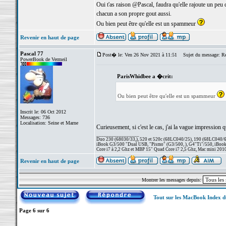
Oui t'as raison @Pascal, faudra qu'elle rajoute un peu 
chacun a son propre gout aussi.
Ou bien peut être qu'elle est un spammeur
Revenir en haut de page
Pascal 77
Post� le: Ven 26 Nov 2021 à 11:51
Sujet du message: R
PowerBook de Vermeil
ParisWhidbee a �crit:
Ou bien peut être qu'elle est un spammeur
Inscrit le: 06 Oct 2012
Messages: 736
Localisation: Seine et Marne
Curieusement, si c'est le cas, j'ai la vague impression qu
_________________
Duo 230 (68030/33,), 520 et 520c (68LC040/25), 190 (68LC040/66/
iBook G3/500 "Dual USB, "Pismo" (G3/500, ), G4"Ti"/550, iBook
Core i7 à 2,2 Ghz et MBP 15" Quad Core i7 2,5 Ghz, Mac mini 201
Revenir en haut de page
Montrer les messages depuis:
Tout sur les MacBook Index 
Page
6
sur
6