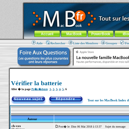
MacBook-fr.com : 100% Apple... 100% nomade !
Aller au contenu
-
Aller au menu général
-
Aller au menu de la
Menu général
Accueil
MacBook
PowerBook
iBo
Aide
Rechercher
Liste des Membres
Groupes
S'e
Vérifier la batterie
Aller � la page
Pr�c�dente
1
,
2
,
3
,
4
,
5
,
6
Tout sur les MacBook Index 
Auteur
ch-vox
Post� le: Dim 06 Mai 2018 à 13:37
Sujet du message: