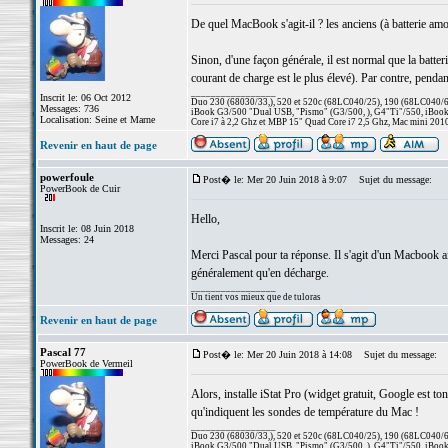
De quel MacBook s'agit-il ? les anciens (à batterie amo
Sinon, d'une façon générale, il est normal que la batter
courant de charge est le plus élevé). Par contre, pendant
_________________
Inscrit le: 06 Oct 2012
Duo 230 (68030/33,), 520 et 520c (68LC040/25), 190 (68LC040/66/
Messages: 736
iBook G3/500 "Dual USB, "Pismo" (G3/500, ), G4"Ti"/550, iBook
Localisation: Seine et Marne
Core i7 à 2,2 Ghz et MBP 15" Quad Core i7 2,5 Ghz, Mac mini 201
Revenir en haut de page
powerfoule
Post� le: Mer 20 Juin 2018 à 9:07
Sujet du message:
PowerBook de Cuir
Hello,
Inscrit le: 08 Juin 2018
Messages: 24
Merci Pascal pour ta réponse. Il s'agit d'un Macbook ai
généralement qu'en décharge.
_________________
Un tient vos mieux que de tuloras
Revenir en haut de page
Pascal 77
Post� le: Mer 20 Juin 2018 à 14:08
Sujet du message:
PowerBook de Vermeil
Alors, installe iStat Pro (widget gratuit, Google est t
qu'indiquent les sondes de température du Mac !
_________________
Duo 230 (68030/33,), 520 et 520c (68LC040/25), 190 (68LC040/66/
iBook G3/500 "Dual USB, "Pismo" (G3/500, ), G4"Ti"/550, iBook