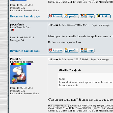
Core i7 à 2,2 Ghz et MBP 15" Quad Core i7 2,5 Ghz, Mac mini 201
Inscrit le: 06 Oct 2012
Messages: 736
Localisation: Seine et Marne
Revenir en haut de page
powerfoule
Post� le: Mer 20 Juin 2018 à 15:11
Sujet du message:
PowerBook de Cuir
Merci pour tes conseils ! je vais les appliquer sans tar
Inscrit le: 08 Juin 2018
_________________
Messages: 24
Un tient vos mieux que de tuloras
Revenir en haut de page
Pascal 77
Post� le: Mer 14 Avr 2021 à 10:00
Sujet du message:
PowerBook de Vermeil
Mireille92 a �crit:
Salut,
Je voudrai vos conseils pour choisir le macboo
Je vous remercie
Inscrit le: 06 Oct 2012
Messages: 736
Localisation: Seine et Marne
C'est un peu court, non ? Si on ne sait pas ce que tu co
_________________
Duo 230 (68030/33,), 520 et 520c (68LC040/25), 190 (68LC040/66/
iBook G3/500 "Dual USB, "Pismo" (G3/500, ), G4"Ti"/550, iBook
Core i7 à 2,2 Ghz et MBP 15" Quad Core i7 2,5 Ghz, Mac mini 201