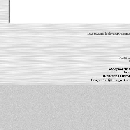
Pour soutenir le développement du
Powered b
T
www.powerboo
Vers
Rédaction :
Ludovi
Design :
Ga�l
- Logo et te
Informations :
PowerBook
-
MacBook Pro
-
i