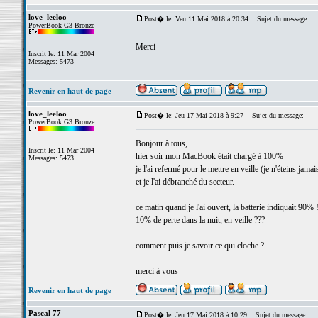
love_leeloo
Post� le: Ven 11 Mai 2018 à 20:34
Sujet du message:
PowerBook G3 Bronze
Merci
Inscrit le: 11 Mar 2004
Messages: 5473
Revenir en haut de page
love_leeloo
Post� le: Jeu 17 Mai 2018 à 9:27
Sujet du message:
PowerBook G3 Bronze
Bonjour à tous,
Inscrit le: 11 Mar 2004
hier soir mon MacBook était chargé à 100%
Messages: 5473
je l'ai refermé pour le mettre en veille (je n'éteins jamai
et je l'ai débranché du secteur.
ce matin quand je l'ai ouvert, la batterie indiquait 90% 
10% de perte dans la nuit, en veille ???
comment puis je savoir ce qui cloche ?
merci à vous
Revenir en haut de page
Pascal 77
Post� le: Jeu 17 Mai 2018 à 10:29
Sujet du message: