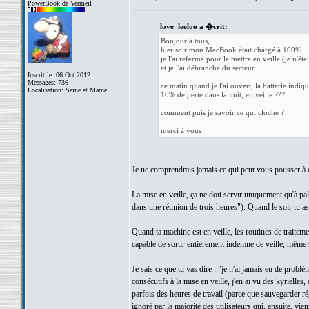
PowerBook de Vermeil
love_leeloo a �crit:
Bonjour à tous,
hier soir mon MacBook était chargé à 100%
je l'ai refermé pour le mettre en veille (je n'éte
et je l'ai débranché du secteur.
Inscrit le: 06 Oct 2012
Messages: 736
ce matin quand je l'ai ouvert, la batterie indiq
Localisation: Seine et Marne
10% de perte dans la nuit, en veille ???
comment puis je savoir ce qui cloche ?
merci à vous
Je ne comprendrais jamais ce qui peut vous pousser à com
La mise en veille, ça ne doit servir uniquement qu'à pal
dans une réunion de trois heures"). Quand le soir tu as fi
Quand ta machine est en veille, les routines de traiteme
capable de sortir entièrement indemne de veille, même 
Je sais ce que tu vas dire : "je n'ai jamais eu de probl
consécutifs à la mise en veille, j'en ai vu des kyrielle
parfois des heures de travail (parce que sauvegarder ré
ignoré par la majorité des utilisateurs qui, ensuite, vie