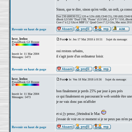
Sinon, que te dire, sinon qu'en veille, un ordi, ça c
_________________
Duo 230 (68030/33,), 520 et 520c (68LC040/25), 190 (68LC040/66/
iBook G3/500 "Dual USB, "Pismo" (G3/500, ), G4"Ti"/550, iBook
Core i7 à 2,2 Ghz et MBP 15" Quad Core i7 2,5 Ghz, Mac mini 201
Revenir en haut de page
love_leeloo
Post� le: Jeu 17 Mai 2018 à 10:51
Sujet du message:
PowerBook G3 Bronze
oui restons urbains,
Inscrit le: 11 Mar 2004
il s'agit juste d'un ordinateur loisir.
Messages: 5473
Revenir en haut de page
love_leeloo
Post� le: Ven 18 Mai 2018 à 8:56
Sujet du message:
PowerBook G3 Bronze
bon finalement je perds 25% par jour à peu près
Inscrit le: 11 Mar 2004
ce qui finalement en parcourant le web semble être un
Messages: 5473
je ne vais donc pas m'affoler
et si j'y pense, j'éteindrai le Mac
j'essaie de voir en ce moment si je ne peux pas m'en pas
Revenir en haut de page