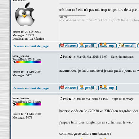
Modérateur
très bon ça ! elle n'a pas mis trop temps lors de la pre
_________________
Vincent
MacBook Pro Retina 15" mi-2014 Core i7 2,5GHz 16 Go 512 Go
Inscrit le: 22 Oct 2003
Messages: 19383
Localisation: La Réunion
Revenir en haut de page
love_leeloo
Post� le: Mar 08 Mai 2018 à 9:07
Sujet du message:
PowerBook G3 Bronze
aucune idée, je l'ai branchée et je suis parti 3 jours e
Inscrit le: 11 Mar 2004
Messages: 5473
Revenir en haut de page
love_leeloo
Post� le: Jeu 10 Mai 2018 à 14:05
Sujet du message:
PowerBook G3 Bronze
batterie vidée en 3h (20h30 -> 23h30 en regardant des 
Inscrit le: 11 Mar 2004
Messages: 5473
j'espère tenir plus longtemps en surfant sur le web
comment ça se calibre une batterie ?