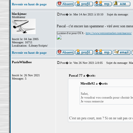
Revenir en haut de page
blackjmac
Post� le: Mer 14 Avr 2021 à 10:10
Sujet du message:
Modérateur
Pascal - c'st encore iun spammeur - viré avec son mess
_________________
La mine d'or pour OS X -
http://www.versiontracker.com/macosx/
Inscrit le: 04 Jan 2005
Messages: 16711
Localisation: /Library/Scripts/
Revenir en haut de page
ParisWhidbee
Post� le: Ven 26 Nov 2021 à 8:05
Sujet du message: Ma
Inscrit le: 26 Nov 2021
Pascal 77 a �crit:
Messages: 5
Mireille92 a �crit:
Salut,
Je voudrai vos conseils pour choisir l
Je vous remercie
C'est un peu court, non ? Si on ne sait pas ce 