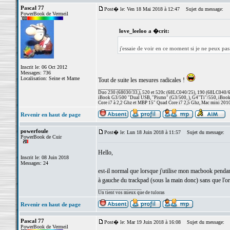
Pascal 77
Post� le: Ven 18 Mai 2018 à 12:47
Sujet du message:
PowerBook de Vermeil
love_leeloo a �crit:
j'essaie de voir en ce moment si je ne peux pas
Inscrit le: 06 Oct 2012
Messages: 736
Localisation: Seine et Marne
Tout de suite les mesures radicales !
_________________
Duo 230 (68030/33,), 520 et 520c (68LC040/25), 190 (68LC040/66/
iBook G3/500 "Dual USB, "Pismo" (G3/500, ), G4"Ti"/550, iBook
Core i7 à 2,2 Ghz et MBP 15" Quad Core i7 2,5 Ghz, Mac mini 201
Revenir en haut de page
powerfoule
Post� le: Lun 18 Juin 2018 à 11:57
Sujet du message:
PowerBook de Cuir
Hello,
Inscrit le: 08 Juin 2018
Messages: 24
est-il normal que lorsque j'utilise mon macbook pendant
à gauche du trackpad (sous la main donc) sans que l'ord
_________________
Un tient vos mieux que de tuloras
Revenir en haut de page
Pascal 77
Post� le: Mar 19 Juin 2018 à 16:08
Sujet du message:
PowerBook de Vermeil