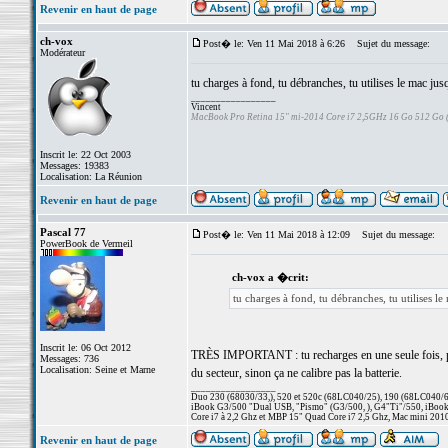
Revenir en haut de page
ch-vox
Post� le: Ven 11 Mai 2018 à 6:26
Sujet du message:
Modérateur
tu charges à fond, tu débranches, tu utilises le mac jus
_________________
Vincent
MacBook Pro Retina 15" mi-2014 Core i7 2,5GHz 16 Go 512 Go
Inscrit le: 22 Oct 2003
Messages: 19383
Localisation: La Réunion
Revenir en haut de page
Pascal 77
Post� le: Ven 11 Mai 2018 à 12:09
Sujet du message:
PowerBook de Vermeil
ch-vox a �crit:
tu charges à fond, tu débranches, tu utilises l
Inscrit le: 06 Oct 2012
TRÈS IMPORTANT : tu recharges en une seule fois, penda
Messages: 736
Localisation: Seine et Marne
du secteur, sinon ça ne calibre pas la batterie.
_________________
Duo 230 (68030/33,), 520 et 520c (68LC040/25), 190 (68LC040/66/
iBook G3/500 "Dual USB, "Pismo" (G3/500, ), G4"Ti"/550, iBook
Core i7 à 2,2 Ghz et MBP 15" Quad Core i7 2,5 Ghz, Mac mini 201
Revenir en haut de page