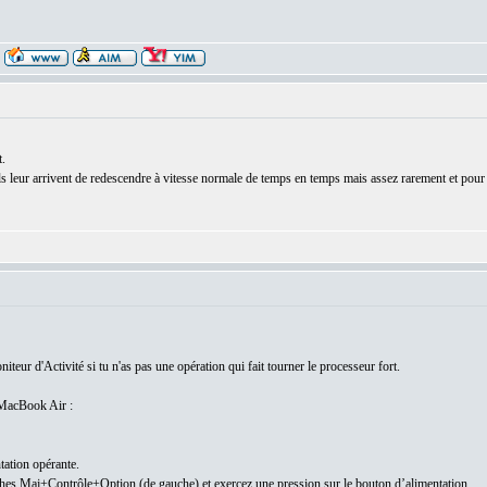
.
s leur arrivent de redescendre à vitesse normale de temps en temps mais assez rarement et pour de
eur d'Activité si tu n'as pas une opération qui fait tourner le processeur fort.
 MacBook Air :
tation opérante.
hes Maj+Contrôle+Option (de gauche) et exercez une pression sur le bouton d’alimentation.