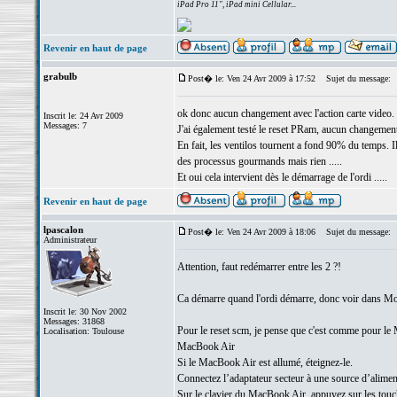
iPad Pro 11", iPad mini Cellular...
Revenir en haut de page
grabulb
Post� le: Ven 24 Avr 2009 à 17:52
Sujet du message:
ok donc aucun changement avec l'action carte video.
Inscrit le: 24 Avr 2009
Messages: 7
J'ai également testé le reset PRam, aucun changement
En fait, les ventilos tournent a fond 90% du temps. Il
des processus gourmands mais rien .....
Et oui cela intervient dès le démarrage de l'ordi .....
Revenir en haut de page
lpascalon
Post� le: Ven 24 Avr 2009 à 18:06
Sujet du message:
Administrateur
Attention, faut redémarrer entre les 2 ?!
Ca démarre quand l'ordi démarre, donc voir dans Monit
Inscrit le: 30 Nov 2002
Messages: 31868
Pour le reset scm, je pense que c'est comme pour le
Localisation: Toulouse
MacBook Air
Si le MacBook Air est allumé, éteignez-le.
Connectez l’adaptateur secteur à une source d’alimen
Sur le clavier du MacBook Air, appuyez sur les touc