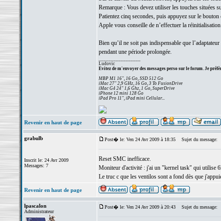
Remarque : Vous devez utiliser les touches situées s
Patientez cinq secondes, puis appuyez sur le bouton
Apple vous conseille de n’effectuer la réinitialisati
Bien qu’il ne soit pas indispensable que l’adaptateur
pendant une période prolongée.
_________________
Ludovic
Evitez de m'envoyer des messages perso sur le forum. Je préfèr
MBP M1 16", 16 Go, SSD 512 Go
iMac 27" 2,9 GHz, 16 Go, 3 To FusionDrive
iMac G4 24" 1,6 Ghz, 1 Go, SuperDrive
iPhone 12 mini 128 Go
iPad Pro 11", iPad mini Cellular...
Revenir en haut de page
grabulb
Post� le: Ven 24 Avr 2009 à 18:35
Sujet du message:
Reset SMC inefficace.
Inscrit le: 24 Avr 2009
Messages: 7
Moniteur d'activité : j'ai un "kernel task" qui utilise 6
Le truc c que les ventilos sont a fond dès que j'appui
Revenir en haut de page
lpascalon
Post� le: Ven 24 Avr 2009 à 20:43
Sujet du message:
Administrateur