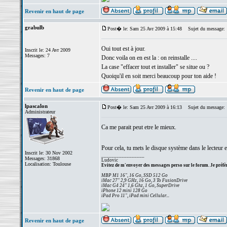
Revenir en haut de page
grabulb
Post� le: Sam 25 Avr 2009 à 15:48
Sujet du message:
Oui tout est à jour.
Inscrit le: 24 Avr 2009
Messages: 7
Donc voila on en est la : on reinstalle ....
La case "effacer tout et installer" se situe ou ?
Quoiqu'il en soit merci beaucoup pour ton aide !
Revenir en haut de page
lpascalon
Post� le: Sam 25 Avr 2009 à 16:13
Sujet du message:
Administrateur
Ca me parait peut etre le mieux.
Pour cela, tu mets le disque système dans le lecteur e
Inscrit le: 30 Nov 2002
_________________
Messages: 31868
Ludovic
Localisation: Toulouse
Evitez de m'envoyer des messages perso sur le forum. Je préfèr
MBP M1 16", 16 Go, SSD 512 Go
iMac 27" 2,9 GHz, 16 Go, 3 To FusionDrive
iMac G4 24" 1,6 Ghz, 1 Go, SuperDrive
iPhone 12 mini 128 Go
iPad Pro 11", iPad mini Cellular...
Revenir en haut de page