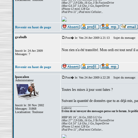
iMac 27" 2,9 GHz, 16 Go, 3 To FusionDrive
iMac G4 24" 1,6 Ghz, 1 Go, SuperDrive
iPhone 12 mini 128 Go
iPad Pro 11", iPad mini Cellular...
Revenir en haut de page
grabulb
Post� le: Ven 24 Avr 2009 à 21:13
Sujet du message:
Non rien n'a été transféré. Mon ordi est tout neuf il a
Inscrit le: 24 Avr 2009
Messages: 7
Revenir en haut de page
lpascalon
Post� le: Ven 24 Avr 2009 à 22:28
Sujet du message:
Administrateur
Toutes les mises à jour sont faites ?
Suivant la quantité de données que tu as déjà mis, pass
Inscrit le: 30 Nov 2002
_________________
Ludovic
Messages: 31868
Evitez de m'envoyer des messages perso sur le forum. Je préfèr
Localisation: Toulouse
MBP M1 16", 16 Go, SSD 512 Go
iMac 27" 2,9 GHz, 16 Go, 3 To FusionDrive
iMac G4 24" 1,6 Ghz, 1 Go, SuperDrive
iPhone 12 mini 128 Go
iPad Pro 11", iPad mini Cellular...