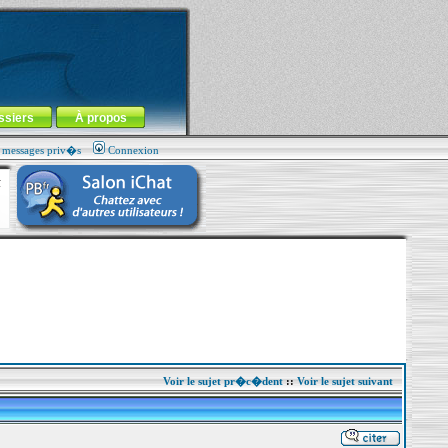
ssiers
À propos
s messages priv�s
Connexion
Voir le sujet pr�c�dent
::
Voir le sujet suivant