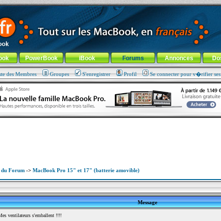
ade !
général
-
Aller au menu de la rubrique
ook
PowerBook
iBook
Forums
Annonces
Do
ste des Membres
Groupes
S'enregistrer
Profil
Se connecter pour v�rifier se
x du Forum
->
MacBook Pro 15" et 17" (batterie amovible)
Message
 ventilateurs s'emballent !!!!