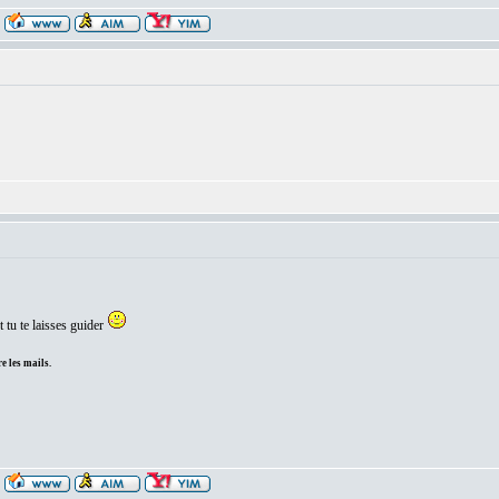
t tu te laisses guider
e les mails.