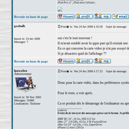
iPad Pro 11", iPad mini Cellular...
Revenir en haut de page
grabulb
Post� le: Ven 24 Avr 2009 à 16:58
Sujet du message:
oui c'est le tout nouveau !
Inscrit le: 24 Avr 2009
Messages: 7
Il m'avait semblé avoir lu qque part qu'il existait un
En ce qui concerne la carte video je n'ai pas essayé de 
Si je désactive quid de l'affichage ??
Revenir en haut de page
lpascalon
Post� le: Ven 24 Avr 2009 à 17:23
Sujet du message:
Administrateur
Donc pour la carte vidéo, dans les préférences syst
Pour le reste, a voir après.
Inscrit le: 30 Nov 2002
Messages: 31868
Ca se produit dès le démarrage de l'ordinateur ou apr
Localisation: Toulouse
_________________
Ludovic
Evitez de m'envoyer des messages perso sur le forum. Je préfèr
MBP M1 16", 16 Go, SSD 512 Go
iMac 27" 2,9 GHz, 16 Go, 3 To FusionDrive
iMac G4 24" 1,6 Ghz, 1 Go, SuperDrive
iPhone 12 mini 128 Go