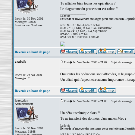
Tu affiches bien toutes les opérations ?
Le diagramme du processeur est calme ?
_________________
Ludovic
Inscrit le: 30 Nov 2002
Evitez de m'envoyer des messages perso sur le forum. Je préfèr
Messages: 31868
Localisation: Toulouse
MBP M1 16", 16 Go, SSD 512 Go
iMac 27" 2,9 GHz, 16 Go, 3 To FusionDrive
iMac G4 24" 1,6 Ghz, 1 Go, SuperDrive
iPhone 12 mini 128 Go
iPad Pro 11", iPad mini Cellular...
Revenir en haut de page
grabulb
Post� le: Ven 24 Avr 2009 à 21:04
Sujet du message:
Oui toutes les opérations sont affichées, et le graph
Inscrit le: 24 Avr 2009
Messages: 7
Un détail qui n'a peut etre aucune importance : lorsque
Revenir en haut de page
lpascalon
Post� le: Ven 24 Avr 2009 à 21:09
Sujet du message:
Administrateur
Un défaut technique alors ?!
Tu as transféré des données d'un ancien Mac ?
_________________
Ludovic
Inscrit le: 30 Nov 2002
Evitez de m'envoyer des messages perso sur le forum. Je préfèr
Messages: 31868
Localisation: Toulouse
MBP M1 16", 16 Go, SSD 512 Go