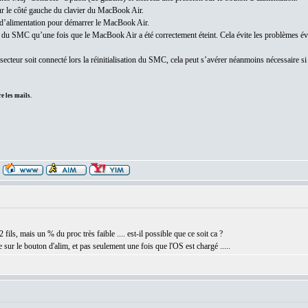
ur le côté gauche du clavier du MacBook Air.
 d’alimentation pour démarrer le MacBook Air.
on du SMC qu’une fois que le MacBook Air a été correctement éteint. Cela évite les problèmes év
 secteur soit connecté lors la réinitialisation du SMC, cela peut s’avérer néanmoins nécessaire s
e les mails.
2 fils, mais un % du proc très faible .... est-il possible que ce soit ca ?
e sur le bouton d'alim, et pas seulement une fois que l'OS est chargé .....