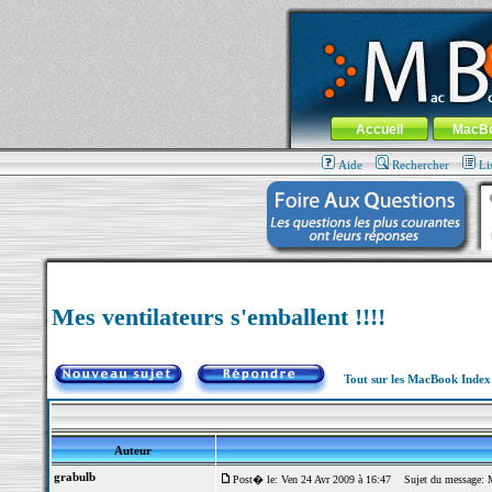
MacBook-fr.com : 100% Apple... 100% nom
Aller au contenu
-
Aller au menu 
Menu général
Accueil
MacB
Aide
Rechercher
Li
Mes ventilateurs s'emballent !!!!
Tout sur les MacBook Inde
Auteur
grabulb
Post� le: Ven 24 Avr 2009 à 16:47
Sujet du message: Mes