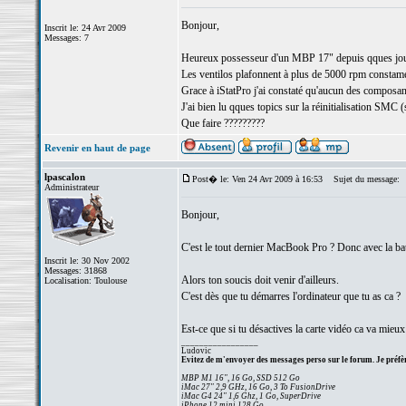
Bonjour,
Inscrit le: 24 Avr 2009
Messages: 7
Heureux possesseur d'un MBP 17" depuis qques jours,
Les ventilos plafonnent à plus de 5000 rpm constamen
Grace à iStatPro j'ai constaté qu'aucun des composants
J'ai bien lu qques topics sur la réinitialisation SMC (s
Que faire ?????????
Revenir en haut de page
lpascalon
Post� le: Ven 24 Avr 2009 à 16:53
Sujet du message:
Administrateur
Bonjour,
C'est le tout dernier MacBook Pro ? Donc avec la bat
Inscrit le: 30 Nov 2002
Messages: 31868
Alors ton soucis doit venir d'ailleurs.
Localisation: Toulouse
C'est dès que tu démarres l'ordinateur que tu as ca ?
Est-ce que si tu désactives la carte vidéo ca va mieux
_________________
Ludovic
Evitez de m'envoyer des messages perso sur le forum. Je préfèr
MBP M1 16", 16 Go, SSD 512 Go
iMac 27" 2,9 GHz, 16 Go, 3 To FusionDrive
iMac G4 24" 1,6 Ghz, 1 Go, SuperDrive
iPhone 12 mini 128 Go