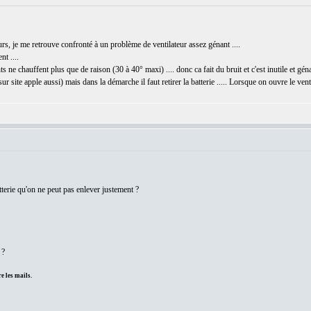
 je me retrouve confronté à un problème de ventilateur assez génant ....
t ....
 ne chauffent plus que de raison (30 à 40° maxi) .... donc ca fait du bruit et c'est inutile et géna
ur site apple aussi) mais dans la démarche il faut retirer la batterie ..... Lorsque on ouvre le ventr
terie qu'on ne peut pas enlever justement ?
 ?
e les mails.