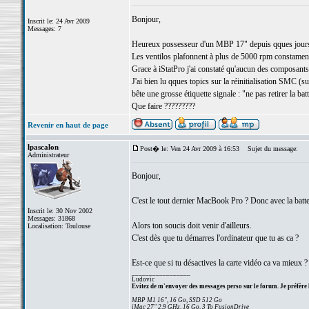
Bonjour,
Inscrit le: 24 Avr 2009
Messages: 7
Heureux possesseur d'un MBP 17" depuis qques jours, j
Les ventilos plafonnent à plus de 5000 rpm constament 
Grace à iStatPro j'ai constaté qu'aucun des composants n
J'ai bien lu qques topics sur la réinitialisation SMC (sur
bête une grosse étiquette signale : "ne pas retirer la batt
Que faire ?????????
Revenir en haut de page
lpascalon
Post� le: Ven 24 Avr 2009 à 16:53
Sujet du message:
Administrateur
Bonjour,
C'est le tout dernier MacBook Pro ? Donc avec la batte
Inscrit le: 30 Nov 2002
Messages: 31868
Alors ton soucis doit venir d'ailleurs.
Localisation: Toulouse
C'est dès que tu démarres l'ordinateur que tu as ca ?
Est-ce que si tu désactives la carte vidéo ca va mieux ?
_________________
Ludovic
Evitez de m'envoyer des messages perso sur le forum. Je préfère 
MBP M1 16", 16 Go, SSD 512 Go
iMac 27" 2,9 GHz, 16 Go, 3 To FusionDrive