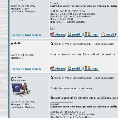
_________________
Ludovic
Inscrit le: 30 Nov 2002
Evitez de m'envoyer des messages perso sur le forum. Je préfère 
Messages: 31868
Localisation: Toulouse
MBP M1 16", 16 Go, SSD 512 Go
iMac 27" 2,9 GHz, 16 Go, 3 To FusionDrive
iMac G4 24" 1,6 Ghz, 1 Go, SuperDrive
iPhone 12 mini 128 Go
iPad Pro 11", iPad mini Cellular...
Revenir en haut de page
grabulb
Post� le: Ven 24 Avr 2009 à 21:13
Sujet du message:
Non rien n'a été transféré. Mon ordi est tout neuf il a 1
Inscrit le: 24 Avr 2009
Messages: 7
Revenir en haut de page
lpascalon
Post� le: Ven 24 Avr 2009 à 22:28
Sujet du message:
Administrateur
Toutes les mises à jour sont faites ?
Suivant la quantité de données que tu as déjà mis, passe 
Inscrit le: 30 Nov 2002
_________________
Ludovic
Messages: 31868
Evitez de m'envoyer des messages perso sur le forum. Je préfère 
Localisation: Toulouse
MBP M1 16", 16 Go, SSD 512 Go
iMac 27" 2,9 GHz, 16 Go, 3 To FusionDrive
iMac G4 24" 1,6 Ghz, 1 Go, SuperDrive