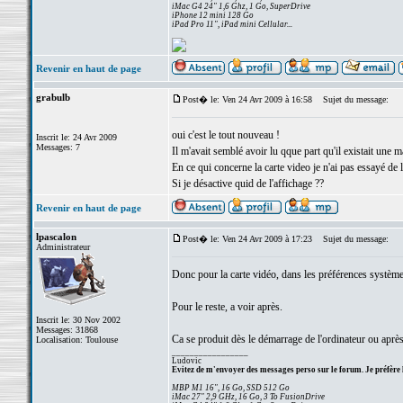
iMac G4 24" 1,6 Ghz, 1 Go, SuperDrive
iPhone 12 mini 128 Go
iPad Pro 11", iPad mini Cellular...
Revenir en haut de page
grabulb
Post� le: Ven 24 Avr 2009 à 16:58
Sujet du message:
oui c'est le tout nouveau !
Inscrit le: 24 Avr 2009
Messages: 7
Il m'avait semblé avoir lu qque part qu'il existait une 
En ce qui concerne la carte video je n'ai pas essayé de la
Si je désactive quid de l'affichage ??
Revenir en haut de page
lpascalon
Post� le: Ven 24 Avr 2009 à 17:23
Sujet du message:
Administrateur
Donc pour la carte vidéo, dans les préférences systèm
Pour le reste, a voir après.
Inscrit le: 30 Nov 2002
Messages: 31868
Ca se produit dès le démarrage de l'ordinateur ou après
Localisation: Toulouse
_________________
Ludovic
Evitez de m'envoyer des messages perso sur le forum. Je préfère 
MBP M1 16", 16 Go, SSD 512 Go
iMac 27" 2,9 GHz, 16 Go, 3 To FusionDrive