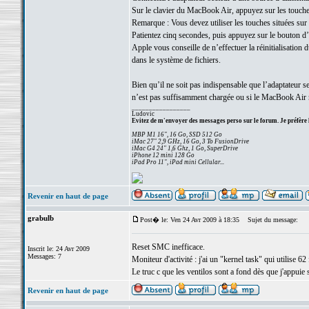
Sur le clavier du MacBook Air, appuyez sur les touch
Remarque : Vous devez utiliser les touches situées sur
Patientez cinq secondes, puis appuyez sur le bouton d
Apple vous conseille de n’effectuer la réinitialisatio
dans le système de fichiers.
Bien qu’il ne soit pas indispensable que l’adaptateur se
n’est pas suffisamment chargée ou si le MacBook Air n
_________________
Ludovic
Evitez de m'envoyer des messages perso sur le forum. Je préfère 
MBP M1 16", 16 Go, SSD 512 Go
iMac 27" 2,9 GHz, 16 Go, 3 To FusionDrive
iMac G4 24" 1,6 Ghz, 1 Go, SuperDrive
iPhone 12 mini 128 Go
iPad Pro 11", iPad mini Cellular...
Revenir en haut de page
grabulb
Post� le: Ven 24 Avr 2009 à 18:35
Sujet du message:
Reset SMC inefficace.
Inscrit le: 24 Avr 2009
Messages: 7
Moniteur d'activité : j'ai un "kernel task" qui utilise 62 
Le truc c que les ventilos sont a fond dès que j'appuie 
Revenir en haut de page