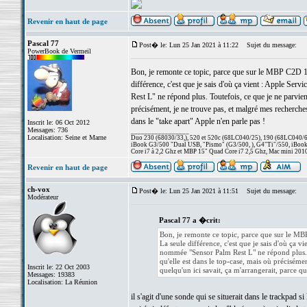
Revenir en haut de page
Pascal 77
Post� le: Lun 25 Jan 2021 à 11:22
Sujet du message:
PowerBook de Vermeil
Bon, je remonte ce topic, parce que sur le MBP C2D 1
différence, c'est que je sais d'où ça vient : Apple S
Rest L" ne répond plus. Toutefois, ce que je ne parviens
précisément, je ne trouve pas, et malgré mes recherches
dans le "take apart" Apple n'en parle pas !
Inscrit le: 06 Oct 2012
Messages: 736
_________________
Localisation: Seine et Marne
Duo 230 (68030/33,), 520 et 520c (68LC040/25), 190 (68LC040/66/
iBook G3/500 "Dual USB, "Pismo" (G3/500, ), G4"Ti"/550, iBook
Core i7 à 2,2 Ghz et MBP 15" Quad Core i7 2,5 Ghz, Mac mini 201
Revenir en haut de page
ch-vox
Post� le: Lun 25 Jan 2021 à 11:51
Sujet du message:
Modérateur
Pascal 77 a �crit:
Bon, je remonte ce topic, parce que sur le M
La seule différence, c'est que je sais d'où ça
nommée "Sensor Palm Rest L" ne répond plus. Tou
qu'elle est dans le top-case, mais où précisémen
Inscrit le: 22 Oct 2003
quelqu'un ici savait, ça m'arrangerait, parce q
Messages: 19383
Localisation: La Réunion
il s'agit d'une sonde qui se situerait dans le trackpad s