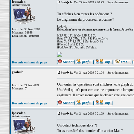
lpascalon
Post� le: Ven 24 Avr 2009 à 20:43
Sujet du message:
Administrateur
Tu affiches bien toutes les opérations ?
Le diagramme du processeur est calme ?
_________________
Ludovic
Inscrit le: 30 Nov 2002
Evitez de m'envoyer des messages perso sur le forum. Je préfère 
Messages: 31868
Localisation: Toulouse
MBP M1 16", 16 Go, SSD 512 Go
iMac 27" 2,9 GHz, 16 Go, 3 To FusionDrive
iMac G4 24" 1,6 Ghz, 1 Go, SuperDrive
iPhone 12 mini 128 Go
iPad Pro 11", iPad mini Cellular...
Revenir en haut de page
grabulb
Post� le: Ven 24 Avr 2009 à 21:04
Sujet du message:
Oui toutes les opérations sont affichées, et le graph d
Inscrit le: 24 Avr 2009
Messages: 7
Un détail qui n'a peut etre aucune importance : lorsque l
également. Il arrive meme que le clavier s'eteigne compl
Revenir en haut de page
lpascalon
Post� le: Ven 24 Avr 2009 à 21:09
Sujet du message:
Administrateur
Un défaut technique alors ?!
Tu as transféré des données d'un ancien Mac ?