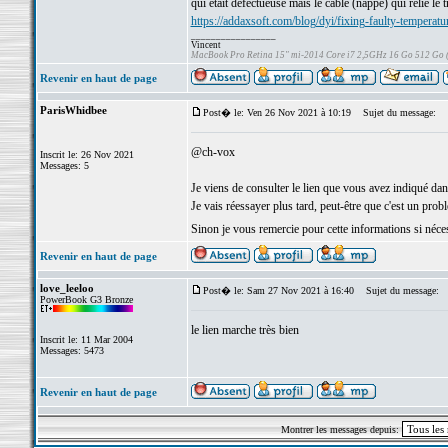
qui était défectueuse mais le câble (nappe) qui relie le t
https://addaxsoft.com/blog/dyi/fixing-faulty-temperat
_________________
Vincent
MacBook Pro Retina 15" mi-2014 Core i7 2,5GHz 16 Go 512 Go
Revenir en haut de page
ParisWhidbee
Post� le: Ven 26 Nov 2021 à 10:19
Sujet du message:
@ch-vox
Inscrit le: 26 Nov 2021
Messages: 5
Je viens de consulter le lien que vous avez indiqué da
Je vais réessayer plus tard, peut-être que c'est un pro
Sinon je vous remercie pour cette informations si néce
Revenir en haut de page
love_leeloo
Post� le: Sam 27 Nov 2021 à 16:40
Sujet du message:
PowerBook G3 Bronze
le lien marche très bien
Inscrit le: 11 Mar 2004
Messages: 5473
Revenir en haut de page
Montrer les messages depuis: