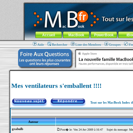
MacBook-fr.com : 100% Apple... 100% nomade !
Aller au contenu
-
Aller au menu général
-
Aller au menu de la
Menu général
Accueil
MacBook
PowerBook
iBo
Aide
Rechercher
Liste des Membres
Groupes
S'e
Mes ventilateurs s'emballent !!!!
Tout sur les MacBook Index 
Auteur
grabulb
Post� le: Ven 24 Avr 2009 à 16:47
Sujet du message: Mes v