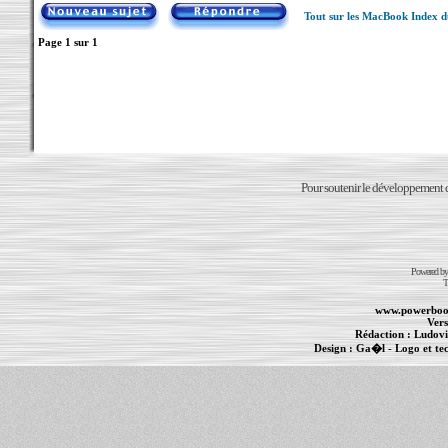
Tout sur les MacBook Index 
Page
1
sur
1
Pour soutenir le développement du
Powered b
T
www.powerboo
Vers
Rédaction :
Ludovi
Design :
Ga�l
- Logo et te
Informations :
PowerBook
-
MacBook Pro
-
i