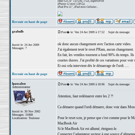
iMac G4 24" 1,6 Ghz, 1 Go, SuperDrive
iPhone 12 mini 128 Go
iPad Pro 11", iPad mini Cellular...
Revenir en haut de page
grabulb
Post� le: Ven 24 Avr 2009 à 17:52
Sujet du message:
ok donc aucun changement avec l'action carte video.
Inscrit le: 24 Avr 2009
Messages: 7
J'ai également testé le reset PRam, aucun changement.
En fait, les ventilos tournent a fond 90% du temps. Ils
courtes durees. J'ai profité de ces variations pour voir
Et oui cela intervient dès le démarrage de l'ordi .....
Revenir en haut de page
lpascalon
Post� le: Ven 24 Avr 2009 à 18:06
Sujet du message:
Administrateur
Attention, faut redémarrer entre les 2 ?!
Ca démarre quand l'ordi démarre, donc voir dans Moniteu
Inscrit le: 30 Nov 2002
Messages: 31868
Pour le reset scm, je pense que c'est comme pour le M
Localisation: Toulouse
MacBook Air
Si le MacBook Air est allumé, éteignez-le.
Connectez l’adaptateur secteur à une source d’alimenta