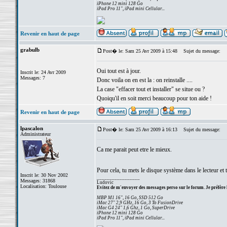
iPhone 12 mini 128 Go
iPad Pro 11", iPad mini Cellular...
Revenir en haut de page
grabulb
Post� le: Sam 25 Avr 2009 à 15:48
Sujet du message:
Oui tout est à jour.
Inscrit le: 24 Avr 2009
Messages: 7
Donc voila on en est la : on reinstalle ....
La case "effacer tout et installer" se situe ou ?
Quoiqu'il en soit merci beaucoup pour ton aide !
Revenir en haut de page
lpascalon
Post� le: Sam 25 Avr 2009 à 16:13
Sujet du message:
Administrateur
Ca me parait peut etre le mieux.
Pour cela, tu mets le disque système dans le lecteur et 
Inscrit le: 30 Nov 2002
_________________
Messages: 31868
Ludovic
Localisation: Toulouse
Evitez de m'envoyer des messages perso sur le forum. Je préfère 
MBP M1 16", 16 Go, SSD 512 Go
iMac 27" 2,9 GHz, 16 Go, 3 To FusionDrive
iMac G4 24" 1,6 Ghz, 1 Go, SuperDrive
iPhone 12 mini 128 Go
iPad Pro 11", iPad mini Cellular...