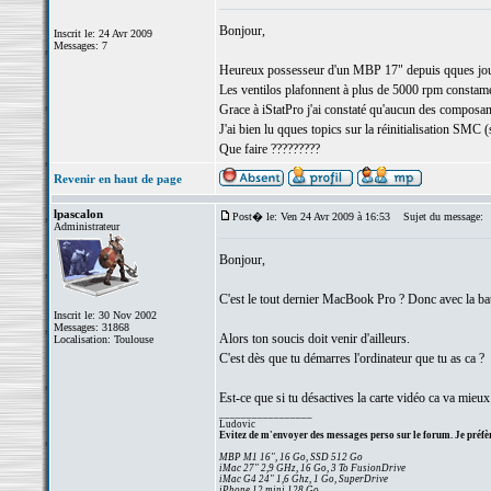
Bonjour,
Inscrit le: 24 Avr 2009
Messages: 7
Heureux possesseur d'un MBP 17" depuis qques jours,
Les ventilos plafonnent à plus de 5000 rpm constamen
Grace à iStatPro j'ai constaté qu'aucun des composants
J'ai bien lu qques topics sur la réinitialisation SMC (s
Que faire ?????????
Revenir en haut de page
lpascalon
Post� le: Ven 24 Avr 2009 à 16:53
Sujet du message:
Administrateur
Bonjour,
C'est le tout dernier MacBook Pro ? Donc avec la bat
Inscrit le: 30 Nov 2002
Messages: 31868
Alors ton soucis doit venir d'ailleurs.
Localisation: Toulouse
C'est dès que tu démarres l'ordinateur que tu as ca ?
Est-ce que si tu désactives la carte vidéo ca va mieux
_________________
Ludovic
Evitez de m'envoyer des messages perso sur le forum. Je préfèr
MBP M1 16", 16 Go, SSD 512 Go
iMac 27" 2,9 GHz, 16 Go, 3 To FusionDrive
iMac G4 24" 1,6 Ghz, 1 Go, SuperDrive
iPhone 12 mini 128 Go