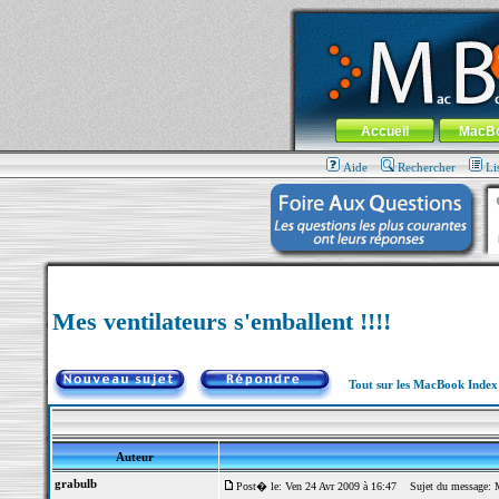
MacBook-fr.com : 100% Apple... 100% nom
Aller au contenu
-
Aller au menu 
Menu général
Accueil
MacB
Aide
Rechercher
Li
Mes ventilateurs s'emballent !!!!
Tout sur les MacBook Inde
Auteur
grabulb
Post� le: Ven 24 Avr 2009 à 16:47
Sujet du message: Mes