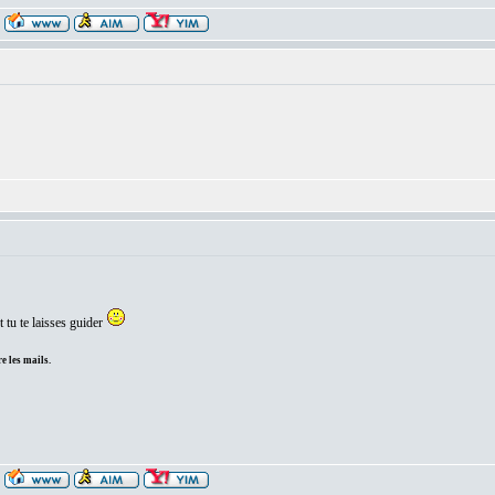
t tu te laisses guider
e les mails.