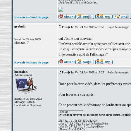
iPad Pro 11", iPad mini Cellular...
Revenir en haut de page
grabulb
Post� le: Ven 24 Avr 2009 à 16:58
Sujet du message:
oui c'est le tout nouveau !
Inscrit le: 24 Avr 2009
Messages: 7
Il m'avait semblé avoir lu qque part qu'il existait un
En ce qui concerne la carte video je n'ai pas essayé de 
Si je désactive quid de l'affichage ??
Revenir en haut de page
lpascalon
Post� le: Ven 24 Avr 2009 à 17:23
Sujet du message:
Administrateur
Donc pour la carte vidéo, dans les préférences syst
Pour le reste, a voir après.
Inscrit le: 30 Nov 2002
Messages: 31868
Ca se produit dès le démarrage de l'ordinateur ou apr
Localisation: Toulouse
_________________
Ludovic
Evitez de m'envoyer des messages perso sur le forum. Je préfèr
MBP M1 16", 16 Go, SSD 512 Go
iMac 27" 2,9 GHz, 16 Go, 3 To FusionDrive
iMac G4 24" 1,6 Ghz, 1 Go, SuperDrive
iPhone 12 mini 128 Go