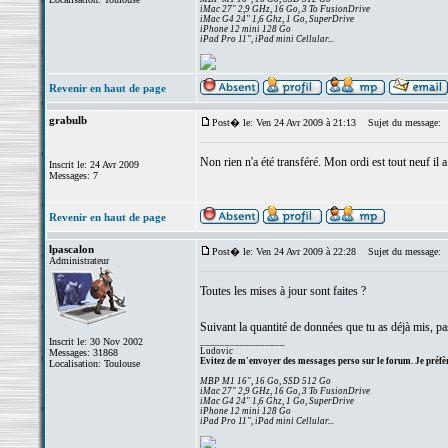
iMac 27" 2,9 GHz, 16 Go, 3 To FusionDrive
iMac G4 24" 1,6 Ghz, 1 Go, SuperDrive
iPhone 12 mini 128 Go
iPad Pro 11", iPad mini Cellular...
Revenir en haut de page
grabulb
Post� le: Ven 24 Avr 2009 à 21:13
Sujet du message:
Non rien n'a été transféré. Mon ordi est tout neuf il a
Inscrit le: 24 Avr 2009
Messages: 7
Revenir en haut de page
lpascalon
Post� le: Ven 24 Avr 2009 à 22:28
Sujet du message:
Administrateur
Toutes les mises à jour sont faites ?
Suivant la quantité de données que tu as déjà mis, pass
Inscrit le: 30 Nov 2002
_________________
Ludovic
Messages: 31868
Evitez de m'envoyer des messages perso sur le forum. Je préfèr
Localisation: Toulouse
MBP M1 16", 16 Go, SSD 512 Go
iMac 27" 2,9 GHz, 16 Go, 3 To FusionDrive
iMac G4 24" 1,6 Ghz, 1 Go, SuperDrive
iPhone 12 mini 128 Go
iPad Pro 11", iPad mini Cellular...