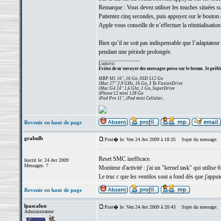
Remarque : Vous devez utiliser les touches situées s
Patientez cinq secondes, puis appuyez sur le bouton
Apple vous conseille de n’effectuer la réinitialisati
Bien qu’il ne soit pas indispensable que l’adaptateur
pendant une période prolongée.
_________________
Ludovic
Evitez de m'envoyer des messages perso sur le forum. Je préfèr
MBP M1 16", 16 Go, SSD 512 Go
iMac 27" 2,9 GHz, 16 Go, 3 To FusionDrive
iMac G4 24" 1,6 Ghz, 1 Go, SuperDrive
iPhone 12 mini 128 Go
iPad Pro 11", iPad mini Cellular...
Revenir en haut de page
grabulb
Post� le: Ven 24 Avr 2009 à 18:35
Sujet du message:
Reset SMC inefficace.
Inscrit le: 24 Avr 2009
Messages: 7
Moniteur d'activité : j'ai un "kernel task" qui utilise 6
Le truc c que les ventilos sont a fond dès que j'appui
Revenir en haut de page
lpascalon
Post� le: Ven 24 Avr 2009 à 20:43
Sujet du message:
Administrateur