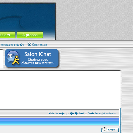
ssiers
À propos
s messages priv�s
Connexion
Voir le sujet pr�c�dent
::
Voir le sujet suivant