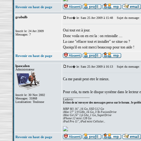
Revenir en haut de page
grabulb
Post� le: Sam 25 Avr 2009 à 15:48
Sujet du message:
Oui tout est à jour.
Inscrit le: 24 Avr 2009
Messages: 7
Donc voila on en est la : on reinstalle ....
La case "effacer tout et installer" se situe ou ?
Quoiqu'il en soit merci beaucoup pour ton aide !
Revenir en haut de page
lpascalon
Post� le: Sam 25 Avr 2009 à 16:13
Sujet du message:
Administrateur
Ca me parait peut etre le mieux.
Pour cela, tu mets le disque système dans le lecteur e
Inscrit le: 30 Nov 2002
_________________
Messages: 31868
Ludovic
Localisation: Toulouse
Evitez de m'envoyer des messages perso sur le forum. Je préfèr
MBP M1 16", 16 Go, SSD 512 Go
iMac 27" 2,9 GHz, 16 Go, 3 To FusionDrive
iMac G4 24" 1,6 Ghz, 1 Go, SuperDrive
iPhone 12 mini 128 Go
iPad Pro 11", iPad mini Cellular...
Revenir en haut de page