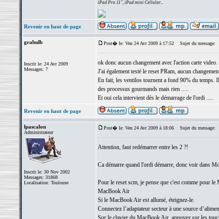
iPad Pro 11", iPad mini Cellular...
Revenir en haut de page
grabulb
Post� le: Ven 24 Avr 2009 à 17:52
Sujet du message:
ok donc aucun changement avec l'action carte video.
Inscrit le: 24 Avr 2009
Messages: 7
J'ai également testé le reset PRam, aucun changement
En fait, les ventilos tournent a fond 90% du temps. Il
des processus gourmands mais rien .....
Et oui cela intervient dès le démarrage de l'ordi .....
Revenir en haut de page
lpascalon
Post� le: Ven 24 Avr 2009 à 18:06
Sujet du message:
Administrateur
Attention, faut redémarrer entre les 2 ?!
Ca démarre quand l'ordi démarre, donc voir dans Monit
Inscrit le: 30 Nov 2002
Messages: 31868
Pour le reset scm, je pense que c'est comme pour le
Localisation: Toulouse
MacBook Air
Si le MacBook Air est allumé, éteignez-le.
Connectez l’adaptateur secteur à une source d’alimen
Sur le clavier du MacBook Air, appuyez sur les touc