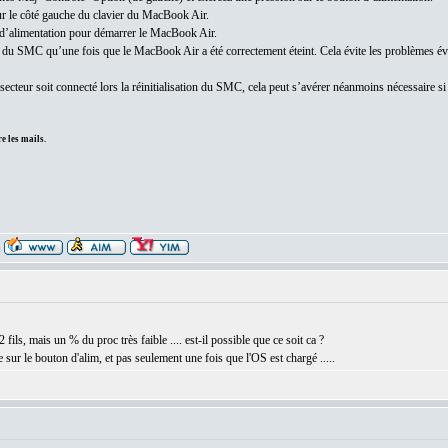
ur le côté gauche du clavier du MacBook Air.
 d’alimentation pour démarrer le MacBook Air.
on du SMC qu’une fois que le MacBook Air a été correctement éteint. Cela évite les problèmes év
 secteur soit connecté lors la réinitialisation du SMC, cela peut s’avérer néanmoins nécessaire s
e les mails.
2 fils, mais un % du proc très faible .... est-il possible que ce soit ca ?
e sur le bouton d'alim, et pas seulement une fois que l'OS est chargé .....