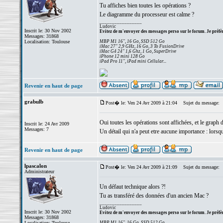
Tu affiches bien toutes les opérations ?
Le diagramme du processeur est calme ?
_________________
Ludovic
Inscrit le: 30 Nov 2002
Evitez de m'envoyer des messages perso sur le forum. Je préfèr
Messages: 31868
Localisation: Toulouse
MBP M1 16", 16 Go, SSD 512 Go
iMac 27" 2,9 GHz, 16 Go, 3 To FusionDrive
iMac G4 24" 1,6 Ghz, 1 Go, SuperDrive
iPhone 12 mini 128 Go
iPad Pro 11", iPad mini Cellular...
Revenir en haut de page
grabulb
Post� le: Ven 24 Avr 2009 à 21:04
Sujet du message:
Oui toutes les opérations sont affichées, et le graph
Inscrit le: 24 Avr 2009
Messages: 7
Un détail qui n'a peut etre aucune importance : lorsque
Revenir en haut de page
lpascalon
Post� le: Ven 24 Avr 2009 à 21:09
Sujet du message:
Administrateur
Un défaut technique alors ?!
Tu as transféré des données d'un ancien Mac ?
_________________
Ludovic
Inscrit le: 30 Nov 2002
Evitez de m'envoyer des messages perso sur le forum. Je préfèr
Messages: 31868
Localisation: Toulouse
MBP M1 16", 16 Go, SSD 512 Go