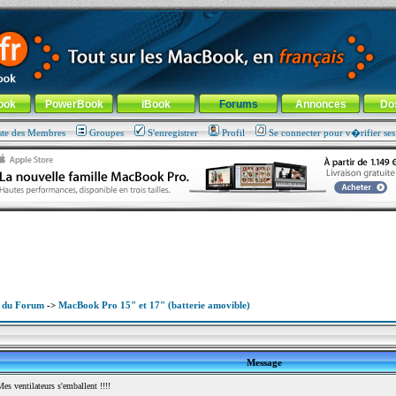
ade !
général
-
Aller au menu de la rubrique
ook
PowerBook
iBook
Forums
Annonces
Do
ste des Membres
Groupes
S'enregistrer
Profil
Se connecter pour v�rifier se
x du Forum
->
MacBook Pro 15" et 17" (batterie amovible)
Message
 ventilateurs s'emballent !!!!