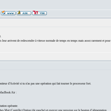
.
s leur arrivent de redescendre à vitesse normale de temps en temps mais assez rarement et pour de
eur d'Activité si tu n'as pas une opération qui fait tourner le processeur fort.
 MacBook Air :
tation opérante.
hes Maj+Contrôle+Option (de gauche) et exercez une pression sur le bouton d’alimentation.