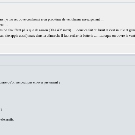
 je me retrouve confronté à un problème de ventilateur assez génant ....
t ....
 ne chauffent plus que de raison (30 à 40° maxi) .... donc ca fait du bruit et c'est inutile et géna
ur site apple aussi) mais dans la démarche il faut retirer la batterie ..... Lorsque on ouvre le ventr
terie qu'on ne peut pas enlever justement ?
 ?
e les mails.