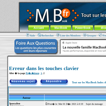
MacBook-fr.com : 100% Apple... 100% nomade !
Aller au contenu
-
Aller au menu général
-
Aller au menu de la
Menu général
Accueil
MacBook
PowerBook
iBo
Aide
Rechercher
Liste des Membres
Groupes
S'e
Erreur dans les touches clavier
Aller � la page
Pr�c�dente
1
,
2
Tout sur les MacBook Index 
Auteur
lpascalon
Post� le: Mer 01 D�c 2021 à 0:19
Sujet du message: