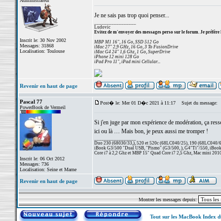
Administrateur
Je ne sais pas trop quoi penser...
_________________
Ludovic
Evitez de m'envoyer des messages perso sur le forum. Je préfère 
Inscrit le: 30 Nov 2002
MBP M1 16", 16 Go, SSD 512 Go
Messages: 31868
iMac 27" 2,9 GHz, 16 Go, 3 To FusionDrive
Localisation: Toulouse
iMac G4 24" 1,6 Ghz, 1 Go, SuperDrive
iPhone 12 mini 128 Go
iPad Pro 11", iPad mini Cellular...
Revenir en haut de page
Pascal 77
Post� le: Mer 01 D�c 2021 à 11:17
Sujet du message:
PowerBook de Vermeil
Si j'en juge par mon expérience de modération, ça resse
ici ou là … Mais bon, je peux aussi me tromper !
_________________
Duo 230 (68030/33,), 520 et 520c (68LC040/25), 190 (68LC040/66/
iBook G3/500 "Dual USB, "Pismo" (G3/500, ), G4"Ti"/550, iBook
Core i7 à 2,2 Ghz et MBP 15" Quad Core i7 2,5 Ghz, Mac mini 201
Inscrit le: 06 Oct 2012
Messages: 736
Localisation: Seine et Marne
Revenir en haut de page
Montrer les messages depuis:
Tout sur les MacBook Index 