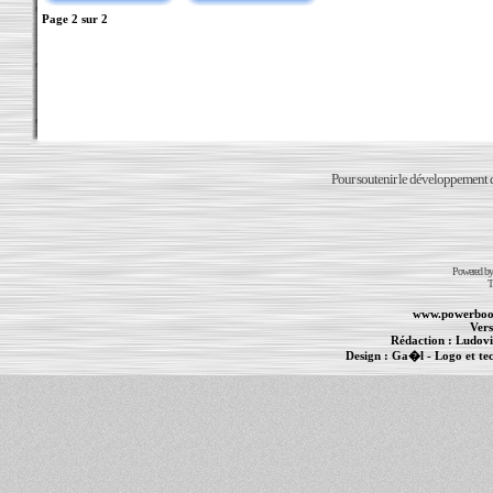
Page
2
sur
2
Pour soutenir le développement du
Powered b
T
www.powerboo
Vers
Rédaction :
Ludovi
Design :
Ga�l
- Logo et te
Informations :
PowerBook
-
MacBook Pro
-
i