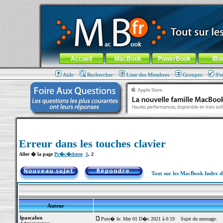
MacBook-fr.com : 100% Apple... 100% nomade !
Aller au contenu
-
Aller au menu général
-
Aller au menu de la
Menu général
Accueil
MacBook
PowerBook
iBo
Aide
Rechercher
Liste des Membres
Groupes
S'e
Erreur dans les touches clavier
Aller � la page
Pr�c�dente
1
,
2
Tout sur les MacBook Index 
Auteur
lpascalon
Post� le: Mer 01 D�c 2021 à 0:19
Sujet du message: