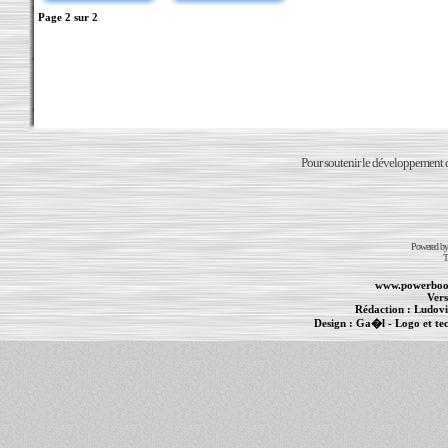
Page
2
sur
2
Pour soutenir le développement du
Powered b
T
www.powerboo
Vers
Rédaction :
Ludovi
Design :
Ga�l
- Logo et te
Informations :
PowerBook
-
MacBook Pro
-
i