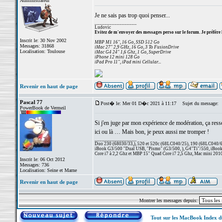
Administrateur
Je ne sais pas trop quoi penser...
_________________
Ludovic
Evitez de m'envoyer des messages perso sur le forum. Je préfère 
Inscrit le: 30 Nov 2002
MBP M1 16", 16 Go, SSD 512 Go
Messages: 31868
iMac 27" 2,9 GHz, 16 Go, 3 To FusionDrive
Localisation: Toulouse
iMac G4 24" 1,6 Ghz, 1 Go, SuperDrive
iPhone 12 mini 128 Go
iPad Pro 11", iPad mini Cellular...
Revenir en haut de page
Pascal 77
Post� le: Mer 01 D�c 2021 à 11:17
Sujet du message:
PowerBook de Vermeil
Si j'en juge par mon expérience de modération, ça resse
ici ou là … Mais bon, je peux aussi me tromper !
_________________
Duo 230 (68030/33,), 520 et 520c (68LC040/25), 190 (68LC040/66/
iBook G3/500 "Dual USB, "Pismo" (G3/500, ), G4"Ti"/550, iBook
Core i7 à 2,2 Ghz et MBP 15" Quad Core i7 2,5 Ghz, Mac mini 201
Inscrit le: 06 Oct 2012
Messages: 736
Localisation: Seine et Marne
Revenir en haut de page
Montrer les messages depuis:
Tout sur les MacBook Index 