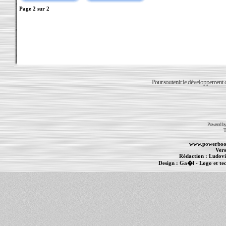
Page
2
sur
2
Pour soutenir le développement du
Powered b
T
www.powerboo
Vers
Rédaction :
Ludovi
Design :
Ga�l
- Logo et te
Informations :
PowerBook
-
MacBook Pro
-
i