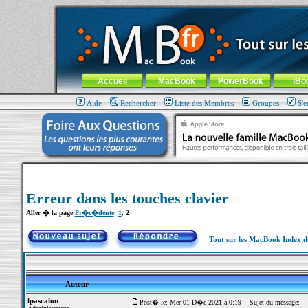
MacBook-fr.com : 100% Apple... 100% nomade !
Aller au contenu
-
Aller au menu général
-
Aller au menu de la
Menu général
Accueil
MacBook
PowerBook
iBo
Aide
Rechercher
Liste des Membres
Groupes
S'e
Erreur dans les touches clavier
Aller � la page
Pr�c�dente
1
,
2
Tout sur les MacBook Index 
Auteur
lpascalon
Post� le: Mer 01 D�c 2021 à 0:19
Sujet du message: