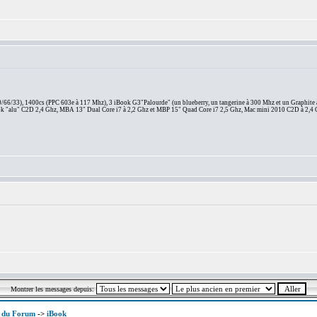
66/33), 1400cs (PPC 603e à 117 Mhz), 3 iBook G3"Palourde" (un blueberry, un tangerine à 300 Mhz et un Graphite
 "alu" C2D 2,4 Ghz, MBA 13" Dual Core i7 à 2,2 Ghz et MBP 15" Quad Core i7 2,5 Ghz, Mac mini 2010 C2D à 2,4 
Montrer les messages depuis:
x du Forum
->
iBook