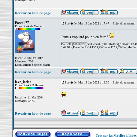
Messages: 5473
Revenir en haut de page
Pascal 77
Post� le: Mar 18 Jan 2022 à 17:47
Sujet du message:
PowerBook de Vermeil
Jamais trop tard pour bien faire !
_________________
Duo 230 (68030/33,), 520 et 520c (68LC040/25), 190 (68LC040/
1,42 Ghz, PowerBook G4 15" 1,25 Ghz et 12" 1,33 Ghz, MacBook
Inscrit le: 06 Oct 2012
Messages: 736
Localisation: Seine et Marne
Revenir en haut de page
love_leeloo
Post� le: Mar 18 Jan 2022 à 19:30
Sujet du message:
PowerBook G3 Bronze
Inscrit le: 11 Mar 2004
Messages: 5473
Revenir en haut de page
Tout sur les MacBook Inde