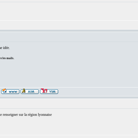
e idée.
e les mails.
e renseigner sur la région lyonnaise