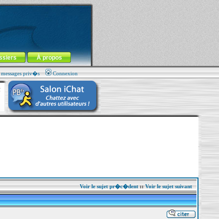
ssiers
À propos
s messages priv�s
Connexion
Voir le sujet pr�c�dent
::
Voir le sujet suivant