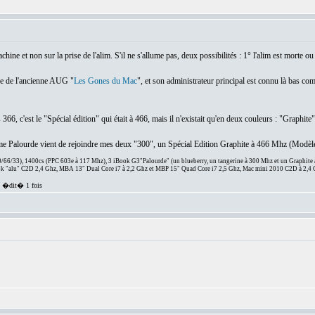
hine et non sur la prise de l'alim. S'il ne s'allume pas, deux possibilités : 1° l'alim est morte o
ège de l'ancienne AUG "
Les Gones du Mac
", et son administrateur principal est connu là bas c
66, c'est le "Spécial édition" qui était à 466, mais il n'existait qu'en deux couleurs : "Graphite
ème Palourde vient de rejoindre mes deux "300", un Spécial Edition Graphite à 466 Mhz (Modèle
66/33), 1400cs (PPC 603e à 117 Mhz), 3 iBook G3"Palourde" (un blueberry, un tangerine à 300 Mhz et un Graphite
 "alu" C2D 2,4 Ghz, MBA 13" Dual Core i7 à 2,2 Ghz et MBP 15" Quad Core i7 2,5 Ghz, Mac mini 2010 C2D à 2,4 
; �dit� 1 fois