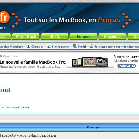
ade !
général
-
Aller au menu de la rubrique
ook
PowerBook
iBook
Forums
Annonces
Do
ste des Membres
Groupes
S'enregistrer
Profil
Se connecter pour v�rifier se
tout
x du Forum
->
iBook
Message
lourde Firewire qui ne démarre pas du tout