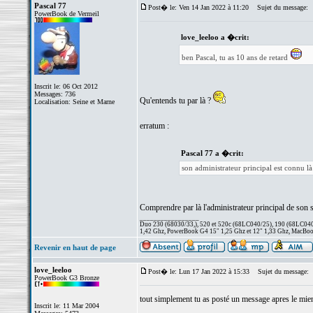
Pascal 77
Post� le: Ven 14 Jan 2022 à 11:20
Sujet du message:
PowerBook de Vermeil
love_leeloo a �crit:
ben Pascal, tu as 10 ans de retard
Inscrit le: 06 Oct 2012
Messages: 736
Qu'entends tu par là ?
Localisation: Seine et Marne
erratum :
Pascal 77 a �crit:
son administrateur principal est connu 
Comprendre par là l'administrateur principal de son s
_________________
Duo 230 (68030/33,), 520 et 520c (68LC040/25), 190 (68LC040/
1,42 Ghz, PowerBook G4 15" 1,25 Ghz et 12" 1,33 Ghz, MacBook
Revenir en haut de page
love_leeloo
Post� le: Lun 17 Jan 2022 à 15:33
Sujet du message:
PowerBook G3 Bronze
tout simplement tu as posté un message apres le mien 
Inscrit le: 11 Mar 2004