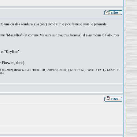
u 2) une ou des soudure(s) a (ont) lâché sur le jack femelle dans le palourde.
omme "Macgilles" (et comme Melaure sur d'autres forums). il a au moins 6 Palourdes
" et "Keylime".
 Firewire, donc).
 à 466 Mhz), iBook G3/500 "Dual USB, "Pismo" (G3/500, ), G4"Ti"/550, iBook G4 12" 1,2 Ghz et 14"
Ghz.