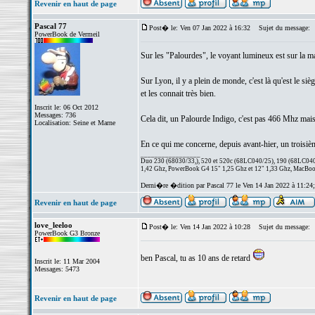
Revenir en haut de page
Pascal 77
Post� le: Ven 07 Jan 2022 à 16:32
Sujet du message:
PowerBook de Vermeil
Sur les "Palourdes", le voyant lumineux est sur la mac
Sur Lyon, il y a plein de monde, c'est là qu'est le si
et les connait très bien.
Inscrit le: 06 Oct 2012
Messages: 736
Cela dit, un Palourde Indigo, c'est pas 466 Mhz mais 3
Localisation: Seine et Marne
En ce qui me concerne, depuis avant-hier, un troisi
_________________
Duo 230 (68030/33,), 520 et 520c (68LC040/25), 190 (68LC040/
1,42 Ghz, PowerBook G4 15" 1,25 Ghz et 12" 1,33 Ghz, MacBook
Derni�re �dition par Pascal 77 le Ven 14 Jan 2022 à 11:24
Revenir en haut de page
love_leeloo
Post� le: Ven 14 Jan 2022 à 10:28
Sujet du message:
PowerBook G3 Bronze
ben Pascal, tu as 10 ans de retard
Inscrit le: 11 Mar 2004
Messages: 5473
Revenir en haut de page