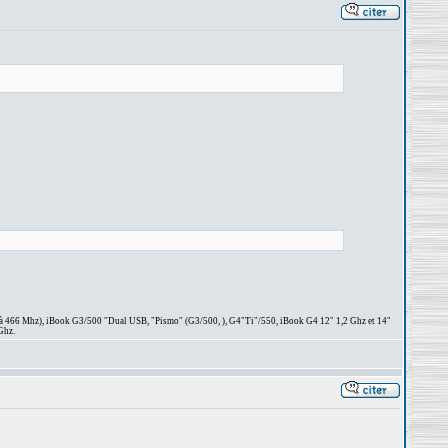
 à 466 Mhz), iBook G3/500 "Dual USB, "Pismo" (G3/500, ), G4"Ti"/550, iBook G4 12" 1,2 Ghz et 14"
Ghz.