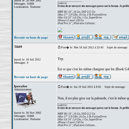
Inscrit le: 30 Nov 2002
_________________
Ludovic
Messages: 31868
Evitez de m'envoyer des messages perso sur le forum. Je préfèr
Localisation: Toulouse
MBP M1 16", 16 Go, SSD 512 Go
iMac 27" 2,9 GHz, 16 Go, 3 To FusionDrive
iMac G4 24" 1,6 Ghz, 1 Go, SuperDrive
iPhone 12 mini 128 Go
iPad Pro 11", iPad mini Cellular...
Revenir en haut de page
Tib69
Post� le: Mer 18 Juil 2012 à 23:43
Sujet du message:
Yep.
Inscrit le: 18 Juil 2012
Messages: 4
Est ce que c'est les même chargeur que les iBook G4
Revenir en haut de page
lpascalon
Post� le: Jeu 19 Juil 2012 à 8:05
Sujet du message:
Administrateur
Non, il est plus gros sur la palourde, c'est le mêm
_________________
Ludovic
Evitez de m'envoyer des messages perso sur le forum. Je préfèr
Inscrit le: 30 Nov 2002
MBP M1 16", 16 Go, SSD 512 Go
Messages: 31868
iMac 27" 2,9 GHz, 16 Go, 3 To FusionDrive
Localisation: Toulouse
iMac G4 24" 1,6 Ghz, 1 Go, SuperDrive
iPhone 12 mini 128 Go
iPad Pro 11", iPad mini Cellular...