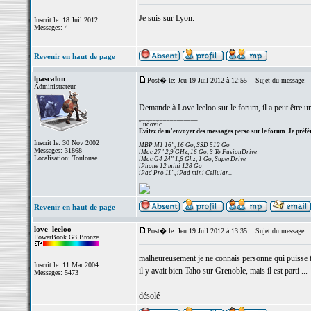
Je suis sur Lyon.
Inscrit le: 18 Juil 2012
Messages: 4
Revenir en haut de page
lpascalon
Post� le: Jeu 19 Juil 2012 à 12:55
Sujet du message:
Administrateur
Demande à Love leeloo sur le forum, il a peut être un
_________________
Ludovic
Evitez de m'envoyer des messages perso sur le forum. Je préfèr
Inscrit le: 30 Nov 2002
MBP M1 16", 16 Go, SSD 512 Go
Messages: 31868
iMac 27" 2,9 GHz, 16 Go, 3 To FusionDrive
Localisation: Toulouse
iMac G4 24" 1,6 Ghz, 1 Go, SuperDrive
iPhone 12 mini 128 Go
iPad Pro 11", iPad mini Cellular...
Revenir en haut de page
love_leeloo
Post� le: Jeu 19 Juil 2012 à 13:35
Sujet du message:
PowerBook G3 Bronze
malheureusement je ne connais personne qui puisse t
Inscrit le: 11 Mar 2004
il y avait bien Taho sur Grenoble, mais il est parti ...
Messages: 5473
désolé