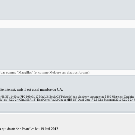
là bas comme "Macgilles" (et comme Melaure sur d'autres forums).
ite internet, mais il est aussi membre du CA.
66/33), 1400cs (PPC 603e à 117 Mhz), 3 iBook G3"Palourde" (un blueberry, un tangerine à 300 Mhz et un Graphite
 "alu" C2D 2,4 Ghz, MBA 13" Dual Core i7 à 2,2 Ghz et MBP 15" Quad Core i7 2,5 Ghz, Mac mini 2010 C2D à 2,4 
qui datait de : Posté le: Jeu 19 Juil
2012