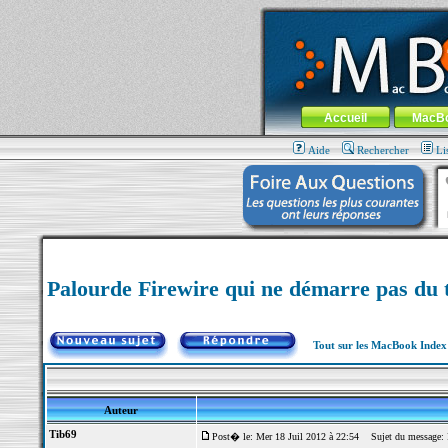
MacBook-fr.com : 100% Apple... 100% nom
Aller au contenu
-
Aller au menu 
Menu général
Accueil
MacB
Aide
Rechercher
Li
Palourde Firewire qui ne démarre pas du 
Tout sur les MacBook Inde
Auteur
Tib69
Post� le: Mer 18 Juil 2012 à 22:54
Sujet du message: Pa