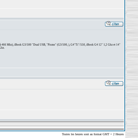
 à 466 Mhz), iBook G3/500 "Dual USB, "Pismo" (G3/500, ), G4"Ti"/550, iBook G4 12" 1,2 Ghz et 14"
Ghz.
Toutes les heures sont au format GMT + 2 Heures