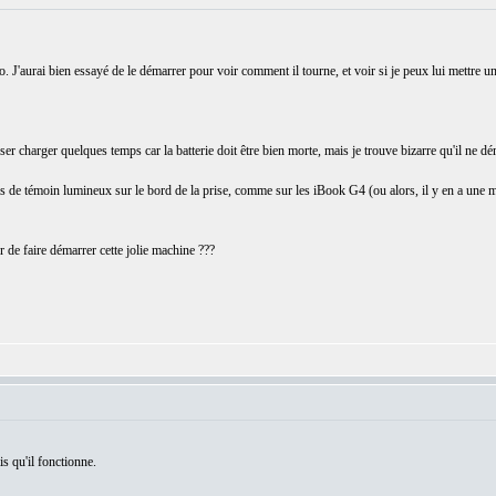
J'aurai bien essayé de le démarrer pour voir comment il tourne, et voir si je peux lui mettre un
laisser charger quelques temps car la batterie doit être bien morte, mais je trouve bizarre qu'il ne 
pas de témoin lumineux sur le bord de la prise, comme sur les iBook G4 (ou alors, il y en a une ma
de faire démarrer cette jolie machine ???
is qu'il fonctionne.