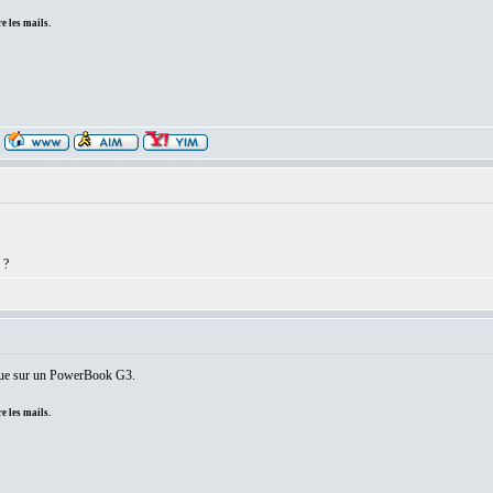
e les mails.
 ?
e que sur un PowerBook G3.
e les mails.