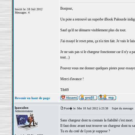
Bonjour,
Inscrit le: 18 Juil 2012
Messages: 4
Un pote a retrouvé un superbe iBook Palourde indigo. 
Sauf qu'il ne démarre visiblement plus du tout.
J'ai essayé le reset pmu, ça n'a rien fait. Je vais le 
Je ne sais pas si le chargeur fonctionne car il n'y a 
tout...)
Pouvez vous me donner quelques pistes pour essayer 
Merci d'avance !
Tib69
Revenir en haut de page
lpascalon
Post� le: Mer 18 Juil 2012 à 23:38
Sujet du message:
Administrateur
Sans chargeur dont tu connais la fiabilité c'est mort.
Il faut donc avant tout trouver un chargeur dont tu sa
Tu es du coté de Lyon je suppose ?