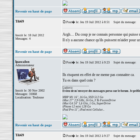
Revenir en haut de page
Tib69
Post� le: Jeu 19 Juil 2012 à 8:51
Sujet du message:
Argh.... Du coup je ne connais personne qui puisse me
Inscrit le: 18 Juil 2012
Messages: 4
Il n'y a aucune chance qu'ils puissent m'aider pour 
Revenir en haut de page
lpascalon
Post� le: Jeu 19 Juil 2012 à 9:23
Sujet du message:
Administrateur
Ils risquent en effet de ne meme pas connaitre ca.
Tu es dans quel coin ?
_________________
Ludovic
Inscrit le: 30 Nov 2002
Evitez de m'envoyer des messages perso sur le forum. Je préfèr
Messages: 31868
Localisation: Toulouse
MBP M1 16", 16 Go, SSD 512 Go
iMac 27" 2,9 GHz, 16 Go, 3 To FusionDrive
iMac G4 24" 1,6 Ghz, 1 Go, SuperDrive
iPhone 12 mini 128 Go
iPad Pro 11", iPad mini Cellular...
Revenir en haut de page
Tib69
Post� le: Jeu 19 Juil 2012 à 9:27
Sujet du message: